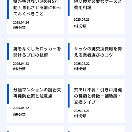
鍵が抜けない時のNG行
鍵交換が必要なケースと
動！悪化させる前に知っ
費用相場
ておくべきこと
2025.04.23
2025.04.24
未分類
未分類
鍵をなくしたロッカーを
サッシの鍵交換費用を抑
開けるプロの技術
える業者選びのコツ
2025.04.23
2025.04.22
未分類
未分類
分譲マンションの鍵紛失
穴あけ不要！引き戸用鍵
再発防止策と注意点
の種類と特徴ー補助錠・
交換タイプ
2025.04.22
2025.04.21
未分類
未分類