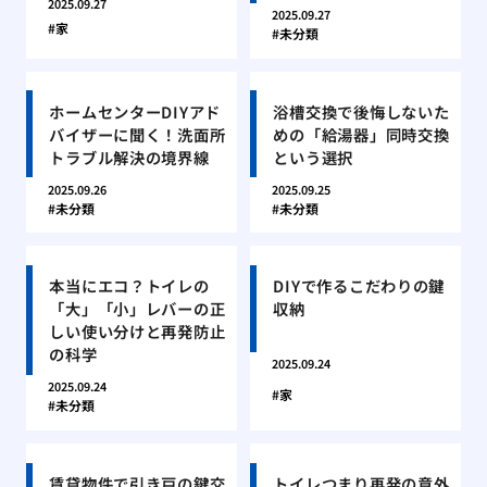
2025.09.27
2025.09.27
家
未分類
ホームセンターDIYアド
浴槽交換で後悔しないた
バイザーに聞く！洗面所
めの「給湯器」同時交換
トラブル解決の境界線
という選択
2025.09.26
2025.09.25
未分類
未分類
本当にエコ？トイレの
DIYで作るこだわりの鍵
「大」「小」レバーの正
収納
しい使い分けと再発防止
の科学
2025.09.24
2025.09.24
家
未分類
賃貸物件で引き戸の鍵交
トイレつまり再発の意外