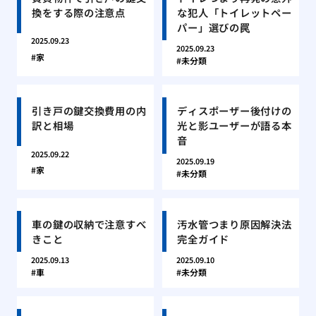
換をする際の注意点
な犯人「トイレットペー
パー」選びの罠
2025.09.23
2025.09.23
家
未分類
引き戸の鍵交換費用の内
ディスポーザー後付けの
訳と相場
光と影ユーザーが語る本
音
2025.09.22
2025.09.19
家
未分類
車の鍵の収納で注意すべ
汚水管つまり原因解決法
きこと
完全ガイド
2025.09.13
2025.09.10
車
未分類