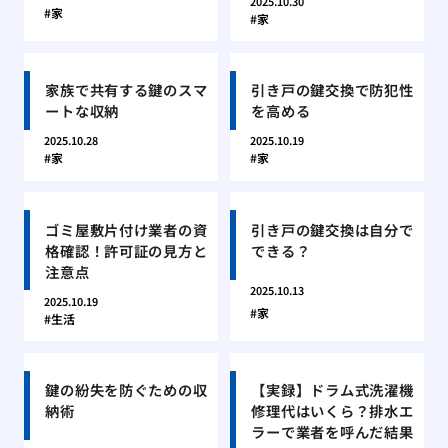
2025.10.30
家
家
家族で共有する鍵のスマ
引き戸の鍵交換で防犯性
ートな収納
を高める
2025.10.28
2025.10.19
家
家
ゴミ屋敷片付け業者の資
引き戸の鍵交換は自分で
格確認！許可証の見方と
できる？
注意点
2025.10.13
2025.10.19
家
生活
鍵の紛失を防ぐための収
【実録】ドラム式洗濯機
納術
修理代はいくら？排水エ
ラーで業者を呼んだ結果