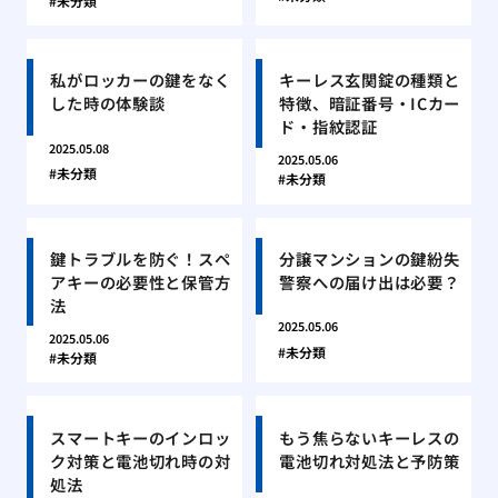
未分類
私がロッカーの鍵をなく
キーレス玄関錠の種類と
した時の体験談
特徴、暗証番号・ICカー
ド・指紋認証
2025.05.08
2025.05.06
未分類
未分類
鍵トラブルを防ぐ！スペ
分譲マンションの鍵紛失
アキーの必要性と保管方
警察への届け出は必要？
法
2025.05.06
2025.05.06
未分類
未分類
スマートキーのインロッ
もう焦らないキーレスの
ク対策と電池切れ時の対
電池切れ対処法と予防策
処法