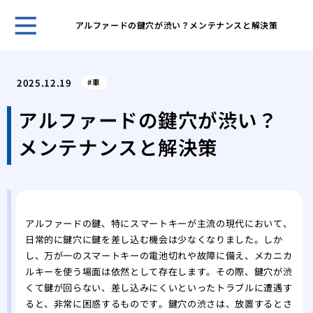
アルファードの鍵穴が渋い？メンテナンスと解決策
鍵の
ント
2025.12.19
車
キー
採用
アルファードの鍵穴が渋い？
スマ
メンテナンスと解決策
ライ
旅行
対策
温泉
自動
アルファードの鍵、特にスマートキーが主流の現代において、
タル
日常的に鍵穴に鍵を差し込む機会は少なくなりました。しか
鍵を
し、万が一のスマートキーの電池切れや故障に備え、メカニカ
ルキーを使う場面は依然として存在します。その際、鍵穴が渋
くて鍵が回らない、差し込みにくいといったトラブルに遭遇す
ると、非常に困惑するものです。鍵穴の渋さは、放置するとさ