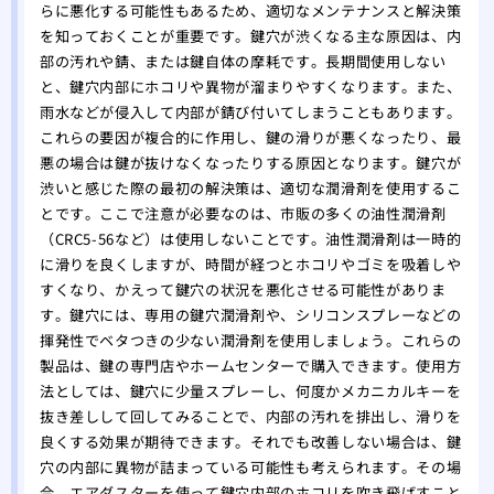
らに悪化する可能性もあるため、適切なメンテナンスと解決策
を知っておくことが重要です。鍵穴が渋くなる主な原因は、内
部の汚れや錆、または鍵自体の摩耗です。長期間使用しない
と、鍵穴内部にホコリや異物が溜まりやすくなります。また、
雨水などが侵入して内部が錆び付いてしまうこともあります。
これらの要因が複合的に作用し、鍵の滑りが悪くなったり、最
悪の場合は鍵が抜けなくなったりする原因となります。鍵穴が
渋いと感じた際の最初の解決策は、適切な潤滑剤を使用するこ
とです。ここで注意が必要なのは、市販の多くの油性潤滑剤
（CRC5-56など）は使用しないことです。油性潤滑剤は一時的
に滑りを良くしますが、時間が経つとホコリやゴミを吸着しや
すくなり、かえって鍵穴の状況を悪化させる可能性がありま
す。鍵穴には、専用の鍵穴潤滑剤や、シリコンスプレーなどの
揮発性でベタつきの少ない潤滑剤を使用しましょう。これらの
製品は、鍵の専門店やホームセンターで購入できます。使用方
法としては、鍵穴に少量スプレーし、何度かメカニカルキーを
抜き差しして回してみることで、内部の汚れを排出し、滑りを
良くする効果が期待できます。それでも改善しない場合は、鍵
穴の内部に異物が詰まっている可能性も考えられます。その場
合、エアダスターを使って鍵穴内部のホコリを吹き飛ばすこと