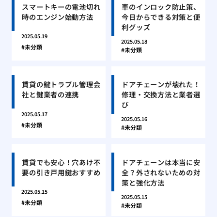
スマートキーの電池切れ
車のインロック防止策、
時のエンジン始動方法
今日からできる対策と便
利グッズ
2025.05.19
2025.05.18
未分類
未分類
賃貸の鍵トラブル管理会
ドアチェーンが壊れた！
社と鍵業者の連携
修理・交換方法と業者選
び
2025.05.17
2025.05.16
未分類
未分類
賃貸でも安心！穴あけ不
ドアチェーンは本当に安
要の引き戸用鍵おすすめ
全？外されないための対
策と強化方法
2025.05.15
2025.05.15
未分類
未分類