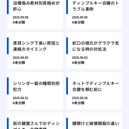
浴槽傷み素材別見極めが
ディンプルキー合鍵のト
肝心
ラブル事例
2025.09.09
2025.09.05
未分類
未分類
賃貸シンク下臭い原因と
蛇口の根元がグラグラ気
連絡のタイミング
になる時の対処法
2025.09.05
2025.09.03
未分類
未分類
シリンダー錠の種類別防
ネットでディンプルキー
犯力
合鍵を頼む前に
2025.08.31
2025.08.26
未分類
未分類
街の鍵屋さんでのディン
鍵開けと破壊開錠の違い