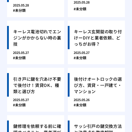
2025.05.28
2025.05.28
未分類
未分類
キーレス電池切れでエン
キーレス玄関錠の取り付
ジンがかからない時の裏
けーDIYと業者依頼、ど
技
っちがお得？
2025.05.27
2025.05.27
未分類
未分類
引き戸に鍵を穴あけ不要
後付けオートロックの選
で後付け！賃貸OK、種
び方、賃貸・一戸建て・
類と選び方
マンション
2025.05.27
2025.05.26
未分類
未分類
鍵修理を依頼する前に確
サッシ引戸の鍵交換方法