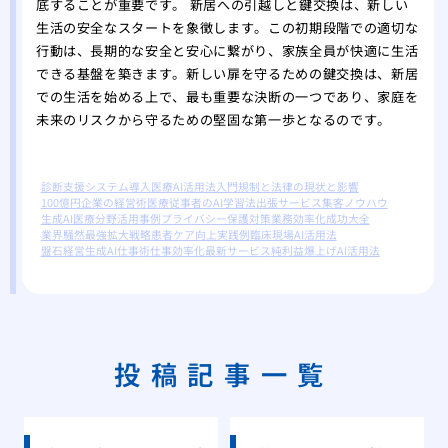
底することが重要です。 新居への引越しと鍵交換は、新しい
生活の安全なスタートを象徴します。この初期段階での適切な
行動は、長期的な安全と安心に繋がり、家族全員が快適に生活
できる基盤を築きます。新しい扉を守るための鍵交換は、新居
での生活を始める上で、最も重要な決断の一つであり、家庭を
未来のリスクから守るための堅固な第一歩となるのです。
診断支援システム導入
医療AI活用法入門
規制と法律の現状と影響
100億円企業の経営術
医療従事者のAI学習法
出張サービス集客ノウハウ
生成AI医療分野活用事例
プライバシー保護対策
業務効率化成功大全
業界騒然最強拡大戦略
患者ケア向上実践例
臨床現場AI活用法
盤石経営生成AI仕事術
仕事効率化最新サービス
純利益爆上げAI活用法
投稿記事一覧