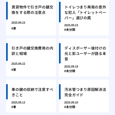
賃貸物件で引き戸の鍵交
トイレつまり再発の意外
換をする際の注意点
な犯人「トイレットペー
パー」選びの罠
2025.09.23
2025.09.23
家
未分類
引き戸の鍵交換費用の内
ディスポーザー後付けの
訳と相場
光と影ユーザーが語る本
音
2025.09.22
2025.09.19
家
未分類
車の鍵の収納で注意すべ
汚水管つまり原因解決法
きこと
完全ガイド
2025.09.13
2025.09.10
車
未分類