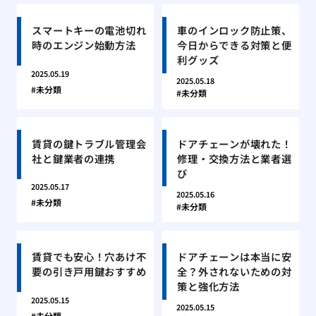
スマートキーの電池切れ
車のインロック防止策、
時のエンジン始動方法
今日からできる対策と便
利グッズ
2025.05.19
2025.05.18
未分類
未分類
賃貸の鍵トラブル管理会
ドアチェーンが壊れた！
社と鍵業者の連携
修理・交換方法と業者選
び
2025.05.17
2025.05.16
未分類
未分類
賃貸でも安心！穴あけ不
ドアチェーンは本当に安
要の引き戸用鍵おすすめ
全？外されないための対
策と強化方法
2025.05.15
2025.05.15
未分類