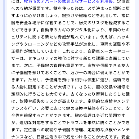
には、
枚方市のアパートの家具回収サービスを利用後、
定位置
への収納が重要です。鍵を使った後は、必ず決まった場所に戻
すように心がけましょう。鍵掛けや鍵箱などを利用して、常に
鍵を安全な場所に保管することで、紛失のリスクを軽減するこ
とができます。自動車のカギのデジタル化により、車両のセキ
ュリティに関する新たな脅威が現れています。例えば、ハッキ
ングやクローニングなどの攻撃手法が進化し、車両の盗難や不
正操作が増加しています。これにより、自動車メーカーやユー
ザーは、セキュリティの強化に対する新たな課題に直面してい
ます。次に、予備鍵の管理も重要です。家族や信頼できる友人
に予備鍵を預けておくことで、万が一の場合に備えることがで
きます。ただし、予備鍵を預ける相手は慎重に選び、信頼でき
る人物に限定することが大切です。さらに、鍵の交換や補修を
定期的に行うことも大切です。古くなったり摩耗したりした鍵
は、故障や紛失のリスクが高まります。定期的な点検やメンテ
ナンスを行い、必要に応じて鍵の交換や補修を行うことで、安
全性を確保することができます。鍵の管理は身近な問題です
が、適切な対応をすることでトラブルを未然に防ぐことができ
ます。定位置への収納や予備鍵の管理、定期的な点検やメンテ
ナンスなど、日常生活の中で気をつけることが大切です。安全