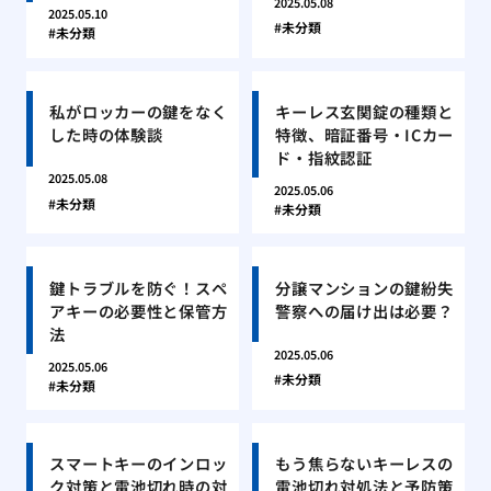
2025.05.08
2025.05.10
未分類
未分類
私がロッカーの鍵をなく
キーレス玄関錠の種類と
した時の体験談
特徴、暗証番号・ICカー
ド・指紋認証
2025.05.08
2025.05.06
未分類
未分類
鍵トラブルを防ぐ！スペ
分譲マンションの鍵紛失
アキーの必要性と保管方
警察への届け出は必要？
法
2025.05.06
2025.05.06
未分類
未分類
スマートキーのインロッ
もう焦らないキーレスの
ク対策と電池切れ時の対
電池切れ対処法と予防策