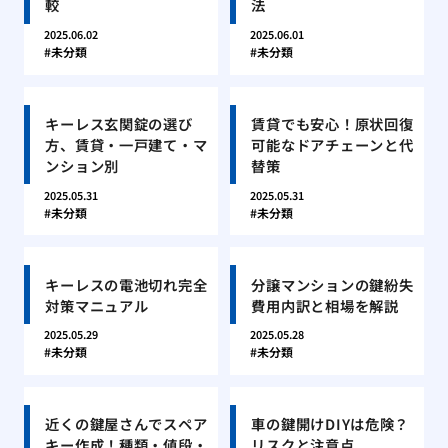
較
法
2025.06.02
2025.06.01
未分類
未分類
キーレス玄関錠の選び
賃貸でも安心！原状回復
方、賃貸・一戸建て・マ
可能なドアチェーンと代
ンション別
替策
2025.05.31
2025.05.31
未分類
未分類
キーレスの電池切れ完全
分譲マンションの鍵紛失
対策マニュアル
費用内訳と相場を解説
2025.05.29
2025.05.28
未分類
未分類
近くの鍵屋さんでスペア
車の鍵開けDIYは危険？
キー作成！種類・値段・
リスクと注意点