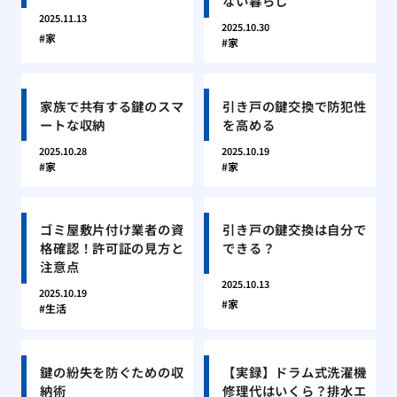
ない暮らし
2025.11.13
2025.10.30
家
家
家族で共有する鍵のスマ
引き戸の鍵交換で防犯性
ートな収納
を高める
2025.10.28
2025.10.19
家
家
ゴミ屋敷片付け業者の資
引き戸の鍵交換は自分で
格確認！許可証の見方と
できる？
注意点
2025.10.13
2025.10.19
家
生活
鍵の紛失を防ぐための収
【実録】ドラム式洗濯機
納術
修理代はいくら？排水エ