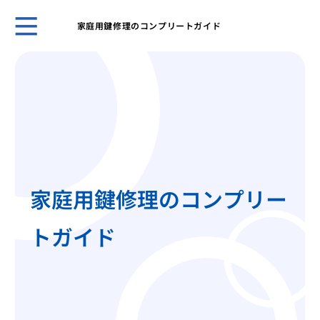
家庭用鍵修理のコンプリートガイド
鍵の
ント
キー
採用
スマ
ライ
旅行
対策
家庭用鍵修理のコンプリー
温泉
自動
トガイド
タル
鍵を