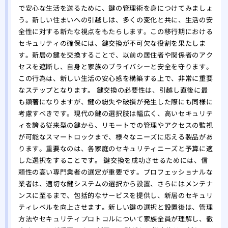
で安心な生活を送るために、鍵の管理術を身につけてみましょ
う。新しい住まいへの引越しは、多くの変化と共に、生活の安
全性に対する新たな視点をもたらします。この移行期における
セキュリティの確保には、鍵交換が不可欠な役割を果たしま
す。新居の鍵を交換することで、以前の居住者や関係者のアク
セスを遮断し、自身と家族のプライバシーと安全を守ります。
この行為は、新しい生活の安心感を構築する上で、非常に重要
なステップとなります。 鍵交換の必要性は、引越し直後に最
も顕著になりますが、鍵の紛失や破損が発生した際にも同様に
考慮すべきです。現代の鍵の選択肢は幅広く、高いセキュリテ
ィを誇る従来型の鍵から、リモートでの管理やアクセスの監視
が可能なスマートロックまで、様々なニーズに応える製品があ
ります。重要なのは、各家庭のセキュリティニーズと予算に適
した選択をすることです。 鍵交換を成功させるためには、信
頼性の高い専門業者の選定が重要です。プロフェッショナルな
業者は、適切な鍵システムの選択から設置、さらにはメンテナ
ンスに至るまで、包括的なサービスを提供し、新居のセキュリ
ティレベルを向上させます。新しい鍵の選択と設置後は、管理
方法やセキュリティプロトコルについて家族全員が理解し、徹