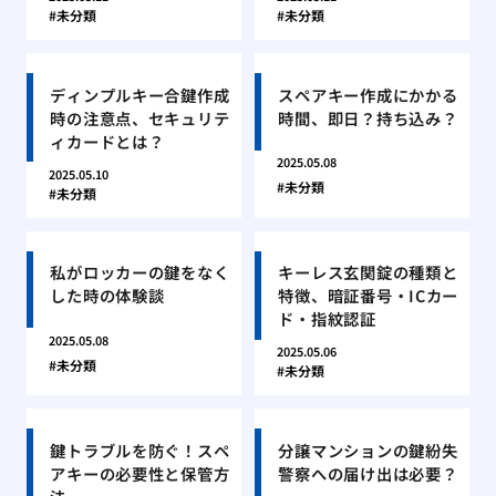
未分類
未分類
ディンプルキー合鍵作成
スペアキー作成にかかる
時の注意点、セキュリテ
時間、即日？持ち込み？
ィカードとは？
2025.05.08
2025.05.10
未分類
未分類
私がロッカーの鍵をなく
キーレス玄関錠の種類と
した時の体験談
特徴、暗証番号・ICカー
ド・指紋認証
2025.05.08
2025.05.06
未分類
未分類
鍵トラブルを防ぐ！スペ
分譲マンションの鍵紛失
アキーの必要性と保管方
警察への届け出は必要？