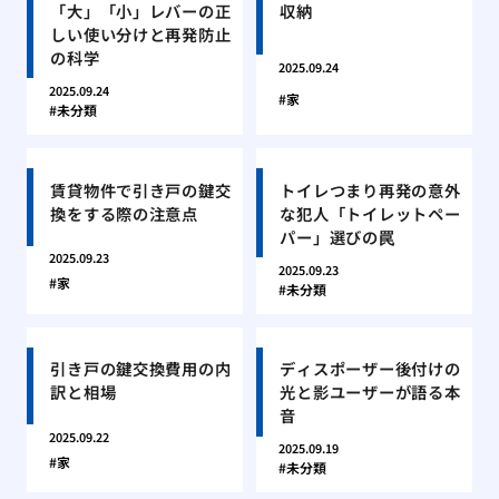
「大」「小」レバーの正
収納
しい使い分けと再発防止
の科学
2025.09.24
2025.09.24
家
未分類
賃貸物件で引き戸の鍵交
トイレつまり再発の意外
換をする際の注意点
な犯人「トイレットペー
パー」選びの罠
2025.09.23
2025.09.23
家
未分類
引き戸の鍵交換費用の内
ディスポーザー後付けの
訳と相場
光と影ユーザーが語る本
音
2025.09.22
2025.09.19
家
未分類