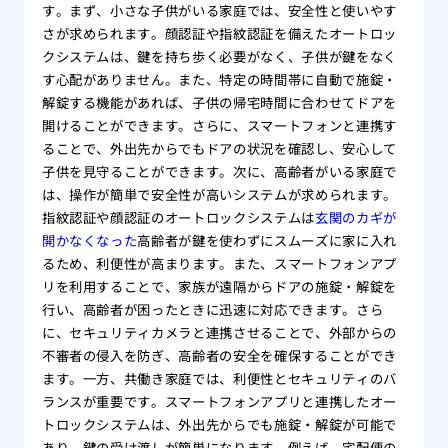
す。まず、小さな子供がいる家庭では、安全性と使いやす
さが求められます。顔認証や指紋認証を備えたオートロッ
クシステムは、鍵を持ち歩く必要がなく、子供が鍵をなく
す心配がありません。また、特定の時間帯に自動で施錠・
解錠する機能があれば、子供の帰宅時間に合わせてドアを
開けることができます。さらに、スマートフォンと連携す
ることで、外出先からでもドアの状況を確認し、安心して
子供を見守ることができます。次に、高齢者がいる家庭で
は、操作が簡単で安全性が高いシステムが求められます。
指紋認証や顔認証のオートロックシステムは
玄関のカギが
開かなくなった
高齢者が鍵を使わずにスムーズに家に入れ
るため、利便性が高まります。また、スマートフォンアプ
リを利用することで、家族が遠隔からドアの施錠・解錠を
行い、高齢者が困ったときに迅速に対応できます。さら
に、セキュリティカメラと連携させることで、外部からの
不審者の侵入を防ぎ、高齢者の安全を確保することができ
ます。一方、共働き家庭では、利便性とセキュリティのバ
ランスが重要です。スマートフォンアプリと連携したオー
トロックシステムは、外出先からでも施錠・解錠が可能で
あり、鍵の受け渡しが簡単になります。例えば、宅配便の