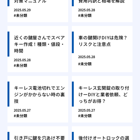
対策マニュアル
費用内訳と相場を解説
2025.05.29
2025.05.28
未分類
未分類
近くの鍵屋さんでスペア
車の鍵開けDIYは危険？
キー作成！種類・値段・
リスクと注意点
時間
2025.05.28
2025.05.28
未分類
未分類
キーレス電池切れでエン
キーレス玄関錠の取り付
ジンがかからない時の裏
けーDIYと業者依頼、ど
技
っちがお得？
2025.05.27
2025.05.27
未分類
未分類
引き戸に鍵を穴あけ不要
後付けオートロックの選