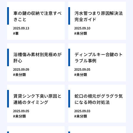
車の鍵の収納で注意すべ
汚水管つまり原因解決法
きこと
完全ガイド
2025.09.13
2025.09.10
車
未分類
浴槽傷み素材別見極めが
ディンプルキー合鍵のト
肝心
ラブル事例
2025.09.09
2025.09.05
未分類
未分類
賃貸シンク下臭い原因と
蛇口の根元がグラグラ気
連絡のタイミング
になる時の対処法
2025.09.05
2025.09.03
未分類
未分類