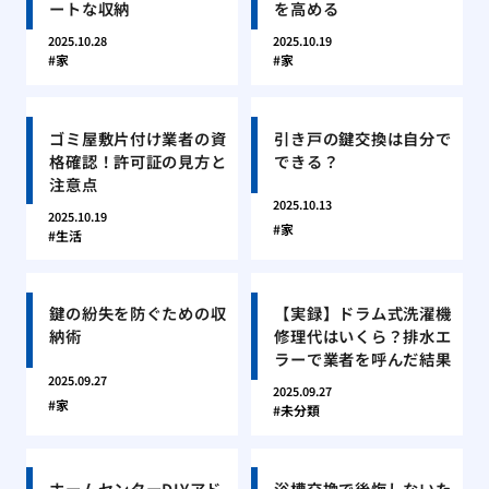
ートな収納
を高める
2025.10.28
2025.10.19
家
家
ゴミ屋敷片付け業者の資
引き戸の鍵交換は自分で
格確認！許可証の見方と
できる？
注意点
2025.10.13
2025.10.19
家
生活
鍵の紛失を防ぐための収
【実録】ドラム式洗濯機
納術
修理代はいくら？排水エ
ラーで業者を呼んだ結果
2025.09.27
2025.09.27
家
未分類
ホームセンターDIYアド
浴槽交換で後悔しないた