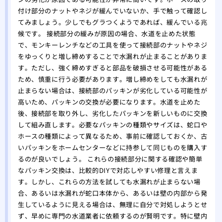
付け部分のナットやネジが緩んでいないか、手で触って確認し
てみましょう。少しでもグラつくようであれば、緩んでいる兆
候です。 接続部分の緩みが原因の場合、水道を止めた状態
で、モンキーレンチなどの工具を使って接続部のナットやネジ
をゆっくりと増し締めすることで水漏れが止まることがありま
す。ただし、強く締めすぎると部品を破損させる可能性がある
ため、慎重に行う必要があります。増し締めをしても水漏れが
止まらない場合は、接続部のパッキンが劣化している可能性が
高いため、パッキンの交換が必要になります。水道を止めた
後、接続部を取り外し、劣化したパッキンを新しいものに交換
して組み直します。必要なパッキンの種類やサイズは、蛇口や
ホースの種類によって異なるため、事前に確認しておくか、古
いパッキンをホームセンターなどに持参して同じものを購入す
るのが良いでしょう。 これらの接続部分に関する確認や簡単
なパッキン交換は、比較的DIYで対応しやすい修理と言えま
す。しかし、これらの方法を試しても水漏れが止まらない場
合、あるいは水漏れが蛇口本体から、あるいは壁の内部から発
生しているように見える場合は、無理に自分で対処しようとせ
ず、早めに専門の水道業者に依頼するのが賢明です。特に壁内