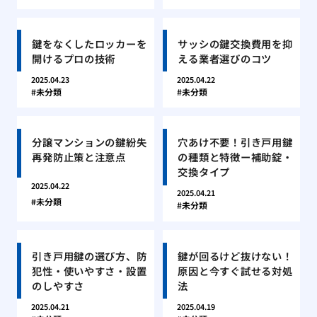
鍵をなくしたロッカーを
サッシの鍵交換費用を抑
開けるプロの技術
える業者選びのコツ
2025.04.23
2025.04.22
未分類
未分類
分譲マンションの鍵紛失
穴あけ不要！引き戸用鍵
再発防止策と注意点
の種類と特徴ー補助錠・
交換タイプ
2025.04.22
2025.04.21
未分類
未分類
引き戸用鍵の選び方、防
鍵が回るけど抜けない！
犯性・使いやすさ・設置
原因と今すぐ試せる対処
のしやすさ
法
2025.04.21
2025.04.19