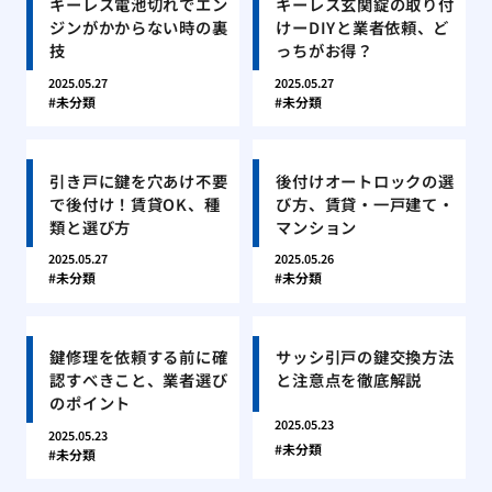
キーレス電池切れでエン
キーレス玄関錠の取り付
ジンがかからない時の裏
けーDIYと業者依頼、ど
技
っちがお得？
2025.05.27
2025.05.27
未分類
未分類
引き戸に鍵を穴あけ不要
後付けオートロックの選
で後付け！賃貸OK、種
び方、賃貸・一戸建て・
類と選び方
マンション
2025.05.27
2025.05.26
未分類
未分類
鍵修理を依頼する前に確
サッシ引戸の鍵交換方法
認すべきこと、業者選び
と注意点を徹底解説
のポイント
2025.05.23
2025.05.23
未分類
未分類