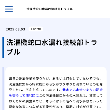
洗濯機蛇口水漏れ接続部トラブル
鍵の
ント
2025.08.03
未分類
キー
採用
洗濯機蛇口水漏れ接続部トラ
スマ
ブル
ライ
旅行
対策
温泉
自動
毎日の洗濯作業で使うたび、あるいは何もしていない時でも、
タル
洗濯機に繋がる給水蛇口から水がポタポタと漏れているのを発
鍵を
見したら、不安を感じるものです。
漏水で排水管つまりの配管
を交換して浦和区に
この洗濯機蛇口からの水漏れは、放置して
おくと床の腐食やカビ、さらには下の階への漏水事故といった
深刻な被害につながる可能性があり、早期の対処が必要です。