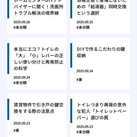
バイザーに聞く！洗面所
めの「給湯器」同時交換
トラブル解決の境界線
という選択
2025.09.26
2025.09.25
未分類
未分類
本当にエコ？トイレの
DIYで作るこだわりの鍵
「大」「小」レバーの正
収納
しい使い分けと再発防止
の科学
2025.09.24
2025.09.24
家
未分類
賃貸物件で引き戸の鍵交
トイレつまり再発の意外
換をする際の注意点
な犯人「トイレットペー
パー」選びの罠
2025.09.23
2025.09.23
家
未分類