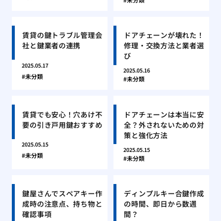
賃貸の鍵トラブル管理会
ドアチェーンが壊れた！
社と鍵業者の連携
修理・交換方法と業者選
び
2025.05.17
2025.05.16
未分類
未分類
賃貸でも安心！穴あけ不
ドアチェーンは本当に安
要の引き戸用鍵おすすめ
全？外されないための対
策と強化方法
2025.05.15
2025.05.15
未分類
未分類
鍵屋さんでスペアキー作
ディンプルキー合鍵作成
成時の注意点、持ち物と
の時間、即日から数週
確認事項
間？