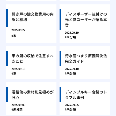
引き戸の鍵交換費用の内
ディスポーザー後付けの
訳と相場
光と影ユーザーが語る本
音
2025.09.22
2025.09.19
家
未分類
車の鍵の収納で注意すべ
汚水管つまり原因解決法
きこと
完全ガイド
2025.09.13
2025.09.10
車
未分類
浴槽傷み素材別見極めが
ディンプルキー合鍵のト
肝心
ラブル事例
2025.09.09
2025.09.05
未分類
未分類