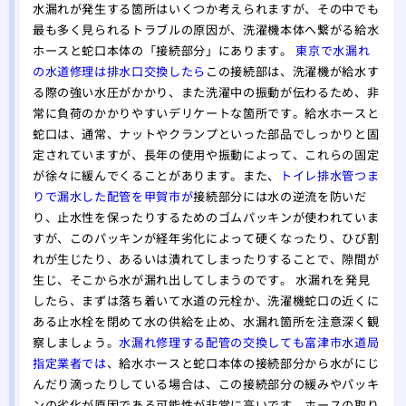
水漏れが発生する箇所はいくつか考えられますが、その中でも
最も多く見られるトラブルの原因が、洗濯機本体へ繋がる給水
ホースと蛇口本体の「接続部分」にあります。
東京で水漏れ
の水道修理は排水口交換したら
この接続部は、洗濯機が給水す
る際の強い水圧がかかり、また洗濯中の振動が伝わるため、非
常に負荷のかかりやすいデリケートな箇所です。給水ホースと
蛇口は、通常、ナットやクランプといった部品でしっかりと固
定されていますが、長年の使用や振動によって、これらの固定
が徐々に緩んでくることがあります。また、
トイレ排水管つま
りで漏水した配管を甲賀市が
接続部分には水の逆流を防いだ
り、止水性を保ったりするためのゴムパッキンが使われていま
すが、このパッキンが経年劣化によって硬くなったり、ひび割
れが生じたり、あるいは潰れてしまったりすることで、隙間が
生じ、そこから水が漏れ出してしまうのです。 水漏れを発見
したら、まずは落ち着いて水道の元栓か、洗濯機蛇口の近くに
ある止水栓を閉めて水の供給を止め、水漏れ箇所を注意深く観
察しましょう。
水漏れ修理する配管の交換しても富津市水道局
指定業者では
、給水ホースと蛇口本体の接続部分から水がにじ
んだり滴ったりしている場合は、この接続部分の緩みやパッキ
ンの劣化が原因である可能性が非常に高いです。ホースの取り