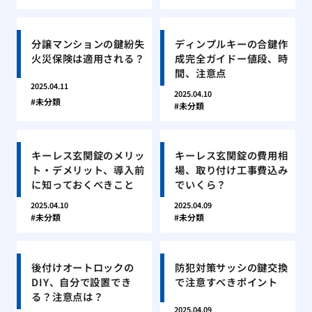
分譲マンションの鍵紛失
ディンプルキーの合鍵作
火災保険は適用される？
成完全ガイドー値段、時
間、注意点
2025.04.11
2025.04.10
未分類
未分類
キーレス玄関錠のメリッ
キーレス玄関錠の費用相
ト・デメリット、導入前
場、取り付け工事費込み
に知っておくべきこと
でいくら？
2025.04.10
2025.04.09
未分類
未分類
後付けオートロックの
防犯対策サッシの鍵交換
DIY、自分で設置でき
で注意すべきポイント
る？注意点は？
2025.04.09