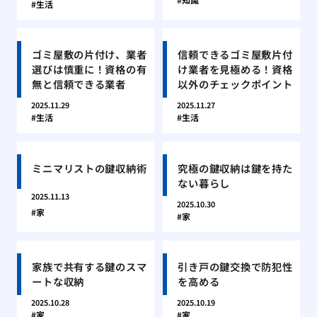
生活
ゴミ屋敷の片付け、業者
信頼できるゴミ屋敷片付
選びは慎重に！資格の有
け業者を見極める！資格
無と信頼できる業者
以外のチェックポイント
2025.11.29
2025.11.27
生活
生活
ミニマリストの鍵収納術
究極の鍵収納は鍵を持た
ない暮らし
2025.11.13
2025.10.30
家
家
家族で共有する鍵のスマ
引き戸の鍵交換で防犯性
ートな収納
を高める
2025.10.28
2025.10.19
家
家