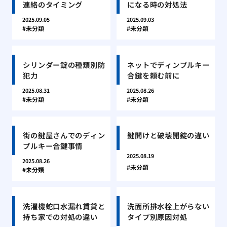
連絡のタイミング
になる時の対処法
2025.09.05
2025.09.03
未分類
未分類
シリンダー錠の種類別防
ネットでディンプルキー
犯力
合鍵を頼む前に
2025.08.31
2025.08.26
未分類
未分類
街の鍵屋さんでのディン
鍵開けと破壊開錠の違い
プルキー合鍵事情
2025.08.19
2025.08.26
未分類
未分類
洗濯機蛇口水漏れ賃貸と
洗面所排水栓上がらない
持ち家での対処の違い
タイプ別原因対処