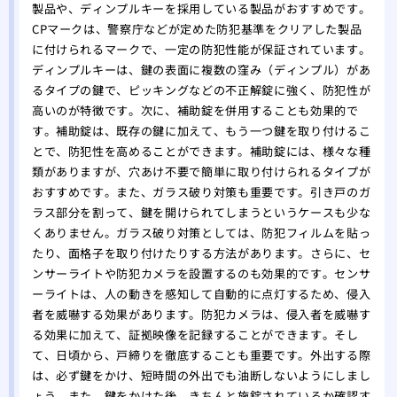
製品や、ディンプルキーを採用している製品がおすすめです。
CPマークは、警察庁などが定めた防犯基準をクリアした製品
に付けられるマークで、一定の防犯性能が保証されています。
ディンプルキーは、鍵の表面に複数の窪み（ディンプル）があ
るタイプの鍵で、ピッキングなどの不正解錠に強く、防犯性が
高いのが特徴です。次に、補助錠を併用することも効果的で
す。補助錠は、既存の鍵に加えて、もう一つ鍵を取り付けるこ
とで、防犯性を高めることができます。補助錠には、様々な種
類がありますが、穴あけ不要で簡単に取り付けられるタイプが
おすすめです。また、ガラス破り対策も重要です。引き戸のガ
ラス部分を割って、鍵を開けられてしまうというケースも少な
くありません。ガラス破り対策としては、防犯フィルムを貼っ
たり、面格子を取り付けたりする方法があります。さらに、セ
ンサーライトや防犯カメラを設置するのも効果的です。センサ
ーライトは、人の動きを感知して自動的に点灯するため、侵入
者を威嚇する効果があります。防犯カメラは、侵入者を威嚇す
る効果に加えて、証拠映像を記録することができます。そし
て、日頃から、戸締りを徹底することも重要です。外出する際
は、必ず鍵をかけ、短時間の外出でも油断しないようにしまし
ょう。また、鍵をかけた後、きちんと施錠されているか確認す