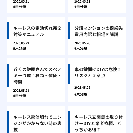
2025.05.31
2025.05.31
未分類
未分類
キーレスの電池切れ完全
分譲マンションの鍵紛失
対策マニュアル
費用内訳と相場を解説
2025.05.29
2025.05.28
未分類
未分類
近くの鍵屋さんでスペア
車の鍵開けDIYは危険？
キー作成！種類・値段・
リスクと注意点
時間
2025.05.28
2025.05.28
未分類
未分類
キーレス電池切れでエン
キーレス玄関錠の取り付
ジンがかからない時の裏
けーDIYと業者依頼、ど
技
っちがお得？