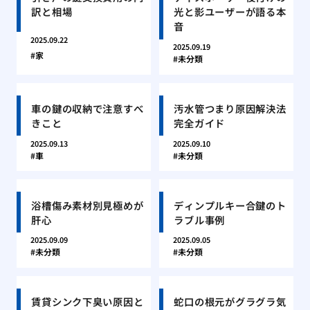
訳と相場
光と影ユーザーが語る本
音
2025.09.22
2025.09.19
家
未分類
車の鍵の収納で注意すべ
汚水管つまり原因解決法
きこと
完全ガイド
2025.09.13
2025.09.10
車
未分類
浴槽傷み素材別見極めが
ディンプルキー合鍵のト
肝心
ラブル事例
2025.09.09
2025.09.05
未分類
未分類
賃貸シンク下臭い原因と
蛇口の根元がグラグラ気