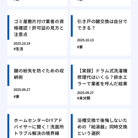
ゴミ屋敷片付け業者の資
引き戸の鍵交換は自分で
格確認！許可証の見方と
できる？
注意点
2025.10.13
2025.10.19
家
生活
鍵の紛失を防ぐための収
【実録】ドラム式洗濯機
納術
修理代はいくら？排水エ
ラーで業者を呼んだ結果
2025.09.27
2025.09.27
家
未分類
ホームセンターDIYアド
浴槽交換で後悔しないた
バイザーに聞く！洗面所
めの「給湯器」同時交換
トラブル解決の境界線
という選択