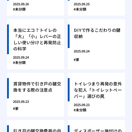
2025.09.26
2025.09.25
未分類
未分類
本当にエコ？トイレの
DIYで作るこだわりの鍵
「大」「小」レバーの正
収納
しい使い分けと再発防止
の科学
2025.09.24
2025.09.24
家
未分類
賃貸物件で引き戸の鍵交
トイレつまり再発の意外
換をする際の注意点
な犯人「トイレットペー
パー」選びの罠
2025.09.23
2025.09.23
家
未分類
引き戸の鍵交換費用の内
ディスポーザー後付けの