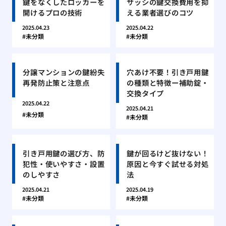
鍵をなくしたロッカーを
サッシの鍵交換費用を抑
開けるプロの技術
える業者選びのコツ
2025.04.23
2025.04.22
未分類
未分類
分譲マンションの鍵紛失
穴あけ不要！引き戸用鍵
再発防止策と注意点
の種類と特徴ー補助錠・
交換タイプ
2025.04.22
2025.04.21
未分類
未分類
引き戸用鍵の選び方、防
鍵が回るけど抜けない！
犯性・使いやすさ・設置
原因と今すぐ試せる対処
のしやすさ
法
2025.04.21
2025.04.19
未分類
未分類