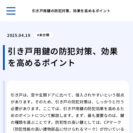
引き戸用鍵の防犯対策、効果を高めるポイント
鍵の
ント
2025.04.19
未分類
キー
採用
引き戸用鍵の防犯対策、効果
スマ
を高めるポイント
ライ
旅行
対策
温泉
自動
引き戸は、窓や玄関ドアに比べて、侵入されやすいという弱点
タル
があります。そのため、引き戸の防犯対策は、しっかりと行う
鍵を
必要があります。ここでは、引き戸用鍵の防犯効果を高めるた
めのポイントについて解説します。まず、最も重要なのは、鍵
の種類を選ぶことです。防犯性の高い鍵としては、CPマーク
（防犯性能の高い建物部品に付けられるマーク）が付いている