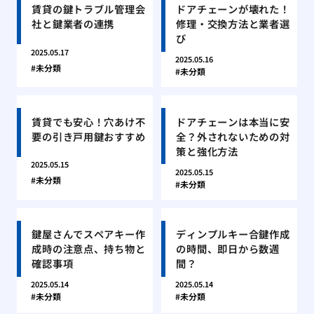
賃貸の鍵トラブル管理会
ドアチェーンが壊れた！
社と鍵業者の連携
修理・交換方法と業者選
び
2025.05.17
2025.05.16
未分類
未分類
賃貸でも安心！穴あけ不
ドアチェーンは本当に安
要の引き戸用鍵おすすめ
全？外されないための対
策と強化方法
2025.05.15
2025.05.15
未分類
未分類
鍵屋さんでスペアキー作
ディンプルキー合鍵作成
成時の注意点、持ち物と
の時間、即日から数週
確認事項
間？
2025.05.14
2025.05.14
未分類
未分類