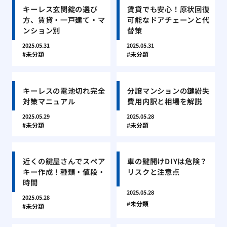
キーレス玄関錠の選び
賃貸でも安心！原状回復
方、賃貸・一戸建て・マ
可能なドアチェーンと代
ンション別
替策
2025.05.31
2025.05.31
未分類
未分類
キーレスの電池切れ完全
分譲マンションの鍵紛失
対策マニュアル
費用内訳と相場を解説
2025.05.29
2025.05.28
未分類
未分類
近くの鍵屋さんでスペア
車の鍵開けDIYは危険？
キー作成！種類・値段・
リスクと注意点
時間
2025.05.28
2025.05.28
未分類
未分類