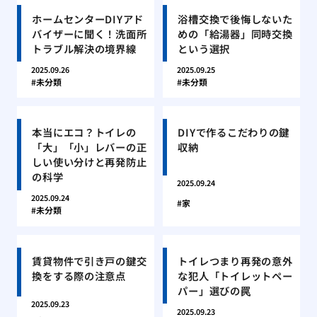
ホームセンターDIYアド
浴槽交換で後悔しないた
バイザーに聞く！洗面所
めの「給湯器」同時交換
トラブル解決の境界線
という選択
2025.09.26
2025.09.25
未分類
未分類
本当にエコ？トイレの
DIYで作るこだわりの鍵
「大」「小」レバーの正
収納
しい使い分けと再発防止
の科学
2025.09.24
2025.09.24
家
未分類
賃貸物件で引き戸の鍵交
トイレつまり再発の意外
換をする際の注意点
な犯人「トイレットペー
パー」選びの罠
2025.09.23
2025.09.23