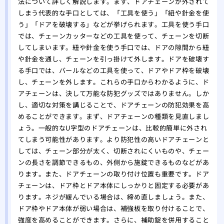
法について詳しく解説します。まず、ドアチェーンが外されて
しまう代表的な手口としては、「工具を使う」「紐や針金を使
う」「ドアを破壊する」などが挙げられます。工具を使う手口
では、チェーンカッターなどの工具を使って、チェーンを切断
してしまいます。紐や針金を使う手口では、ドアの隙間から紐
や針金を通し、チェーンを引っ掛けて外します。ドアを破壊す
る手口では、バールなどの工具を使って、ドアやドア枠を破壊
し、チェーンを外します。これらの手口からわかるように、ド
アチェーンは、決して万能な防犯グッズではありません。しか
し、適切な対策を講じることで、ドアチェーンの防犯効果を高
めることができます。まず、ドアチェーンの種類を見直しまし
ょう。一般的なU字型のドアチェーンは、比較的簡単に外され
てしまう可能性があります。より防犯性の高いドアチェーンと
しては、チェーン部分が太く、切断されにくいものや、チェー
ンの長さを調節できるもの、外側から施錠できるものなどがあ
ります。また、ドアチェーンの取り付け位置も重要です。ドア
チェーンは、ドア枠とドア本体にしっかりと固定する必要があ
ります。ネジが緩んでいる場合は、締め直しましょう。また、
ドア枠やドア本体が弱い場合は、補強板を取り付けることで、
強度を高めることができます。さらに、補助錠を併用すること