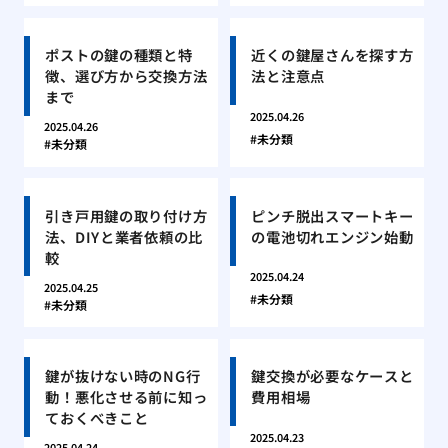
ポストの鍵の種類と特
近くの鍵屋さんを探す方
徴、選び方から交換方法
法と注意点
まで
2025.04.26
2025.04.26
未分類
未分類
引き戸用鍵の取り付け方
ピンチ脱出スマートキー
法、DIYと業者依頼の比
の電池切れエンジン始動
較
2025.04.24
2025.04.25
未分類
未分類
鍵が抜けない時のNG行
鍵交換が必要なケースと
動！悪化させる前に知っ
費用相場
ておくべきこと
2025.04.23
2025.04.24