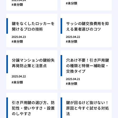
未分類
未分類
鍵をなくしたロッカーを
サッシの鍵交換費用を抑
開けるプロの技術
える業者選びのコツ
2025.04.23
2025.04.22
未分類
未分類
分譲マンションの鍵紛失
穴あけ不要！引き戸用鍵
再発防止策と注意点
の種類と特徴ー補助錠・
交換タイプ
2025.04.22
2025.04.21
未分類
未分類
引き戸用鍵の選び方、防
鍵が回るけど抜けない！
犯性・使いやすさ・設置
原因と今すぐ試せる対処
のしやすさ
法