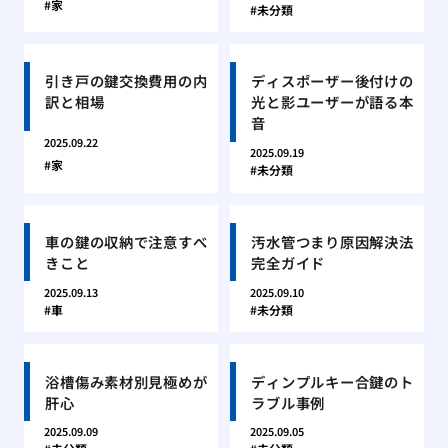
家
未分類
引き戸の鍵交換費用の内
ディスポーザー後付けの
訳と相場
光と影ユーザーが語る本
音
2025.09.22
2025.09.19
家
未分類
車の鍵の収納で注意すべ
汚水管つまり原因解決法
きこと
完全ガイド
2025.09.13
2025.09.10
車
未分類
浴槽傷み素材別見極めが
ディンプルキー合鍵のト
肝心
ラブル事例
2025.09.09
2025.09.05