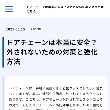
ドアチェーンは本当に安全？外されないための対策と強
化方法
鍵の
ント
2025.05.15
未分類
キー
採用
ドアチェーンは本当に安全？
スマ
外されないための対策と強化
ライ
旅行
方法
対策
温泉
自動
タル
鍵を
ドアチェーンは、手軽に設置できる防犯グッズとして広く普及
していますが、実は、外部から簡単に外されてしまうケースも
あります。ここでは、ドアチェーンが外されてしまう手口とそ
の対策、そしてドアチェーンの防犯効果を高めるための強化方