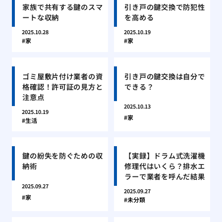
家族で共有する鍵のスマ
引き戸の鍵交換で防犯性
ートな収納
を高める
2025.10.28
2025.10.19
家
家
ゴミ屋敷片付け業者の資
引き戸の鍵交換は自分で
格確認！許可証の見方と
できる？
注意点
2025.10.13
2025.10.19
家
生活
鍵の紛失を防ぐための収
【実録】ドラム式洗濯機
納術
修理代はいくら？排水エ
ラーで業者を呼んだ結果
2025.09.27
2025.09.27
家
未分類