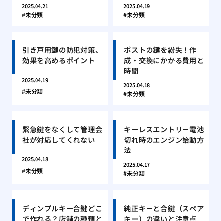
2025.04.21
2025.04.19
未分類
未分類
引き戸用鍵の防犯対策、
ポストの鍵を紛失！作
効果を高めるポイント
成・交換にかかる費用と
時間
2025.04.19
2025.04.18
未分類
未分類
緊急鍵をなくして管理会
キーレスエントリー電池
社が対応してくれない
切れ時のエンジン始動方
法
2025.04.18
2025.04.17
未分類
未分類
ディンプルキー合鍵どこ
純正キーと合鍵（スペア
で作れる？店舗の種類と
キー）の違いと注意点