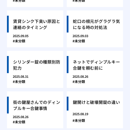
未分類
未分類
賃貸シンク下臭い原因と
蛇口の根元がグラグラ気
連絡のタイミング
になる時の対処法
2025.09.05
2025.09.03
未分類
未分類
シリンダー錠の種類別防
ネットでディンプルキー
犯力
合鍵を頼む前に
2025.08.31
2025.08.26
未分類
未分類
街の鍵屋さんでのディン
鍵開けと破壊開錠の違い
プルキー合鍵事情
2025.08.19
2025.08.26
未分類
未分類