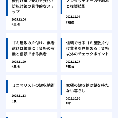
後付け鍵で安心を強化！
ノンタッチキーの仕組み
防犯対策の具体的なステ
と複製技術
ップ
2025.12.04
2025.12.06
知識
生活
ゴミ屋敷の片付け、業者
信頼できるゴミ屋敷片付
選びは慎重に！資格の有
け業者を見極める！資格
無と信頼できる業者
以外のチェックポイント
2025.11.29
2025.11.27
生活
生活
ミニマリストの鍵収納術
究極の鍵収納は鍵を持た
ない暮らし
2025.11.13
2025.10.30
家
家