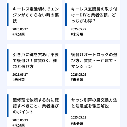
キーレス電池切れでエン
キーレス玄関錠の取り付
ジンがかからない時の裏
けーDIYと業者依頼、ど
技
っちがお得？
2025.05.27
2025.05.27
未分類
未分類
引き戸に鍵を穴あけ不要
後付けオートロックの選
で後付け！賃貸OK、種
び方、賃貸・一戸建て・
類と選び方
マンション
2025.05.27
2025.05.26
未分類
未分類
鍵修理を依頼する前に確
サッシ引戸の鍵交換方法
認すべきこと、業者選び
と注意点を徹底解説
のポイント
2025.05.23
2025.05.23
未分類
未分類