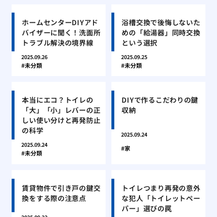
ホームセンターDIYアド
浴槽交換で後悔しないた
バイザーに聞く！洗面所
めの「給湯器」同時交換
トラブル解決の境界線
という選択
2025.09.26
2025.09.25
未分類
未分類
本当にエコ？トイレの
DIYで作るこだわりの鍵
「大」「小」レバーの正
収納
しい使い分けと再発防止
の科学
2025.09.24
2025.09.24
家
未分類
賃貸物件で引き戸の鍵交
トイレつまり再発の意外
換をする際の注意点
な犯人「トイレットペー
パー」選びの罠