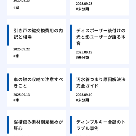
2025.09.23
2025.09.23
家
未分類
引き戸の鍵交換費用の内
ディスポーザー後付けの
訳と相場
光と影ユーザーが語る本
音
2025.09.22
2025.09.19
家
未分類
車の鍵の収納で注意すべ
汚水管つまり原因解決法
きこと
完全ガイド
2025.09.13
2025.09.10
車
未分類
浴槽傷み素材別見極めが
ディンプルキー合鍵のト
肝心
ラブル事例