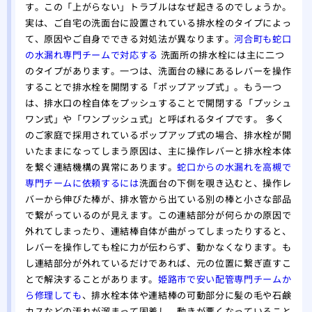
す。この「上がらない」トラブルはなぜ起きるのでしょうか。
実は、ご自宅の洗面台に設置されている排水栓のタイプによっ
て、原因やご自身でできる対処法が異なります。
河合町も蛇口
の水漏れ専門チームで対応する
洗面所の排水栓には主に二つ
のタイプがあります。一つは、洗面台の縁にあるレバーを操作
することで排水栓を開閉する「ポップアップ式」。もう一つ
は、排水口の栓自体をプッシュすることで開閉する「プッシュ
ワン式」や「ワンプッシュ式」と呼ばれるタイプです。 多く
のご家庭で採用されているポップアップ式の場合、排水栓が開
いたままになってしまう原因は、主に操作レバーと排水栓本体
を繋ぐ連結機構の異常にあります。
蛇口からの水漏れを高槻で
専門チームに依頼するには
洗面台の下側を覗き込むと、操作レ
バーから伸びた棒が、排水管から出ている別の棒と小さな部品
で繋がっているのが見えます。この連結部分が何らかの原因で
外れてしまったり、連結棒自体が曲がってしまったりすると、
レバーを操作しても栓に力が伝わらず、動かなくなります。も
し連結部分が外れているだけであれば、元の位置に繋ぎ直すこ
とで解決することがあります。
姫路市で安い配管専門チームか
ら修理しても
、排水栓本体や連結棒の可動部分に髪の毛や石鹸
カスなどの汚れが溜まって固着し、動きが悪くなっていること