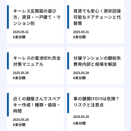
キーレス玄関錠の選び
賃貸でも安心！原状回復
方、賃貸・一戸建て・マ
可能なドアチェーンと代
ンション別
替策
2025.05.31
2025.05.31
未分類
未分類
キーレスの電池切れ完全
分譲マンションの鍵紛失
対策マニュアル
費用内訳と相場を解説
2025.05.29
2025.05.28
未分類
未分類
近くの鍵屋さんでスペア
車の鍵開けDIYは危険？
キー作成！種類・値段・
リスクと注意点
時間
2025.05.28
2025.05.28
未分類
未分類