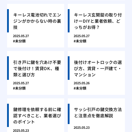
キーレス電池切れでエン
キーレス玄関錠の取り付
ジンがかからない時の裏
けーDIYと業者依頼、ど
技
っちがお得？
2025.05.27
2025.05.27
未分類
未分類
引き戸に鍵を穴あけ不要
後付けオートロックの選
で後付け！賃貸OK、種
び方、賃貸・一戸建て・
類と選び方
マンション
2025.05.27
2025.05.26
未分類
未分類
鍵修理を依頼する前に確
サッシ引戸の鍵交換方法
認すべきこと、業者選び
と注意点を徹底解説
のポイント
2025.05.23
2025.05.23