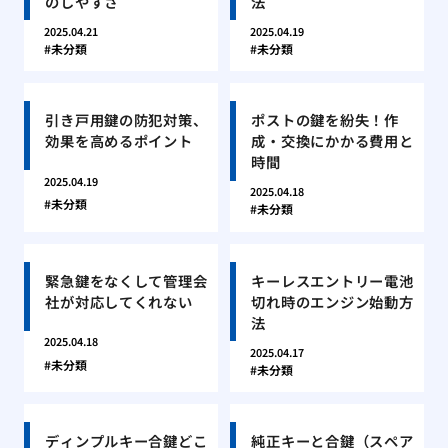
のしやすさ
法
2025.04.21
2025.04.19
未分類
未分類
引き戸用鍵の防犯対策、
ポストの鍵を紛失！作
効果を高めるポイント
成・交換にかかる費用と
時間
2025.04.19
2025.04.18
未分類
未分類
緊急鍵をなくして管理会
キーレスエントリー電池
社が対応してくれない
切れ時のエンジン始動方
法
2025.04.18
2025.04.17
未分類
未分類
ディンプルキー合鍵どこ
純正キーと合鍵（スペア