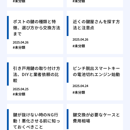
未分類
未分類
ポストの鍵の種類と特
近くの鍵屋さんを探す方
徴、選び方から交換方法
法と注意点
まで
2025.04.26
2025.04.26
未分類
未分類
引き戸用鍵の取り付け方
ピンチ脱出スマートキー
法、DIYと業者依頼の比
の電池切れエンジン始動
較
2025.04.24
2025.04.25
未分類
未分類
鍵が抜けない時のNG行
鍵交換が必要なケースと
動！悪化させる前に知っ
費用相場
ておくべきこと