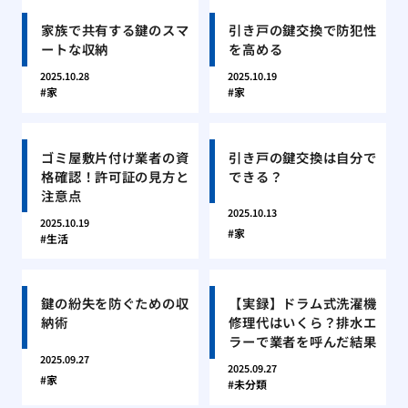
家族で共有する鍵のスマ
引き戸の鍵交換で防犯性
ートな収納
を高める
2025.10.28
2025.10.19
家
家
ゴミ屋敷片付け業者の資
引き戸の鍵交換は自分で
格確認！許可証の見方と
できる？
注意点
2025.10.13
2025.10.19
家
生活
鍵の紛失を防ぐための収
【実録】ドラム式洗濯機
納術
修理代はいくら？排水エ
ラーで業者を呼んだ結果
2025.09.27
2025.09.27
家
未分類