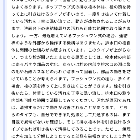
もよくあります。ポップアップ式の排水栓本体は、栓の頭を持
って上に引き抜けるタイプが多いので、一度引き抜いて付着し
ている汚れを丁寧に洗い流すと、動きが改善されることがあり
ます。洗面台下の連結棒周りの汚れも可能な範囲で取り除きま
しょう。 一方、最近増えているプッシュワン式の場合、連結
棒のような外部から操作する機構はありません。排水口の栓自
体に開閉の仕組みが内蔵されています。このタイプが上がらな
い、つまり栓が開いたままになる原因としては、栓本体の内部
にあるバネや部品の劣化、あるいは栓の内部や排水口の淵に髪
の毛や石鹸カスなどの汚れが溜まって固着し、部品の動きを妨
げていることが考えられます。プッシュワン式の栓も、多くの
場合、栓の頭を持って上に引き抜くことができます。栓を引き
抜いたら、付着している汚れを丁寧に洗い流し、排水口の淵や
内部も可能な範囲で清掃してみてください。汚れが原因であれ
ば、清掃するだけで動きが改善されることがあります。 どち
らのタイプも、自分でできる対処法として共通するのは、まず
目視で異常がないか確認し、そして排水栓本体を引き抜けるタ
イプであれば引き抜いて清掃してみることです。ただし、無理
に力を加えて分解しようとすると部品を破損させてしまう危険