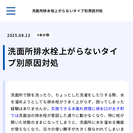
洗面所排水栓上がらないタイプ別原因対処
鍵の
ント
2025.08.12
未分類
キー
採用
洗面所排水栓上がらないタイ
スマ
プ別原因対処
ライ
旅行
対策
温泉
自動
洗面所で顔を洗ったり、ちょっとした洗濯をしたりする際、水
タル
を溜めようとしても排水栓がうまく上がらず、困ってしまった
鍵を
経験はありませんか。
交換できる水漏れ修理に排水口が太子町
では
洗面台の排水栓が意図した通りに動かなくなり、特に栓が
開いた状態のままになってしまうと、洗面所に水を溜める機能
が使えなくなり、日々の使い勝手が大きく損なわれてしまいま