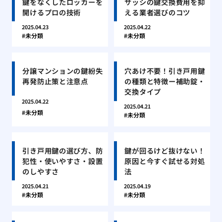
鍵をなくしたロッカーを
サッシの鍵交換費用を抑
開けるプロの技術
える業者選びのコツ
2025.04.23
2025.04.22
未分類
未分類
分譲マンションの鍵紛失
穴あけ不要！引き戸用鍵
再発防止策と注意点
の種類と特徴ー補助錠・
交換タイプ
2025.04.22
2025.04.21
未分類
未分類
引き戸用鍵の選び方、防
鍵が回るけど抜けない！
犯性・使いやすさ・設置
原因と今すぐ試せる対処
のしやすさ
法
2025.04.21
2025.04.19
未分類
未分類