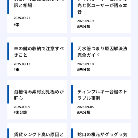
訳と相場
光と影ユーザーが語る本
音
2025.09.22
2025.09.19
家
未分類
車の鍵の収納で注意すべ
汚水管つまり原因解決法
きこと
完全ガイド
2025.09.13
2025.09.10
車
未分類
浴槽傷み素材別見極めが
ディンプルキー合鍵のト
肝心
ラブル事例
2025.09.09
2025.09.05
未分類
未分類
賃貸シンク下臭い原因と
蛇口の根元がグラグラ気