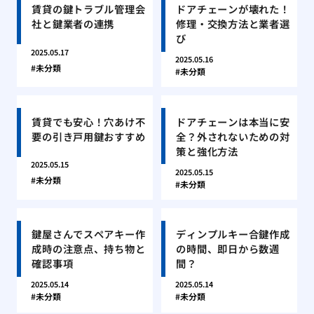
賃貸の鍵トラブル管理会
ドアチェーンが壊れた！
社と鍵業者の連携
修理・交換方法と業者選
び
2025.05.17
2025.05.16
未分類
未分類
賃貸でも安心！穴あけ不
ドアチェーンは本当に安
要の引き戸用鍵おすすめ
全？外されないための対
策と強化方法
2025.05.15
2025.05.15
未分類
未分類
鍵屋さんでスペアキー作
ディンプルキー合鍵作成
成時の注意点、持ち物と
の時間、即日から数週
確認事項
間？
2025.05.14
2025.05.14
未分類
未分類