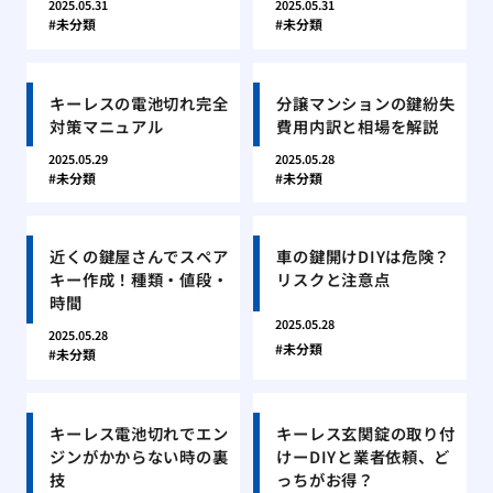
2025.05.31
2025.05.31
未分類
未分類
キーレスの電池切れ完全
分譲マンションの鍵紛失
対策マニュアル
費用内訳と相場を解説
2025.05.29
2025.05.28
未分類
未分類
近くの鍵屋さんでスペア
車の鍵開けDIYは危険？
キー作成！種類・値段・
リスクと注意点
時間
2025.05.28
2025.05.28
未分類
未分類
キーレス電池切れでエン
キーレス玄関錠の取り付
ジンがかからない時の裏
けーDIYと業者依頼、ど
技
っちがお得？