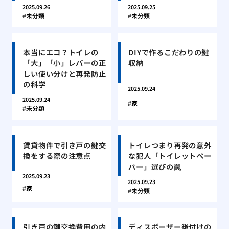
2025.09.26
2025.09.25
未分類
未分類
本当にエコ？トイレの
DIYで作るこだわりの鍵
「大」「小」レバーの正
収納
しい使い分けと再発防止
の科学
2025.09.24
2025.09.24
家
未分類
賃貸物件で引き戸の鍵交
トイレつまり再発の意外
換をする際の注意点
な犯人「トイレットペー
パー」選びの罠
2025.09.23
2025.09.23
家
未分類
引き戸の鍵交換費用の内
ディスポーザー後付けの