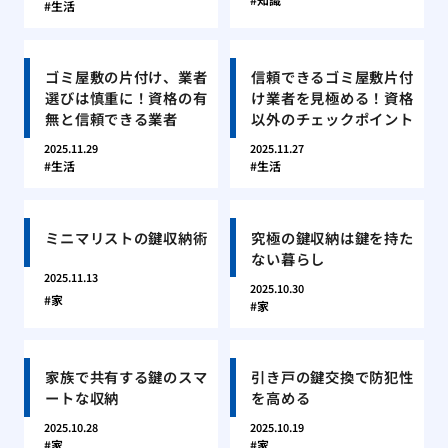
生活
ゴミ屋敷の片付け、業者
信頼できるゴミ屋敷片付
選びは慎重に！資格の有
け業者を見極める！資格
無と信頼できる業者
以外のチェックポイント
2025.11.29
2025.11.27
生活
生活
ミニマリストの鍵収納術
究極の鍵収納は鍵を持た
ない暮らし
2025.11.13
2025.10.30
家
家
家族で共有する鍵のスマ
引き戸の鍵交換で防犯性
ートな収納
を高める
2025.10.28
2025.10.19
家
家