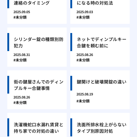
連絡のタイミング
になる時の対処法
2025.09.05
2025.09.03
未分類
未分類
シリンダー錠の種類別防
ネットでディンプルキー
犯力
合鍵を頼む前に
2025.08.31
2025.08.26
未分類
未分類
街の鍵屋さんでのディン
鍵開けと破壊開錠の違い
プルキー合鍵事情
2025.08.19
2025.08.26
未分類
未分類
洗濯機蛇口水漏れ賃貸と
洗面所排水栓上がらない
持ち家での対処の違い
タイプ別原因対処