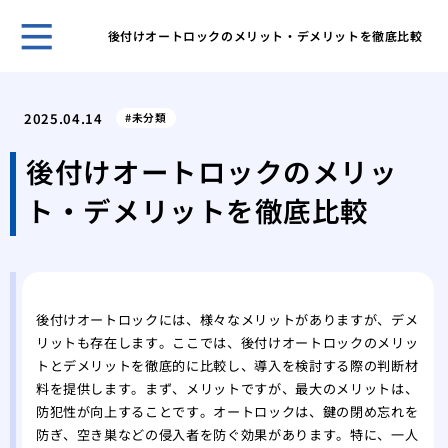
後付けオートロックのメリット・デメリットを徹底比較
鍵の
ント
2025.04.14
未分類
キー
採用
後付けオートロックのメリッ
スマ
ト・デメリットを徹底比較
ライ
旅行
対策
温泉
自動
後付けオートロックには、様々なメリットがありますが、デメ
タル
リットも存在します。ここでは、後付けオートロックのメリッ
鍵を
トとデメリットを徹底的に比較し、導入を検討する際の判断材
料を提供します。まず、メリットですが、最大のメリットは、
防犯性が向上することです。オートロックは、鍵の閉め忘れを
防ぎ、空き巣などの侵入者を防ぐ効果があります。特に、一人