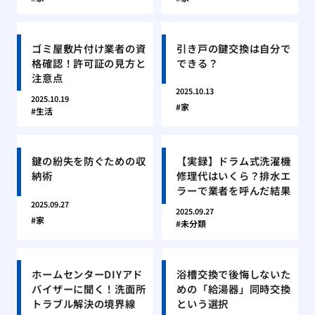
ゴミ屋敷片付け業者の資
引き戸の鍵交換は自分で
格確認！許可証の見方と
できる？
注意点
2025.10.13
2025.10.19
家
生活
鍵の紛失を防ぐための収
【実録】ドラム式洗濯機
納術
修理代はいくら？排水エ
ラーで業者を呼んだ結果
2025.09.27
2025.09.27
家
未分類
ホームセンターDIYアド
浴槽交換で後悔しないた
バイザーに聞く！洗面所
めの「給湯器」同時交換
トラブル解決の境界線
という選択