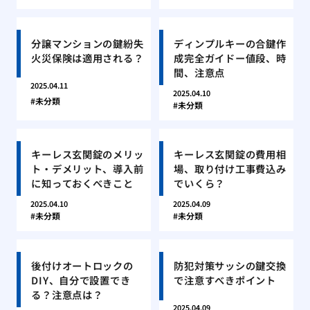
分譲マンションの鍵紛失
ディンプルキーの合鍵作
火災保険は適用される？
成完全ガイドー値段、時
間、注意点
2025.04.11
2025.04.10
未分類
未分類
キーレス玄関錠のメリッ
キーレス玄関錠の費用相
ト・デメリット、導入前
場、取り付け工事費込み
に知っておくべきこと
でいくら？
2025.04.10
2025.04.09
未分類
未分類
後付けオートロックの
防犯対策サッシの鍵交換
DIY、自分で設置でき
で注意すべきポイント
る？注意点は？
2025.04.09