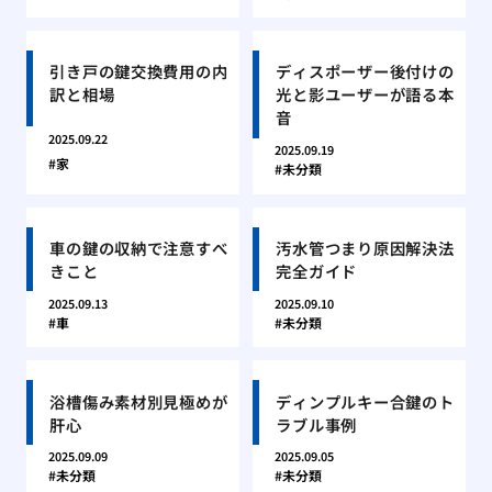
引き戸の鍵交換費用の内
ディスポーザー後付けの
訳と相場
光と影ユーザーが語る本
音
2025.09.22
2025.09.19
家
未分類
車の鍵の収納で注意すべ
汚水管つまり原因解決法
きこと
完全ガイド
2025.09.13
2025.09.10
車
未分類
浴槽傷み素材別見極めが
ディンプルキー合鍵のト
肝心
ラブル事例
2025.09.09
2025.09.05
未分類
未分類