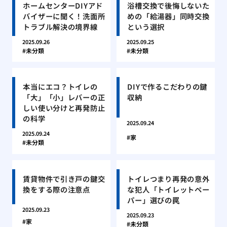
ホームセンターDIYアド
浴槽交換で後悔しないた
バイザーに聞く！洗面所
めの「給湯器」同時交換
トラブル解決の境界線
という選択
2025.09.26
2025.09.25
未分類
未分類
本当にエコ？トイレの
DIYで作るこだわりの鍵
「大」「小」レバーの正
収納
しい使い分けと再発防止
の科学
2025.09.24
2025.09.24
家
未分類
賃貸物件で引き戸の鍵交
トイレつまり再発の意外
換をする際の注意点
な犯人「トイレットペー
パー」選びの罠
2025.09.23
2025.09.23
家
未分類