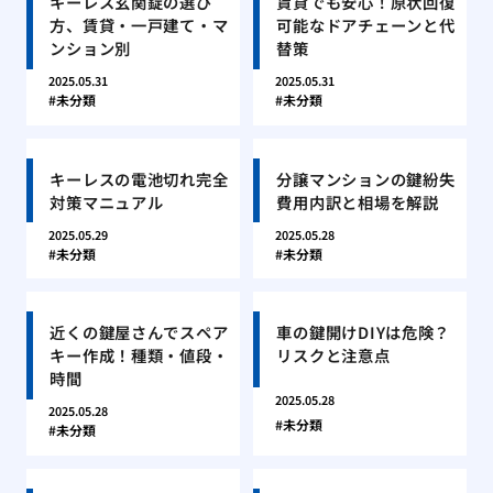
キーレス玄関錠の選び
賃貸でも安心！原状回復
方、賃貸・一戸建て・マ
可能なドアチェーンと代
ンション別
替策
2025.05.31
2025.05.31
未分類
未分類
キーレスの電池切れ完全
分譲マンションの鍵紛失
対策マニュアル
費用内訳と相場を解説
2025.05.29
2025.05.28
未分類
未分類
近くの鍵屋さんでスペア
車の鍵開けDIYは危険？
キー作成！種類・値段・
リスクと注意点
時間
2025.05.28
2025.05.28
未分類
未分類