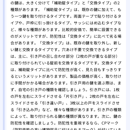
の鍵は、大きく分けて「補助錠タイプ」と「交換タイプ」の2
種類があります。「補助錠タイプ」は、既存の鍵に加えて、も
う一つ鍵を取り付けるタイプです。両面テープで貼り付けるタ
イプや、戸枠に引っ掛けるタイプ、サッシにはめ込むタイプな
ど、様々な種類があります。比較的安価で、簡単に設置できる
のがメリットですが、防犯性は「交換タイプ」に比べて劣る場
合があります。「交換タイプ」は、既存の鍵を取り外し、新し
い鍵と交換するタイプです。穴あけ不要で交換できるタイプ
は、主に、引き戸の召し合わせ部分（2枚の戸が重なる部分）
に取り付けられている錠前を交換するタイプです。交換タイプ
は、補助錠タイプに比べて防犯性が高く、見た目もすっきりす
るというメリットがありますが、製品の価格が高く、取り付け
に手間がかかる場合があります。引き戸用の鍵を選ぶ際は、ま
ず、自宅の引き戸の種類を確認しましょう。引き戸には、1枚
の戸を左右にスライドさせる「片引き戸」、2枚の戸を左右に
スライドさせる「引き違い戸」、3枚以上の戸をスライドさせ
る「引き込み戸」など、様々な種類があります。引き戸の種類
によって、取り付けられる鍵の種類が異なります。次に、鍵の
防犯性を確認しましょう。防犯性を重視するなら、CPマーク
（防犯性能の高い建物部品に付けられるマーク）が付いている