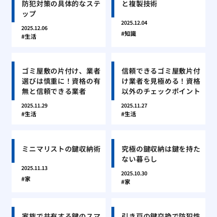
防犯対策の具体的なステ
と複製技術
ップ
2025.12.04
2025.12.06
知識
生活
ゴミ屋敷の片付け、業者
信頼できるゴミ屋敷片付
選びは慎重に！資格の有
け業者を見極める！資格
無と信頼できる業者
以外のチェックポイント
2025.11.29
2025.11.27
生活
生活
ミニマリストの鍵収納術
究極の鍵収納は鍵を持た
ない暮らし
2025.11.13
2025.10.30
家
家
家族で共有する鍵のスマ
引き戸の鍵交換で防犯性