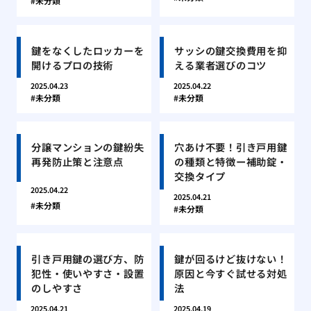
未分類
鍵をなくしたロッカーを
サッシの鍵交換費用を抑
開けるプロの技術
える業者選びのコツ
2025.04.23
2025.04.22
未分類
未分類
分譲マンションの鍵紛失
穴あけ不要！引き戸用鍵
再発防止策と注意点
の種類と特徴ー補助錠・
交換タイプ
2025.04.22
2025.04.21
未分類
未分類
引き戸用鍵の選び方、防
鍵が回るけど抜けない！
犯性・使いやすさ・設置
原因と今すぐ試せる対処
のしやすさ
法
2025.04.21
2025.04.19