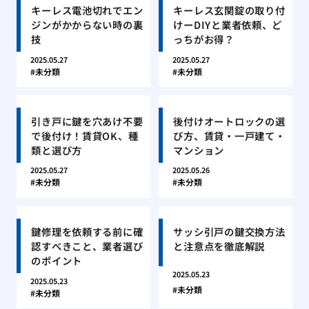
キーレス電池切れでエン
キーレス玄関錠の取り付
ジンがかからない時の裏
けーDIYと業者依頼、ど
技
っちがお得？
2025.05.27
2025.05.27
未分類
未分類
引き戸に鍵を穴あけ不要
後付けオートロックの選
で後付け！賃貸OK、種
び方、賃貸・一戸建て・
類と選び方
マンション
2025.05.27
2025.05.26
未分類
未分類
鍵修理を依頼する前に確
サッシ引戸の鍵交換方法
認すべきこと、業者選び
と注意点を徹底解説
のポイント
2025.05.23
2025.05.23
未分類
未分類