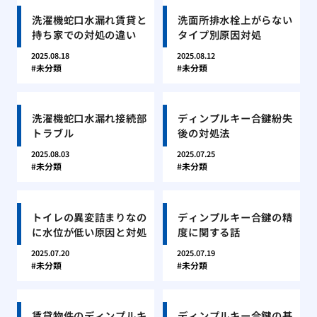
洗濯機蛇口水漏れ賃貸と
洗面所排水栓上がらない
持ち家での対処の違い
タイプ別原因対処
2025.08.18
2025.08.12
未分類
未分類
洗濯機蛇口水漏れ接続部
ディンプルキー合鍵紛失
トラブル
後の対処法
2025.08.03
2025.07.25
未分類
未分類
トイレの異変詰まりなの
ディンプルキー合鍵の精
に水位が低い原因と対処
度に関する話
2025.07.20
2025.07.19
未分類
未分類
賃貸物件のディンプルキ
ディンプルキー合鍵の基