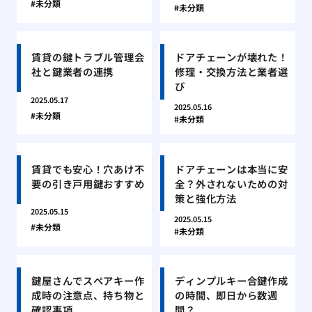
未分類
未分類
賃貸の鍵トラブル管理会
ドアチェーンが壊れた！
社と鍵業者の連携
修理・交換方法と業者選
び
2025.05.17
2025.05.16
未分類
未分類
賃貸でも安心！穴あけ不
ドアチェーンは本当に安
要の引き戸用鍵おすすめ
全？外されないための対
策と強化方法
2025.05.15
2025.05.15
未分類
未分類
鍵屋さんでスペアキー作
ディンプルキー合鍵作成
成時の注意点、持ち物と
の時間、即日から数週
確認事項
間？