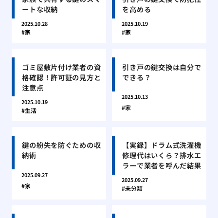
ートな収納
を高める
2025.10.28
2025.10.19
家
家
ゴミ屋敷片付け業者の資
引き戸の鍵交換は自分で
格確認！許可証の見方と
できる？
注意点
2025.10.13
2025.10.19
家
生活
鍵の紛失を防ぐための収
【実録】ドラム式洗濯機
納術
修理代はいくら？排水エ
ラーで業者を呼んだ結果
2025.09.27
2025.09.27
家
未分類