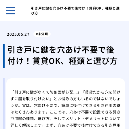
引き戸に鍵を穴あけ不要で後付け！賃貸OK、種類と選
び方
鍵の
ント
2025.05.27
未分類
キー
採用
引き戸に鍵を穴あけ不要で後
スマ
付け！賃貸OK、種類と選び方
ライ
旅行
対策
温泉
自動
「引き戸に鍵がなくて防犯面が心配…」「賃貸だから穴を開け
タル
ずに鍵を取り付けたい」とお悩みの方もいるのではないでしょ
鍵を
うか。実は、穴あけ不要で、簡単に後付けできる引き戸用の鍵
はたくさんあります。ここでは、穴あけ不要で設置できる引き
戸用鍵の種類、選び方、そしてメリット・デメリットについて
詳しく解説します。まず、穴あけ不要で後付けできる引き戸用