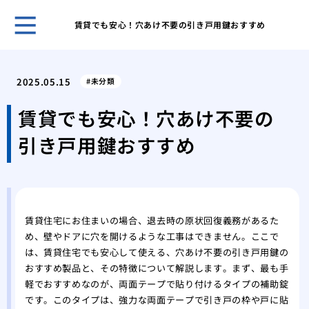
賃貸でも安心！穴あけ不要の引き戸用鍵おすすめ
鍵の
ント
2025.05.15
未分類
キー
採用
賃貸でも安心！穴あけ不要の
スマ
引き戸用鍵おすすめ
ライ
旅行
対策
温泉
自動
賃貸住宅にお住まいの場合、退去時の原状回復義務があるた
タル
め、壁やドアに穴を開けるような工事はできません。ここで
鍵を
は、賃貸住宅でも安心して使える、穴あけ不要の引き戸用鍵の
おすすめ製品と、その特徴について解説します。まず、最も手
軽でおすすめなのが、両面テープで貼り付けるタイプの補助錠
です。このタイプは、強力な両面テープで引き戸の枠や戸に貼