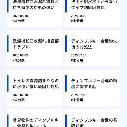
洗濯機蛇口水漏れ賃貸と
洗面所排水栓上がらない
持ち家での対処の違い
タイプ別原因対処
2025.08.18
2025.08.12
未分類
未分類
洗濯機蛇口水漏れ接続部
ディンプルキー合鍵紛失
トラブル
後の対処法
2025.08.03
2025.07.25
未分類
未分類
トイレの異変詰まりなの
ディンプルキー合鍵の精
に水位が低い原因と対処
度に関する話
2025.07.20
2025.07.19
未分類
未分類
賃貸物件のディンプルキ
ディンプルキー合鍵の基
ー合鍵作製ルール
礎知識