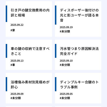
引き戸の鍵交換費用の内
ディスポーザー後付けの
訳と相場
光と影ユーザーが語る本
音
2025.09.22
2025.09.19
家
未分類
車の鍵の収納で注意すべ
汚水管つまり原因解決法
きこと
完全ガイド
2025.09.13
2025.09.10
車
未分類
浴槽傷み素材別見極めが
ディンプルキー合鍵のト
肝心
ラブル事例
2025.09.09
2025.09.05
未分類
未分類