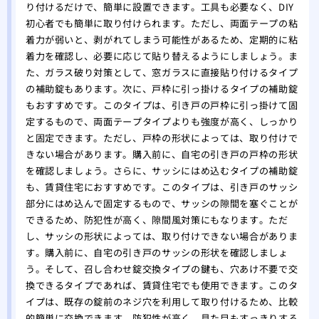
り付けるだけで、簡単に設置できます。工具も必要なく、DIY
初心者でも簡単に取り付けられます。ただし、両面テープの粘
着力が弱いと、剥がれてしまう可能性があるため、定期的に粘
着力を確認し、必要に応じて貼り替えるようにしましょう。ま
た、ガラス破り対策として、窓ガラスに直接貼り付けるタイプ
の補助錠もあります。次に、戸枠に引っ掛けるタイプの補助錠
もおすすめです。このタイプは、引き戸の戸枠に引っ掛けて固
定するもので、両面テープタイプよりも強度が高く、しっかり
と固定できます。ただし、戸枠の形状によっては、取り付けで
きない場合があります。購入前に、自宅の引き戸の戸枠の形状
を確認しましょう。さらに、サッシにはめ込むタイプの補助錠
も、賃貸住宅におすすめです。このタイプは、引き戸のサッシ
部分にはめ込んで固定するもので、サッシの隙間を塞ぐことが
できるため、防犯性が高く、隙間風対策にもなります。ただ
し、サッシの形状によっては、取り付けできない場合がありま
す。購入前に、自宅の引き戸のサッシの形状を確認しましょ
う。そして、召し合わせ錠交換タイプの鍵も、穴あけ不要で交
換できるタイプであれば、賃貸住宅でも使用できます。このタ
イプは、既存の錠前のネジ穴を利用して取り付けるため、比較
的簡単に交換できます。防犯性が高く、見た目もすっきりする