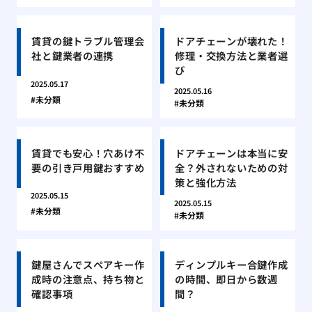
賃貸の鍵トラブル管理会
ドアチェーンが壊れた！
社と鍵業者の連携
修理・交換方法と業者選
び
2025.05.17
2025.05.16
未分類
未分類
賃貸でも安心！穴あけ不
ドアチェーンは本当に安
要の引き戸用鍵おすすめ
全？外されないための対
策と強化方法
2025.05.15
2025.05.15
未分類
未分類
鍵屋さんでスペアキー作
ディンプルキー合鍵作成
成時の注意点、持ち物と
の時間、即日から数週
確認事項
間？