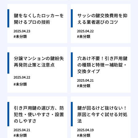
鍵をなくしたロッカーを
サッシの鍵交換費用を抑
開けるプロの技術
える業者選びのコツ
2025.04.23
2025.04.22
未分類
未分類
分譲マンションの鍵紛失
穴あけ不要！引き戸用鍵
再発防止策と注意点
の種類と特徴ー補助錠・
交換タイプ
2025.04.22
2025.04.21
未分類
未分類
引き戸用鍵の選び方、防
鍵が回るけど抜けない！
犯性・使いやすさ・設置
原因と今すぐ試せる対処
のしやすさ
法
2025.04.21
2025.04.19
未分類
未分類