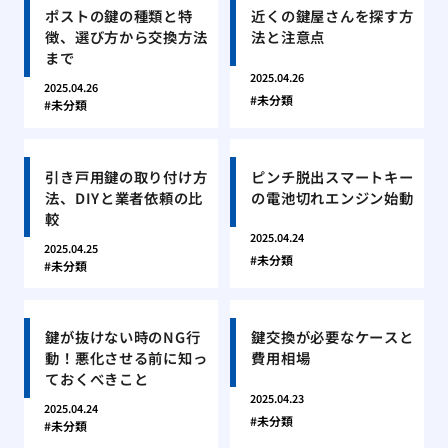
ポストの鍵の種類と特
近くの鍵屋さんを探す方
徴、選び方から交換方法
法と注意点
まで
2025.04.26
2025.04.26
未分類
未分類
引き戸用鍵の取り付け方
ピンチ脱出スマートキー
法、DIYと業者依頼の比
の電池切れエンジン始動
較
2025.04.24
2025.04.25
未分類
未分類
鍵が抜けない時のNG行
鍵交換が必要なケースと
動！悪化させる前に知っ
費用相場
ておくべきこと
2025.04.23
2025.04.24
未分類
未分類