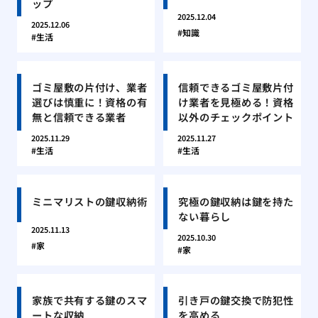
ップ
2025.12.04
2025.12.06
知識
生活
ゴミ屋敷の片付け、業者
信頼できるゴミ屋敷片付
選びは慎重に！資格の有
け業者を見極める！資格
無と信頼できる業者
以外のチェックポイント
2025.11.29
2025.11.27
生活
生活
ミニマリストの鍵収納術
究極の鍵収納は鍵を持た
ない暮らし
2025.11.13
2025.10.30
家
家
家族で共有する鍵のスマ
引き戸の鍵交換で防犯性
ートな収納
を高める