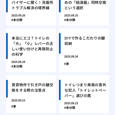
バイザーに聞く！洗面所
めの「給湯器」同時交換
トラブル解決の境界線
という選択
2025.09.26
2025.09.25
未分類
未分類
本当にエコ？トイレの
DIYで作るこだわりの鍵
「大」「小」レバーの正
収納
しい使い分けと再発防止
の科学
2025.09.24
2025.09.24
家
未分類
賃貸物件で引き戸の鍵交
トイレつまり再発の意外
換をする際の注意点
な犯人「トイレットペー
パー」選びの罠
2025.09.23
2025.09.23
家
未分類