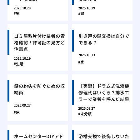
2025.10.28
2025.10.19
家
家
ゴミ屋敷片付け業者の資
引き戸の鍵交換は自分で
格確認！許可証の見方と
できる？
注意点
2025.10.13
2025.10.19
家
生活
鍵の紛失を防ぐための収
【実録】ドラム式洗濯機
納術
修理代はいくら？排水エ
ラーで業者を呼んだ結果
2025.09.27
2025.09.27
家
未分類
ホームセンターDIYアド
浴槽交換で後悔しないた