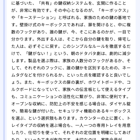
に基づいた、「共有」の鍵収納システムを、玄関に作ること
が、非常に有効です。その中心となるのが、「キーボックス」
や「キーステーション」と呼ばれる、家族のための鍵の基地で
す。壁掛け式のキーボックスであれば、扉を開けると、中に複
数のフックがあり、誰の鍵が、今、そこにあるのかが、一目で
分かります。外出する人は、そこから自分の鍵を取り、帰宅し
た人は、必ずそこに戻す。このシンプルなルールを徹底するだ
けで、「鍵がない！」という、朝のドタバタ劇は、劇的に減少
します。製品を選ぶ際は、家族の人数分のフックがあるか、そ
して、それぞれのフックに、誰の鍵かを区別するための、ネー
ムタグなどを付けられるか、といった点を確認すると良いでし
ょう。また、キーボックスの扉の裏が、ホワイトボードや、コ
ルクボードになっていて、家族への伝言板として使えるタイプ
も、コミュニケーションの活性化に繋がり、非常に便利です。
オープンな収納に、防犯上の不安を感じる場合は、ダイヤル錠
や、簡易な鍵が付いた、セキュリティ機能のあるキーボックス
を選ぶ、という選択肢もあります。カウンターの上に置く、ト
レイタイプの収納を選ぶ場合も、一人一つの専用トレイを用意
したり、仕切りを使って、それぞれの定位置を明確にしてあげ
たり、といった工夫が有効です。大切なのは、家族全員が、