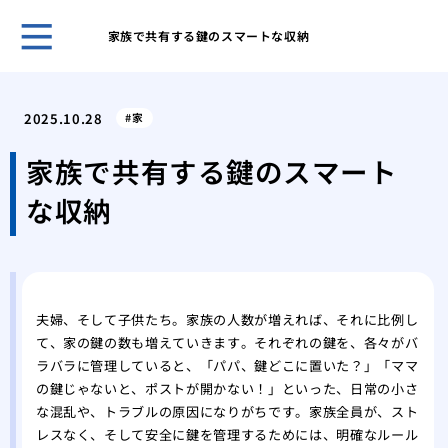
家族で共有する鍵のスマートな収納
鍵の
ント
2025.10.28
家
キー
採用
家族で共有する鍵のスマート
スマ
な収納
ライ
旅行
対策
温泉
自動
夫婦、そして子供たち。家族の人数が増えれば、それに比例し
タル
て、家の鍵の数も増えていきます。それぞれの鍵を、各々がバ
鍵を
ラバラに管理していると、「パパ、鍵どこに置いた？」「ママ
の鍵じゃないと、ポストが開かない！」といった、日常の小さ
な混乱や、トラブルの原因になりがちです。家族全員が、スト
レスなく、そして安全に鍵を管理するためには、明確なルール