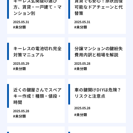
キーレス玄関錠の選び
賃貸でも安心！原状回復
方、賃貸・一戸建て・マ
可能なドアチェーンと代
ンション別
替策
2025.05.31
2025.05.31
未分類
未分類
キーレスの電池切れ完全
分譲マンションの鍵紛失
対策マニュアル
費用内訳と相場を解説
2025.05.29
2025.05.28
未分類
未分類
近くの鍵屋さんでスペア
車の鍵開けDIYは危険？
キー作成！種類・値段・
リスクと注意点
時間
2025.05.28
2025.05.28
未分類
未分類