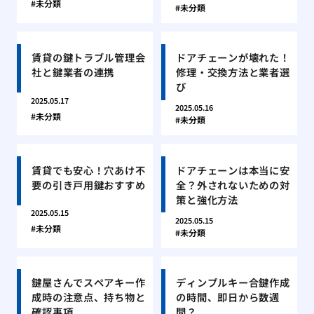
未分類
未分類
賃貸の鍵トラブル管理会
ドアチェーンが壊れた！
社と鍵業者の連携
修理・交換方法と業者選
び
2025.05.17
2025.05.16
未分類
未分類
賃貸でも安心！穴あけ不
ドアチェーンは本当に安
要の引き戸用鍵おすすめ
全？外されないための対
策と強化方法
2025.05.15
2025.05.15
未分類
未分類
鍵屋さんでスペアキー作
ディンプルキー合鍵作成
成時の注意点、持ち物と
の時間、即日から数週
確認事項
間？