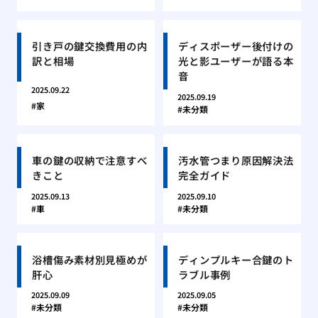
引き戸の鍵交換費用の内
ディスポーザー後付けの
訳と相場
光と影ユーザーが語る本
音
2025.09.22
2025.09.19
家
未分類
車の鍵の収納で注意すべ
汚水管つまり原因解決法
きこと
完全ガイド
2025.09.13
2025.09.10
車
未分類
浴槽傷み素材別見極めが
ディンプルキー合鍵のト
肝心
ラブル事例
2025.09.09
2025.09.05
未分類
未分類