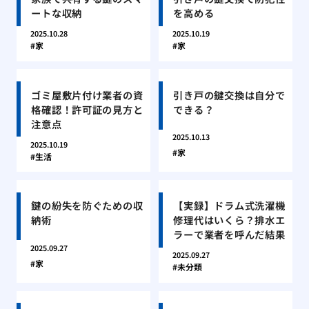
ートな収納
を高める
2025.10.28
2025.10.19
家
家
ゴミ屋敷片付け業者の資
引き戸の鍵交換は自分で
格確認！許可証の見方と
できる？
注意点
2025.10.13
2025.10.19
家
生活
鍵の紛失を防ぐための収
【実録】ドラム式洗濯機
納術
修理代はいくら？排水エ
ラーで業者を呼んだ結果
2025.09.27
2025.09.27
家
未分類