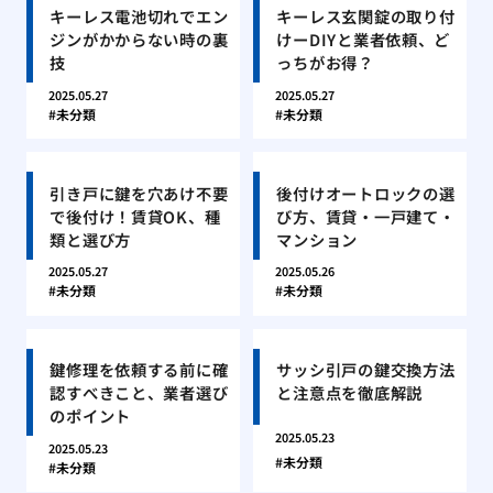
キーレス電池切れでエン
キーレス玄関錠の取り付
ジンがかからない時の裏
けーDIYと業者依頼、ど
技
っちがお得？
2025.05.27
2025.05.27
未分類
未分類
引き戸に鍵を穴あけ不要
後付けオートロックの選
で後付け！賃貸OK、種
び方、賃貸・一戸建て・
類と選び方
マンション
2025.05.27
2025.05.26
未分類
未分類
鍵修理を依頼する前に確
サッシ引戸の鍵交換方法
認すべきこと、業者選び
と注意点を徹底解説
のポイント
2025.05.23
2025.05.23
未分類
未分類