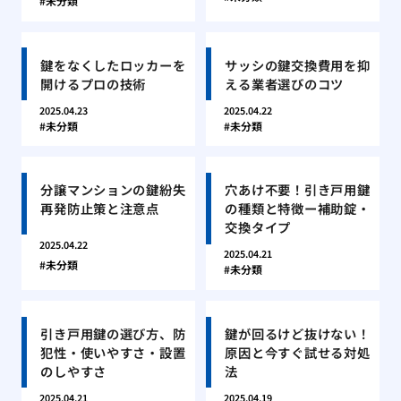
未分類
鍵をなくしたロッカーを
サッシの鍵交換費用を抑
開けるプロの技術
える業者選びのコツ
2025.04.23
2025.04.22
未分類
未分類
分譲マンションの鍵紛失
穴あけ不要！引き戸用鍵
再発防止策と注意点
の種類と特徴ー補助錠・
交換タイプ
2025.04.22
2025.04.21
未分類
未分類
引き戸用鍵の選び方、防
鍵が回るけど抜けない！
犯性・使いやすさ・設置
原因と今すぐ試せる対処
のしやすさ
法
2025.04.21
2025.04.19