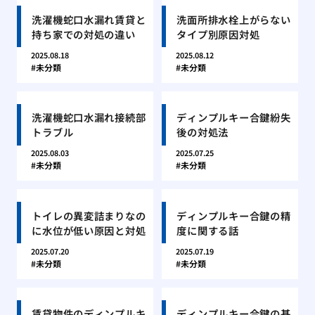
洗濯機蛇口水漏れ賃貸と
洗面所排水栓上がらない
持ち家での対処の違い
タイプ別原因対処
2025.08.18
2025.08.12
未分類
未分類
洗濯機蛇口水漏れ接続部
ディンプルキー合鍵紛失
トラブル
後の対処法
2025.08.03
2025.07.25
未分類
未分類
トイレの異変詰まりなの
ディンプルキー合鍵の精
に水位が低い原因と対処
度に関する話
2025.07.20
2025.07.19
未分類
未分類
賃貸物件のディンプルキ
ディンプルキー合鍵の基