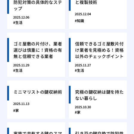
防犯対策の具体的なステ
と複製技術
ップ
2025.12.04
2025.12.06
知識
生活
ゴミ屋敷の片付け、業者
信頼できるゴミ屋敷片付
選びは慎重に！資格の有
け業者を見極める！資格
無と信頼できる業者
以外のチェックポイント
2025.11.29
2025.11.27
生活
生活
ミニマリストの鍵収納術
究極の鍵収納は鍵を持た
ない暮らし
2025.11.13
2025.10.30
家
家
家族で共有する鍵のスマ
引き戸の鍵交換で防犯性