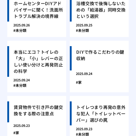
ホームセンターDIYアド
浴槽交換で後悔しないた
バイザーに聞く！洗面所
めの「給湯器」同時交換
トラブル解決の境界線
という選択
2025.09.26
2025.09.25
未分類
未分類
本当にエコ？トイレの
DIYで作るこだわりの鍵
「大」「小」レバーの正
収納
しい使い分けと再発防止
の科学
2025.09.24
2025.09.24
家
未分類
賃貸物件で引き戸の鍵交
トイレつまり再発の意外
換をする際の注意点
な犯人「トイレットペー
パー」選びの罠
2025.09.23
2025.09.23
家
未分類