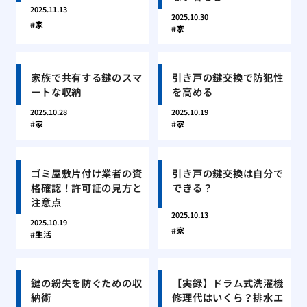
2025.11.13
2025.10.30
家
家
家族で共有する鍵のスマ
引き戸の鍵交換で防犯性
ートな収納
を高める
2025.10.28
2025.10.19
家
家
ゴミ屋敷片付け業者の資
引き戸の鍵交換は自分で
格確認！許可証の見方と
できる？
注意点
2025.10.13
2025.10.19
家
生活
鍵の紛失を防ぐための収
【実録】ドラム式洗濯機
納術
修理代はいくら？排水エ