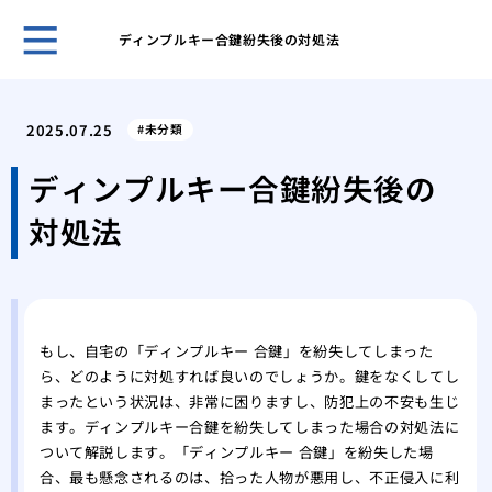
ディンプルキー合鍵紛失後の対処法
鍵の
ント
2025.07.25
未分類
キー
採用
ディンプルキー合鍵紛失後の
スマ
対処法
ライ
旅行
対策
温泉
自動
もし、自宅の「ディンプルキー 合鍵」を紛失してしまった
タル
ら、どのように対処すれば良いのでしょうか。鍵をなくしてし
鍵を
まったという状況は、非常に困りますし、防犯上の不安も生じ
ます。ディンプルキー合鍵を紛失してしまった場合の対処法に
ついて解説します。「ディンプルキー 合鍵」を紛失した場
合、最も懸念されるのは、拾った人物が悪用し、不正侵入に利