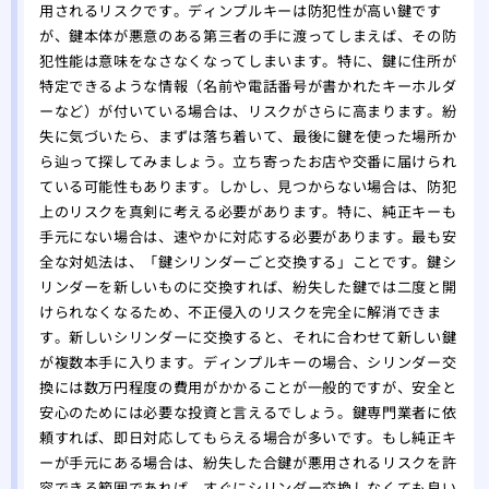
用されるリスクです。ディンプルキーは防犯性が高い鍵です
が、鍵本体が悪意のある第三者の手に渡ってしまえば、その防
犯性能は意味をなさなくなってしまいます。特に、鍵に住所が
特定できるような情報（名前や電話番号が書かれたキーホルダ
ーなど）が付いている場合は、リスクがさらに高まります。紛
失に気づいたら、まずは落ち着いて、最後に鍵を使った場所か
ら辿って探してみましょう。立ち寄ったお店や交番に届けられ
ている可能性もあります。しかし、見つからない場合は、防犯
上のリスクを真剣に考える必要があります。特に、純正キーも
手元にない場合は、速やかに対応する必要があります。最も安
全な対処法は、「鍵シリンダーごと交換する」ことです。鍵シ
リンダーを新しいものに交換すれば、紛失した鍵では二度と開
けられなくなるため、不正侵入のリスクを完全に解消できま
す。新しいシリンダーに交換すると、それに合わせて新しい鍵
が複数本手に入ります。ディンプルキーの場合、シリンダー交
換には数万円程度の費用がかかることが一般的ですが、安全と
安心のためには必要な投資と言えるでしょう。鍵専門業者に依
頼すれば、即日対応してもらえる場合が多いです。もし純正キ
ーが手元にある場合は、紛失した合鍵が悪用されるリスクを許
容できる範囲であれば、すぐにシリンダー交換しなくても良い