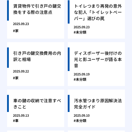
賃貸物件で引き戸の鍵交
トイレつまり再発の意外
換をする際の注意点
な犯人「トイレットペー
パー」選びの罠
2025.09.23
2025.09.23
家
未分類
引き戸の鍵交換費用の内
ディスポーザー後付けの
訳と相場
光と影ユーザーが語る本
音
2025.09.22
2025.09.19
家
未分類
車の鍵の収納で注意すべ
汚水管つまり原因解決法
きこと
完全ガイド
2025.09.13
2025.09.10
車
未分類