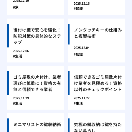
2025.12.19
2025.12.16
家
知識
後付け鍵で安心を強化！
ノンタッチキーの仕組み
防犯対策の具体的なステ
と複製技術
ップ
2025.12.04
2025.12.06
知識
生活
ゴミ屋敷の片付け、業者
信頼できるゴミ屋敷片付
選びは慎重に！資格の有
け業者を見極める！資格
無と信頼できる業者
以外のチェックポイント
2025.11.29
2025.11.27
生活
生活
ミニマリストの鍵収納術
究極の鍵収納は鍵を持た
ない暮らし