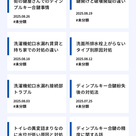
街の鍵屋さんでのディン
鍵開けと破壊開錠の違い
プルキー合鍵事情
2025.08.19
2025.08.26
未分類
未分類
洗濯機蛇口水漏れ賃貸と
洗面所排水栓上がらない
持ち家での対処の違い
タイプ別原因対処
2025.08.18
2025.08.12
未分類
未分類
洗濯機蛇口水漏れ接続部
ディンプルキー合鍵紛失
トラブル
後の対処法
2025.08.03
2025.07.25
未分類
未分類
トイレの異変詰まりなの
ディンプルキー合鍵の精
に水位が低い原因と対処
度に関する話