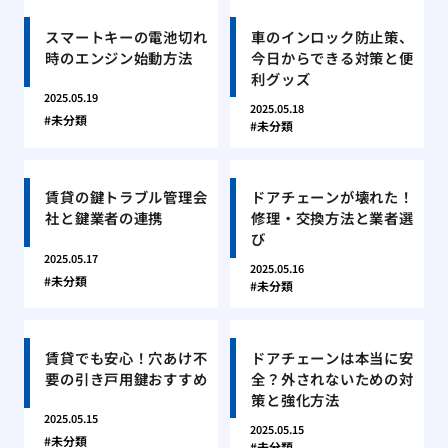
スマートキーの電池切れ
車のインロック防止策、
時のエンジン始動方法
今日からできる対策と便
利グッズ
2025.05.19
2025.05.18
未分類
未分類
賃貸の鍵トラブル管理会
ドアチェーンが壊れた！
社と鍵業者の連携
修理・交換方法と業者選
び
2025.05.17
2025.05.16
未分類
未分類
賃貸でも安心！穴あけ不
ドアチェーンは本当に安
要の引き戸用鍵おすすめ
全？外されないための対
策と強化方法
2025.05.15
2025.05.15
未分類
未分類