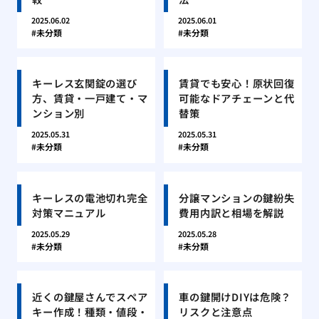
2025.06.02
2025.06.01
未分類
未分類
キーレス玄関錠の選び
賃貸でも安心！原状回復
方、賃貸・一戸建て・マ
可能なドアチェーンと代
ンション別
替策
2025.05.31
2025.05.31
未分類
未分類
キーレスの電池切れ完全
分譲マンションの鍵紛失
対策マニュアル
費用内訳と相場を解説
2025.05.29
2025.05.28
未分類
未分類
近くの鍵屋さんでスペア
車の鍵開けDIYは危険？
キー作成！種類・値段・
リスクと注意点