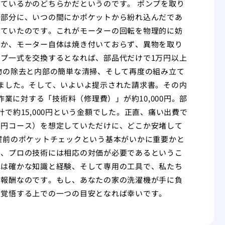
ているかのどちらかだというのです。 ポンプを取り
の部分に、いつの間にかポケットから紛れ込んだであ
っていたのです。これがモーターの回転を物理的に妨
いか、モーター自体は焼き付いておらず、異物を取り
プ一式を交換するとなれば、部品代だけで1万円以上
物の除去と内部の簡単な清掃、そして再度の組み立て
ました。そして、いよいよ提示された請求書。その内
作業に対する「技術料（修理費）」が約10,000円。部
で約15,000円という金額でした。正直、痛い出費で
万円コース）を想定していただけに、どこか安堵して
濯前のポケットチェックという基本がいかに重要かと
き、プロの技術には相応の対価が必要であるというこ
れは確かな知識と経験、そして専用の工具で、私たち
な報酬なのです。もし、あなたの家の洗濯機が手に負
を覚悟する上での一つの目安となれば幸いです。