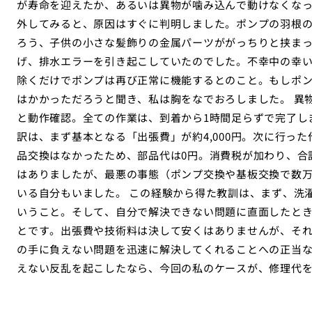
が寿命を迎えたか、あるいは異物が噛み込んで動けなくなっ
外してみると、原因はすぐに判明しました。ポンプの羽根
ろう、子供の小さな髪飾りの金属パーツががっちりと挟ま
げ、排水エラーを引き起こしていたのでした。不幸中の幸
除くだけでポンプは再び正常に機能するとのこと。もしポン
はかかっただろうと聞き、私は胸をなでおろしました。 異
と動作確認。全ての作業は、到着から1時間足らずで完了し
訳は、まず基本となる「出張費」が約4,000円。次に行った
品交換はなかったため、部品代は0円。消費税が加わり、合計
はありましたが、最悪の事態（ポンプ交換や基板交換で数
いる自分もいました。 この経験から得た教訓は、まず、洗
いうこと。そして、自分で解決できない問題に直面したと
とです。出張費や技術料は決して安くはありませんが、そ
の手に負えない問題を迅速に解決してくれることへの正当
えない反乱を起こしたなら、今回の私のケースが、修理代