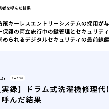
業者を呼んだ結果
防策
キーレスエントリーシステムの採用が
ー保護の両立
旅行中の鍵管理とセキュリテ
求められるデジタルセキュリティの最前線
.27
未分類
【実録】ドラム式洗濯機修理代
を呼んだ結果