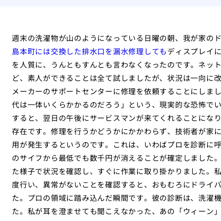
週末の洗濯物が山のようになっている日曜の朝、我が家の
島本町には交換した排水口を漏水修理しても
ディスプレイに
を人質に、うんともすんとも言わなくなったのです。ネッ
ど、素人ができることは全て試しましたが、状況は一向に
メーカーのサポートセンターに修理を依頼することにしま
代は一体いくらかかるのだろう」という、現実的な恐怖でい
すると、翌日の午後にサービスマンが来てくれることにな
存在です。修理を行うかどうかにかかわらず、技術者が家に来る
用が発生するというのです。これは、いわばプロを診断に
のサイフから最低でも数千円が消えることが確定しました。
た様子で状況を確認し、すぐに作業に取り掛かりました。
度行い、異常がないことを確認すると、おもむろにドライ
た。プロの領域に踏み込んだ瞬間です。彼の診断は、洗濯
た。私が耳を澄ませても聞こえなかった、あの「ウィーン