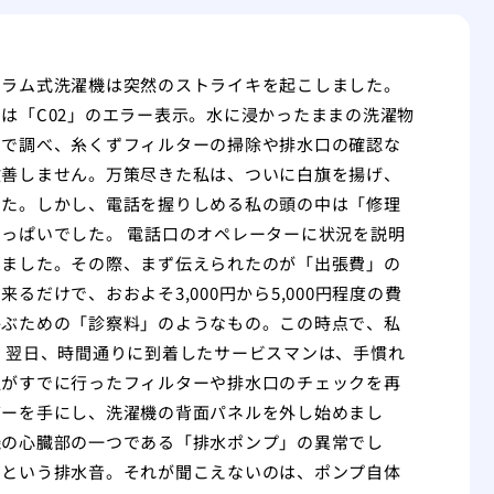
ドラム式洗濯機は突然のストライキを起こしました。
は「C02」のエラー表示。水に浸かったままの洗濯物
トで調べ、糸くずフィルターの掃除や排水口の確認な
改善しません。万策尽きた私は、ついに白旗を揚げ、
した。しかし、電話を握りしめる私の頭の中は「修理
っぱいでした。 電話口のオペレーターに状況を説明
りました。その際、まず伝えられたのが「出張費」の
だけで、おおよそ3,000円から5,000円程度の費
呼ぶための「診察料」のようなもの。この時点で、私
 翌日、時間通りに到着したサービスマンは、手慣れ
私がすでに行ったフィルターや排水口のチェックを再
バーを手にし、洗濯機の背面パネルを外し始めまし
機の心臓部の一つである「排水ポンプ」の異常でし
」という排水音。それが聞こえないのは、ポンプ自体