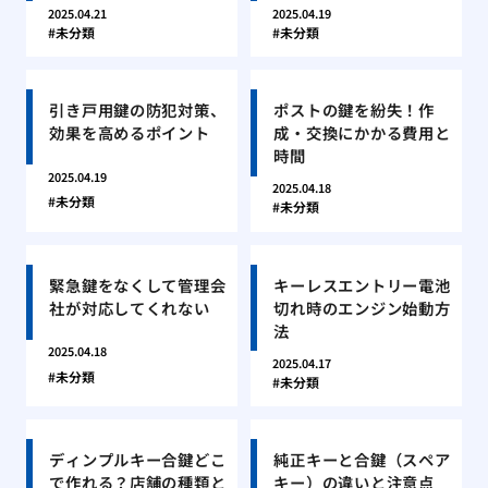
2025.04.21
2025.04.19
未分類
未分類
引き戸用鍵の防犯対策、
ポストの鍵を紛失！作
効果を高めるポイント
成・交換にかかる費用と
時間
2025.04.19
2025.04.18
未分類
未分類
緊急鍵をなくして管理会
キーレスエントリー電池
社が対応してくれない
切れ時のエンジン始動方
法
2025.04.18
2025.04.17
未分類
未分類
ディンプルキー合鍵どこ
純正キーと合鍵（スペア
で作れる？店舗の種類と
キー）の違いと注意点