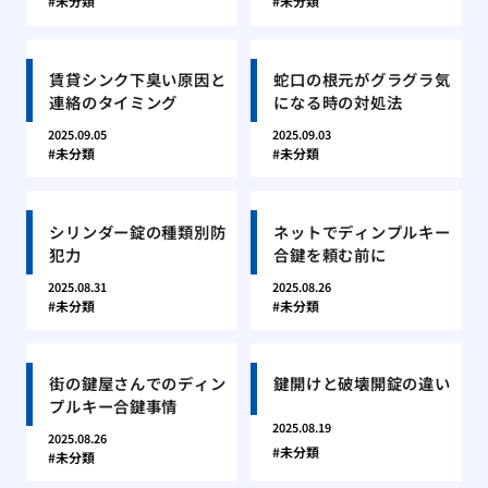
未分類
未分類
賃貸シンク下臭い原因と
蛇口の根元がグラグラ気
連絡のタイミング
になる時の対処法
2025.09.05
2025.09.03
未分類
未分類
シリンダー錠の種類別防
ネットでディンプルキー
犯力
合鍵を頼む前に
2025.08.31
2025.08.26
未分類
未分類
街の鍵屋さんでのディン
鍵開けと破壊開錠の違い
プルキー合鍵事情
2025.08.19
2025.08.26
未分類
未分類