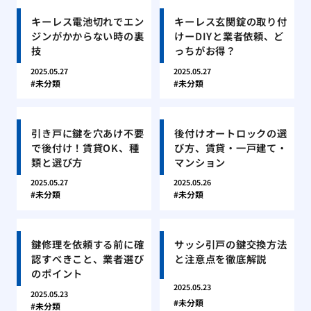
キーレス電池切れでエン
キーレス玄関錠の取り付
ジンがかからない時の裏
けーDIYと業者依頼、ど
技
っちがお得？
2025.05.27
2025.05.27
未分類
未分類
引き戸に鍵を穴あけ不要
後付けオートロックの選
で後付け！賃貸OK、種
び方、賃貸・一戸建て・
類と選び方
マンション
2025.05.27
2025.05.26
未分類
未分類
鍵修理を依頼する前に確
サッシ引戸の鍵交換方法
認すべきこと、業者選び
と注意点を徹底解説
のポイント
2025.05.23
2025.05.23
未分類
未分類