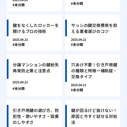
未分類
未分類
鍵をなくしたロッカーを
サッシの鍵交換費用を抑
開けるプロの技術
える業者選びのコツ
2025.04.23
2025.04.22
未分類
未分類
分譲マンションの鍵紛失
穴あけ不要！引き戸用鍵
再発防止策と注意点
の種類と特徴ー補助錠・
交換タイプ
2025.04.22
2025.04.21
未分類
未分類
引き戸用鍵の選び方、防
鍵が回るけど抜けない！
犯性・使いやすさ・設置
原因と今すぐ試せる対処
のしやすさ
法