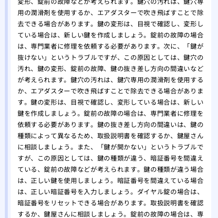
変形、錠前の故障などが考えられます。鍵穴の汚れは、鍵穴専
用の潤滑剤を使用するか、エアダスターで吹き飛ばすことで除
去できる場合があります。鍵の変形は、目視で確認し、変形し
ている場合は、新しい鍵を作成しましょう。錠前の故障の場合
は、専門業者に修理を依頼する必要があります。次に、「鍵が
抜けない」というトラブルですが、この原因としては、鍵穴の
汚れ、鍵の変形、錠前の故障、鍵の抜き差し方向の間違いなど
が考えられます。鍵穴の汚れは、鍵穴専用の潤滑剤を使用する
か、エアダスターで吹き飛ばすことで除去できる場合がありま
す。鍵の変形は、目視で確認し、変形している場合は、新しい
鍵を作成しましょう。錠前の故障の場合は、専門業者に修理を
依頼する必要があります。鍵の抜き差し方向の間違いは、鍵の
種類によって異なるため、取扱説明書を確認するか、鍵屋さん
に相談しましょう。また、「鍵が開かない」というトラブルで
すが、この原因としては、鍵の種類が違う、暗証番号を間違え
ている、錠前の故障などが考えられます。鍵の種類が違う場合
は、正しい鍵を使用しましょう。暗証番号を間違えている場合
は、正しい暗証番号を入力しましょう。ダイヤル錠の場合は、
暗証番号をリセットできる場合があります。取扱説明書を確認
するか、鍵屋さんに相談しましょう。錠前の故障の場合は、専