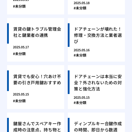
2025.05.18
未分類
未分類
賃貸の鍵トラブル管理会
ドアチェーンが壊れた！
社と鍵業者の連携
修理・交換方法と業者選
び
2025.05.17
2025.05.16
未分類
未分類
賃貸でも安心！穴あけ不
ドアチェーンは本当に安
要の引き戸用鍵おすすめ
全？外されないための対
策と強化方法
2025.05.15
2025.05.15
未分類
未分類
鍵屋さんでスペアキー作
ディンプルキー合鍵作成
成時の注意点、持ち物と
の時間、即日から数週