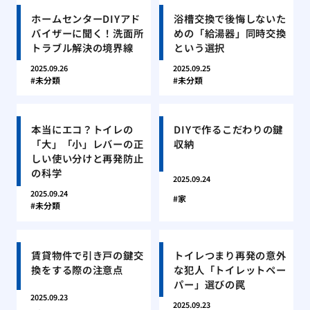
ホームセンターDIYアド
浴槽交換で後悔しないた
バイザーに聞く！洗面所
めの「給湯器」同時交換
トラブル解決の境界線
という選択
2025.09.26
2025.09.25
未分類
未分類
本当にエコ？トイレの
DIYで作るこだわりの鍵
「大」「小」レバーの正
収納
しい使い分けと再発防止
の科学
2025.09.24
2025.09.24
家
未分類
賃貸物件で引き戸の鍵交
トイレつまり再発の意外
換をする際の注意点
な犯人「トイレットペー
パー」選びの罠
2025.09.23
2025.09.23