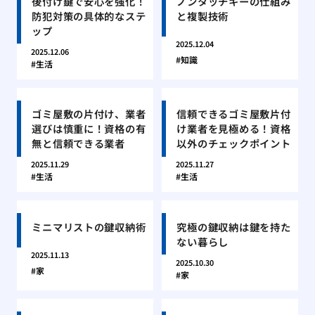
後付け鍵で安心を強化！
ノンタッチキーの仕組み
防犯対策の具体的なステ
と複製技術
ップ
2025.12.04
2025.12.06
知識
生活
ゴミ屋敷の片付け、業者
信頼できるゴミ屋敷片付
選びは慎重に！資格の有
け業者を見極める！資格
無と信頼できる業者
以外のチェックポイント
2025.11.29
2025.11.27
生活
生活
ミニマリストの鍵収納術
究極の鍵収納は鍵を持た
ない暮らし
2025.11.13
2025.10.30
家
家