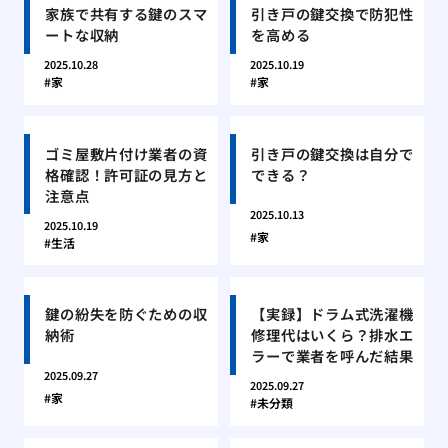
家族で共有する鍵のスマ
引き戸の鍵交換で防犯性
ートな収納
を高める
2025.10.28
2025.10.19
家
家
ゴミ屋敷片付け業者の資
引き戸の鍵交換は自分で
格確認！許可証の見方と
できる？
注意点
2025.10.13
2025.10.19
家
生活
鍵の紛失を防ぐための収
【実録】ドラム式洗濯機
納術
修理代はいくら？排水エ
ラーで業者を呼んだ結果
2025.09.27
2025.09.27
家
未分類