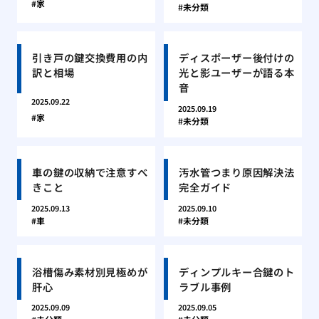
家
未分類
引き戸の鍵交換費用の内
ディスポーザー後付けの
訳と相場
光と影ユーザーが語る本
音
2025.09.22
2025.09.19
家
未分類
車の鍵の収納で注意すべ
汚水管つまり原因解決法
きこと
完全ガイド
2025.09.13
2025.09.10
車
未分類
浴槽傷み素材別見極めが
ディンプルキー合鍵のト
肝心
ラブル事例
2025.09.09
2025.09.05