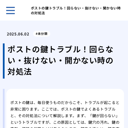
ポストの鍵トラブル！回らない・抜けない・開かない時
の対処法
鍵の
ント
2025.06.02
未分類
キー
採用
ポストの鍵トラブル！回らな
スマ
い・抜けない・開かない時の
ライ
旅行
対処法
対策
温泉
自動
タル
鍵を
ポストの鍵は、毎日使うものだからこそ、トラブルが起こると
非常に困ります。ここでは、ポストの鍵でよくあるトラブル
と、その対処法について解説します。まず、「鍵が回らない」
というトラブルですが、この原因としては、鍵穴の汚れ、鍵の