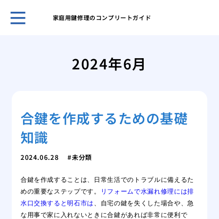
家庭用鍵修理のコンプリートガイド
鍵の
ント
2024年6月
キー
採用
スマ
ライ
合鍵を作成するための基礎
旅行
対策
知識
温泉
自動
2024.06.28
未分類
タル
鍵を
合鍵を作成することは、日常生活でのトラブルに備えるた
めの重要なステップです。
リフォームで水漏れ修理には排
水口交換すると明石市は
、自宅の鍵を失くした場合や、急
な用事で家に入れないときに合鍵があれば非常に便利で