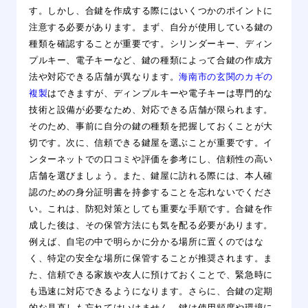
す。しかし、合鍵を作成する際にはいくつかのポイントに
注意する必要があります。まず、自分が使用している鍵の
種類を確認することが重要です。シリンダーキー、ディン
プルキー、電子キーなど、鍵の種類によって合鍵の作成方
法や対応できる店舗が異なります。
海南市の玄関のカギの
複製
は
できますが、ディンプルキーや電子キーは専門的な
技術と設備が必要なため、対応できる店舗が限られます。
そのため、事前に自分の鍵の種類を把握しておくことが大
切です。次に、信頼できる鍵屋を選ぶことが重要です。イ
ンターネットでの口コミや評価を参考にし、信頼性の高い
店舗を選びましょう。また、鍵屋に訪れる際には、本人確
認のための身分証明書を持参することを忘れないでくださ
い。これは、防犯対策としても重要な手順です。合鍵を作
成した後は、その保管方法にも気を配る必要があります。
例えば、自宅の中で明らかに分かる場所に置くのではな
く、特定の安全な場所に保管することが推奨されます。ま
た、信頼できる家族や友人に預けておくことで、緊急時に
も迅速に対応できるようになります。さらに、合鍵の定期
的な見直しも忘れてはいけません。鍵は使用頻度や環境に