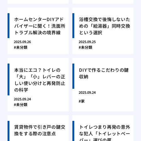
ホームセンターDIYアド
浴槽交換で後悔しないた
バイザーに聞く！洗面所
めの「給湯器」同時交換
トラブル解決の境界線
という選択
2025.09.26
2025.09.25
未分類
未分類
本当にエコ？トイレの
DIYで作るこだわりの鍵
「大」「小」レバーの正
収納
しい使い分けと再発防止
の科学
2025.09.24
2025.09.24
家
未分類
賃貸物件で引き戸の鍵交
トイレつまり再発の意外
換をする際の注意点
な犯人「トイレットペー
パー」選びの罠