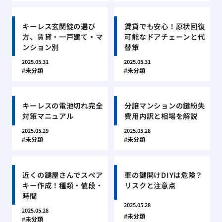
キーレス玄関錠の選び
賃貸でも安心！原状回復
方、賃貸・一戸建て・マ
可能なドアチェーンと代
ンション別
替策
2025.05.31
2025.05.31
未分類
未分類
キーレスの電池切れ完全
分譲マンションの鍵紛失
対策マニュアル
費用内訳と相場を解説
2025.05.29
2025.05.28
未分類
未分類
近くの鍵屋さんでスペア
車の鍵開けDIYは危険？
キー作成！種類・値段・
リスクと注意点
時間
2025.05.28
2025.05.28
未分類
未分類