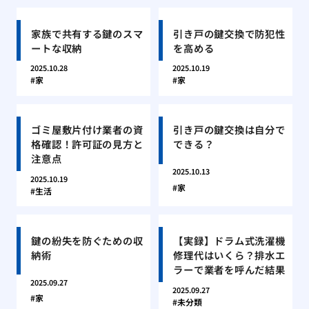
家族で共有する鍵のスマ
引き戸の鍵交換で防犯性
ートな収納
を高める
2025.10.28
2025.10.19
家
家
ゴミ屋敷片付け業者の資
引き戸の鍵交換は自分で
格確認！許可証の見方と
できる？
注意点
2025.10.13
2025.10.19
家
生活
鍵の紛失を防ぐための収
【実録】ドラム式洗濯機
納術
修理代はいくら？排水エ
ラーで業者を呼んだ結果
2025.09.27
2025.09.27
家
未分類