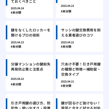
ておくべきこと
2025.04.23
2025.04.24
未分類
未分類
鍵をなくしたロッカーを
サッシの鍵交換費用を抑
開けるプロの技術
える業者選びのコツ
2025.04.23
2025.04.22
未分類
未分類
分譲マンションの鍵紛失
穴あけ不要！引き戸用鍵
再発防止策と注意点
の種類と特徴ー補助錠・
交換タイプ
2025.04.22
2025.04.21
未分類
未分類
引き戸用鍵の選び方、防
鍵が回るけど抜けない！
犯性・使いやすさ・設置
原因と今すぐ試せる対処