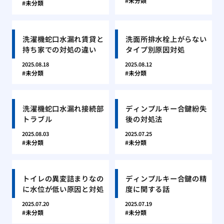
未分類
未分類
洗濯機蛇口水漏れ賃貸と
洗面所排水栓上がらない
持ち家での対処の違い
タイプ別原因対処
2025.08.18
2025.08.12
未分類
未分類
洗濯機蛇口水漏れ接続部
ディンプルキー合鍵紛失
トラブル
後の対処法
2025.08.03
2025.07.25
未分類
未分類
トイレの異変詰まりなの
ディンプルキー合鍵の精
に水位が低い原因と対処
度に関する話
2025.07.20
2025.07.19
未分類
未分類