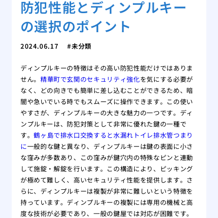
防犯性能とディンプルキー
の選択のポイント
2024.06.17
未分類
ディンプルキーの特徴はその高い防犯性能だけではありま
せん。
精華町で玄関のセキュリティ強化
を気にする必要が
なく、どの向きでも簡単に差し込むことができるため、暗
闇や急いでいる時でもスムーズに操作できます。この使い
やすさが、ディンプルキーの大きな魅力の一つです。ディ
ンプルキーは、防犯対策として非常に優れた鍵の一種で
す。
鶴ヶ島で排水口交換すると水漏れトイレ排水管つまり
に
一般的な鍵と異なり、ディンプルキーは鍵の表面に小さ
な窪みが多数あり、この窪みが鍵穴内の特殊なピンと連動
して施錠・解錠を行います。この構造により、ピッキング
が極めて難しく、高いセキュリティ性能を提供します。さ
らに、ディンプルキーは複製が非常に難しいという特徴を
持っています。ディンプルキーの複製には専用の機械と高
度な技術が必要であり、一般の鍵屋では対応が困難です。