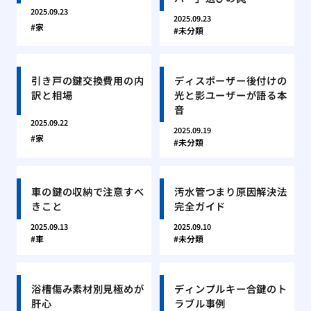
2025.09.23
2025.09.23
家
未分類
引き戸の鍵交換費用の内
ディスポーザー後付けの
訳と相場
光と影ユーザーが語る本
音
2025.09.22
2025.09.19
家
未分類
車の鍵の収納で注意すべ
汚水管つまり原因解決法
きこと
完全ガイド
2025.09.13
2025.09.10
車
未分類
浴槽傷み素材別見極めが
ディンプルキー合鍵のト
肝心
ラブル事例