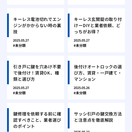
キーレス電池切れでエン
キーレス玄関錠の取り付
ジンがかからない時の裏
けーDIYと業者依頼、ど
技
っちがお得？
2025.05.27
2025.05.27
未分類
未分類
引き戸に鍵を穴あけ不要
後付けオートロックの選
で後付け！賃貸OK、種
び方、賃貸・一戸建て・
類と選び方
マンション
2025.05.27
2025.05.26
未分類
未分類
鍵修理を依頼する前に確
サッシ引戸の鍵交換方法
認すべきこと、業者選び
と注意点を徹底解説
のポイント
2025.05.23