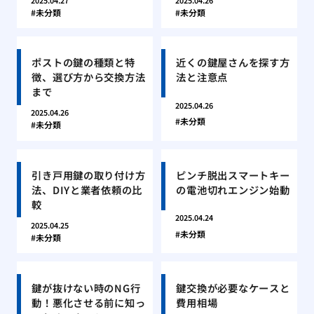
2025.04.27
2025.04.26
未分類
未分類
ポストの鍵の種類と特
近くの鍵屋さんを探す方
徴、選び方から交換方法
法と注意点
まで
2025.04.26
2025.04.26
未分類
未分類
引き戸用鍵の取り付け方
ピンチ脱出スマートキー
法、DIYと業者依頼の比
の電池切れエンジン始動
較
2025.04.24
2025.04.25
未分類
未分類
鍵が抜けない時のNG行
鍵交換が必要なケースと
動！悪化させる前に知っ
費用相場