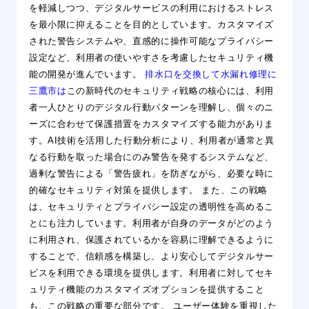
を軽減しつつ、デジタルサービスの利用におけるストレス
を最小限に抑えることを目的としています。カスタマイズ
された警告システムや、直感的に操作可能なプライバシー
設定など、利用者の使いやすさを考慮したセキュリティ機
能の開発が進んでいます。
排水口を交換して水漏れ修理に
三鷹市は
この新時代のセキュリティ戦略の核心には、利用
者一人ひとりのデジタル行動パターンを理解し、個々のニ
ーズに合わせて保護措置をカスタマイズする能力がありま
す。AI技術を活用した行動分析により、利用者が通常と異
なる行動を取った場合にのみ警告を発するシステムなど、
過剰な警告による「警告疲れ」を防ぎながら、必要な時に
的確なセキュリティ対策を提供します。 また、この戦略
は、セキュリティとプライバシー設定の透明性を高めるこ
とにも注力しています。利用者が自身のデータがどのよう
に利用され、保護されているかを容易に理解できるように
することで、信頼感を構築し、より安心してデジタルサー
ビスを利用できる環境を提供します。利用者に対してセキ
ュリティ機能のカスタマイズオプションを提供すること
も、この戦略の重要な部分です。 ユーザー体験を重視した