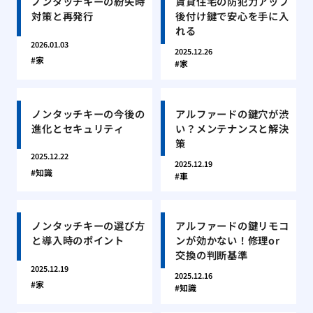
ノンタッチキーの紛失時
賃貸住宅の防犯力アップ
対策と再発行
後付け鍵で安心を手に入
れる
2026.01.03
2025.12.26
家
家
ノンタッチキーの今後の
アルファードの鍵穴が渋
進化とセキュリティ
い？メンテナンスと解決
策
2025.12.22
2025.12.19
知識
車
ノンタッチキーの選び方
アルファードの鍵リモコ
と導入時のポイント
ンが効かない！修理or
交換の判断基準
2025.12.19
2025.12.16
家
知識