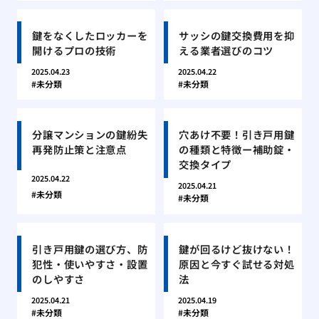
鍵をなくしたロッカーを
サッシの鍵交換費用を抑
開けるプロの技術
える業者選びのコツ
2025.04.23
2025.04.22
未分類
未分類
分譲マンションの鍵紛失
穴あけ不要！引き戸用鍵
再発防止策と注意点
の種類と特徴ー補助錠・
交換タイプ
2025.04.22
2025.04.21
未分類
未分類
引き戸用鍵の選び方、防
鍵が回るけど抜けない！
犯性・使いやすさ・設置
原因と今すぐ試せる対処
のしやすさ
法
2025.04.21
2025.04.19
未分類
未分類