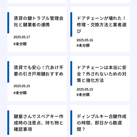
賃貸の鍵トラブル管理会
ドアチェーンが壊れた！
社と鍵業者の連携
修理・交換方法と業者選
び
2025.05.17
2025.05.16
未分類
未分類
賃貸でも安心！穴あけ不
ドアチェーンは本当に安
要の引き戸用鍵おすすめ
全？外されないための対
策と強化方法
2025.05.15
2025.05.15
未分類
未分類
鍵屋さんでスペアキー作
ディンプルキー合鍵作成
成時の注意点、持ち物と
の時間、即日から数週
確認事項
間？