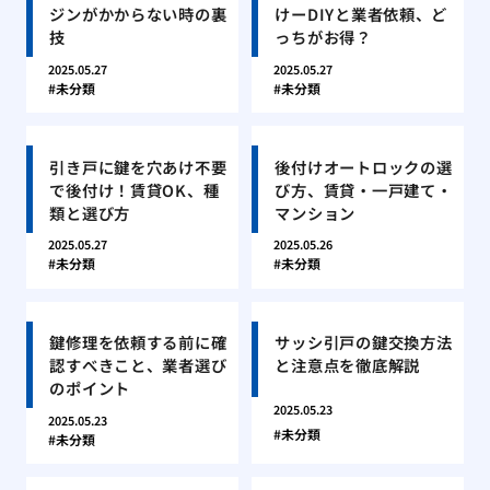
ジンがかからない時の裏
けーDIYと業者依頼、ど
技
っちがお得？
2025.05.27
2025.05.27
未分類
未分類
引き戸に鍵を穴あけ不要
後付けオートロックの選
で後付け！賃貸OK、種
び方、賃貸・一戸建て・
類と選び方
マンション
2025.05.27
2025.05.26
未分類
未分類
鍵修理を依頼する前に確
サッシ引戸の鍵交換方法
認すべきこと、業者選び
と注意点を徹底解説
のポイント
2025.05.23
2025.05.23
未分類
未分類