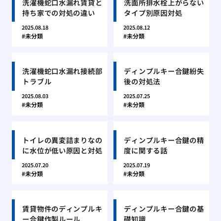
洗濯機蛇口水漏れ賃貸と
洗面所排水栓上がらない
持ち家での対処の違い
タイプ別原因対処
2025.08.18
2025.08.12
未分類
未分類
洗濯機蛇口水漏れ接続部
ディンプルキー合鍵紛失
トラブル
後の対処法
2025.08.03
2025.07.25
未分類
未分類
トイレの異変詰まりなの
ディンプルキー合鍵の精
に水位が低い原因と対処
度に関する話
2025.07.20
2025.07.19
未分類
未分類
賃貸物件のディンプルキ
ディンプルキー合鍵の基
ー合鍵作製ルール
礎知識