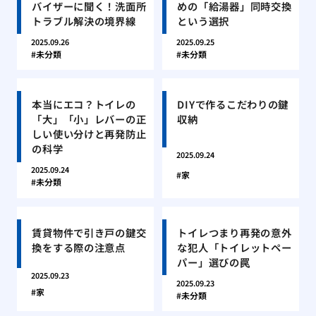
バイザーに聞く！洗面所
めの「給湯器」同時交換
トラブル解決の境界線
という選択
2025.09.26
2025.09.25
未分類
未分類
本当にエコ？トイレの
DIYで作るこだわりの鍵
「大」「小」レバーの正
収納
しい使い分けと再発防止
の科学
2025.09.24
2025.09.24
家
未分類
賃貸物件で引き戸の鍵交
トイレつまり再発の意外
換をする際の注意点
な犯人「トイレットペー
パー」選びの罠
2025.09.23
2025.09.23
家
未分類