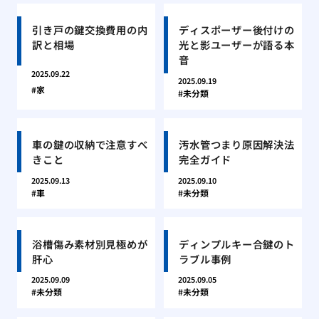
引き戸の鍵交換費用の内
ディスポーザー後付けの
訳と相場
光と影ユーザーが語る本
音
2025.09.22
2025.09.19
家
未分類
車の鍵の収納で注意すべ
汚水管つまり原因解決法
きこと
完全ガイド
2025.09.13
2025.09.10
車
未分類
浴槽傷み素材別見極めが
ディンプルキー合鍵のト
肝心
ラブル事例
2025.09.09
2025.09.05
未分類
未分類