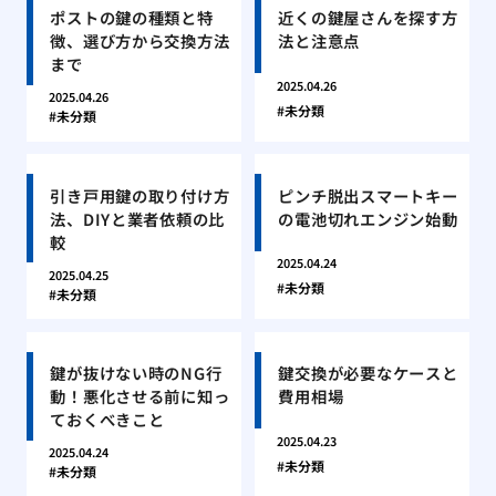
ポストの鍵の種類と特
近くの鍵屋さんを探す方
徴、選び方から交換方法
法と注意点
まで
2025.04.26
2025.04.26
未分類
未分類
引き戸用鍵の取り付け方
ピンチ脱出スマートキー
法、DIYと業者依頼の比
の電池切れエンジン始動
較
2025.04.24
2025.04.25
未分類
未分類
鍵が抜けない時のNG行
鍵交換が必要なケースと
動！悪化させる前に知っ
費用相場
ておくべきこと
2025.04.23
2025.04.24
未分類
未分類