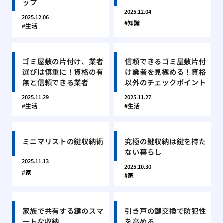
ップ
2025.12.04
2025.12.06
知識
生活
ゴミ屋敷の片付け、業者
信頼できるゴミ屋敷片付
選びは慎重に！資格の有
け業者を見極める！資格
無と信頼できる業者
以外のチェックポイント
2025.11.29
2025.11.27
生活
生活
ミニマリストの鍵収納術
究極の鍵収納は鍵を持た
ない暮らし
2025.11.13
2025.10.30
家
家
家族で共有する鍵のスマ
引き戸の鍵交換で防犯性
ートな収納
を高める