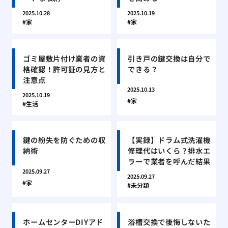
2025.10.28
2025.10.19
家
家
ゴミ屋敷片付け業者の資
引き戸の鍵交換は自分で
格確認！許可証の見方と
できる？
注意点
2025.10.13
2025.10.19
家
生活
鍵の紛失を防ぐための収
【実録】ドラム式洗濯機
納術
修理代はいくら？排水エ
ラーで業者を呼んだ結果
2025.09.27
2025.09.27
家
未分類
ホームセンターDIYアド
浴槽交換で後悔しないた