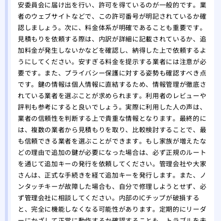
安委員会に届け出を行い、許可を得ているのが一般的です。業
者のウェブサイトなどで、この許可番号が明記されているか確
認しましょう。次に、料金体系が明確であることも重要です。
見積もりを依頼する際は、内訳が詳細に記載されているか、追
加料金が発生しないかなどを確認し、納得した上で依頼するよ
うにしてください。安すぎる料金を提示する業者には注意が必
要です。また、プライバシー保護に対する姿勢も確認すべき点
です。鍵の情報は個人情報に直結するため、情報管理が徹底さ
れている業者を選ぶことが求められます。利用者のレビューや
評判も参考にすると良いでしょう。実際に利用した人の声は、
業者の信頼性を判断する上で貴重な情報となります。最終的に
は、複数の業者から見積もりを取り、比較検討することで、最
も信頼できる業者を選ぶことができます。もし家族が増えたな
どの理由で追加の鍵が必要になった場合は、必ず正規のルート
を通じて追加キーの発行を依頼してください。管理会社や大家
さんは、正式な手続きを経て追加キーを発行します。また、ノ
ンタッチキーが故障した場合も、自分で修理しようとせず、必
ず管理会社に相談してください。内部のICチップが破損する
と、完全に機能しなくなる可能性があります。定期的にリーダ
ーにかざして正常に動作するか確認することも、トラブルを未