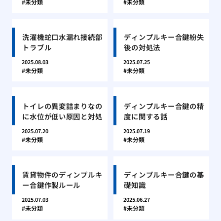
未分類
未分類
洗濯機蛇口水漏れ接続部
ディンプルキー合鍵紛失
トラブル
後の対処法
2025.08.03
2025.07.25
未分類
未分類
トイレの異変詰まりなの
ディンプルキー合鍵の精
に水位が低い原因と対処
度に関する話
2025.07.20
2025.07.19
未分類
未分類
賃貸物件のディンプルキ
ディンプルキー合鍵の基
ー合鍵作製ルール
礎知識
2025.07.03
2025.06.27
未分類
未分類