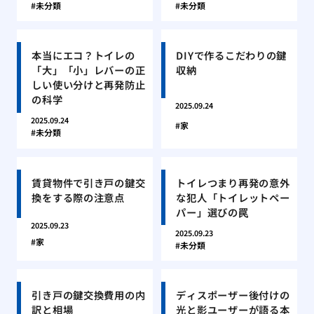
未分類
未分類
本当にエコ？トイレの
DIYで作るこだわりの鍵
「大」「小」レバーの正
収納
しい使い分けと再発防止
の科学
2025.09.24
2025.09.24
家
未分類
賃貸物件で引き戸の鍵交
トイレつまり再発の意外
換をする際の注意点
な犯人「トイレットペー
パー」選びの罠
2025.09.23
2025.09.23
家
未分類
引き戸の鍵交換費用の内
ディスポーザー後付けの
訳と相場
光と影ユーザーが語る本