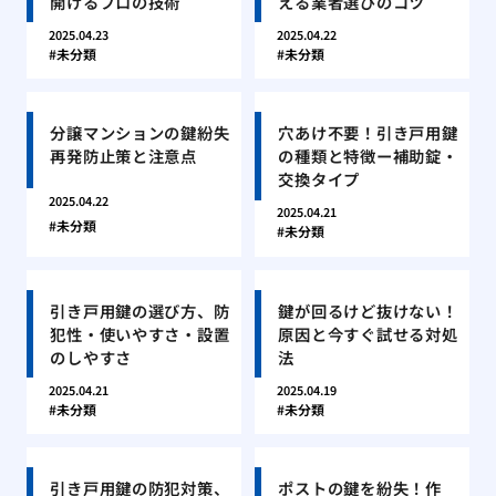
開けるプロの技術
える業者選びのコツ
2025.04.23
2025.04.22
未分類
未分類
分譲マンションの鍵紛失
穴あけ不要！引き戸用鍵
再発防止策と注意点
の種類と特徴ー補助錠・
交換タイプ
2025.04.22
2025.04.21
未分類
未分類
引き戸用鍵の選び方、防
鍵が回るけど抜けない！
犯性・使いやすさ・設置
原因と今すぐ試せる対処
のしやすさ
法
2025.04.21
2025.04.19
未分類
未分類
引き戸用鍵の防犯対策、
ポストの鍵を紛失！作