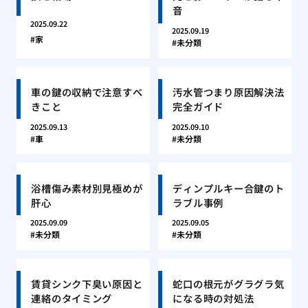
音
2025.09.22
2025.09.19
家
未分類
車の鍵の収納で注意すべ
汚水管つまり原因解決法
きこと
完全ガイド
2025.09.13
2025.09.10
車
未分類
浴槽傷み素材別見極めが
ディンプルキー合鍵のト
肝心
ラブル事例
2025.09.09
2025.09.05
未分類
未分類
賃貸シンク下臭い原因と
蛇口の根元がグラグラ気
連絡のタイミング
になる時の対処法