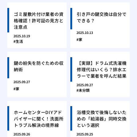
ゴミ屋敷片付け業者の資
引き戸の鍵交換は自分で
格確認！許可証の見方と
できる？
注意点
2025.10.13
2025.10.19
家
生活
鍵の紛失を防ぐための収
【実録】ドラム式洗濯機
納術
修理代はいくら？排水エ
ラーで業者を呼んだ結果
2025.09.27
2025.09.27
家
未分類
ホームセンターDIYアド
浴槽交換で後悔しないた
バイザーに聞く！洗面所
めの「給湯器」同時交換
トラブル解決の境界線
という選択
2025.09.26
2025.09.25