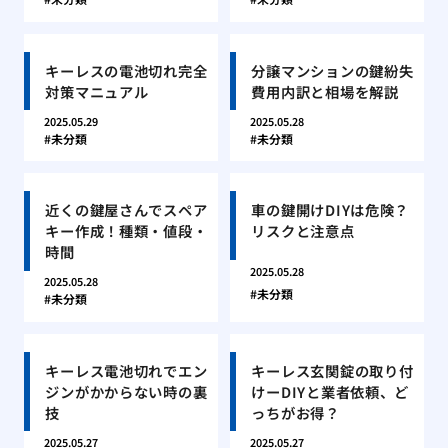
キーレスの電池切れ完全
分譲マンションの鍵紛失
対策マニュアル
費用内訳と相場を解説
2025.05.29
2025.05.28
未分類
未分類
近くの鍵屋さんでスペア
車の鍵開けDIYは危険？
キー作成！種類・値段・
リスクと注意点
時間
2025.05.28
2025.05.28
未分類
未分類
キーレス電池切れでエン
キーレス玄関錠の取り付
ジンがかからない時の裏
けーDIYと業者依頼、ど
技
っちがお得？
2025.05.27
2025.05.27