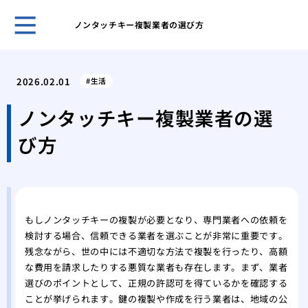
ノンタッチキー複製業者の選び方
鍵の
ント
2026.02.01
生活
キー
採用
ノンタッチキー複製業者の選
スマ
び方
ライ
旅行
対策
温泉
自動
もしノンタッチキーの複製が必要となり、専門業者への依頼を
タル
検討する場合、信頼できる業者を選ぶことが非常に重要です。
鍵を
残念ながら、世の中には不適切な方法で複製を行ったり、高額
な費用を請求したりする悪質な業者も存在します。まず、業者
選びのポイントとして、正規の許認可を得ているかを確認する
ことが挙げられます。鍵の複製や作成を行う業者は、地域の公