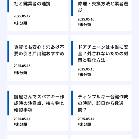
社と鍵業者の連携
修理・交換方法と業者選
び
2025.05.17
2025.05.16
未分類
未分類
賃貸でも安心！穴あけ不
ドアチェーンは本当に安
要の引き戸用鍵おすすめ
全？外されないための対
策と強化方法
2025.05.15
2025.05.15
未分類
未分類
鍵屋さんでスペアキー作
ディンプルキー合鍵作成
成時の注意点、持ち物と
の時間、即日から数週
確認事項
間？
2025.05.14
2025.05.14
未分類
未分類