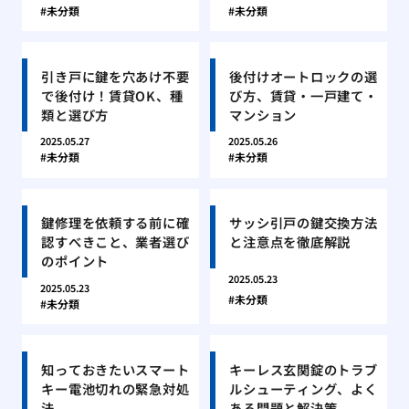
未分類
未分類
引き戸に鍵を穴あけ不要
後付けオートロックの選
で後付け！賃貸OK、種
び方、賃貸・一戸建て・
類と選び方
マンション
2025.05.27
2025.05.26
未分類
未分類
鍵修理を依頼する前に確
サッシ引戸の鍵交換方法
認すべきこと、業者選び
と注意点を徹底解説
のポイント
2025.05.23
2025.05.23
未分類
未分類
知っておきたいスマート
キーレス玄関錠のトラブ
キー電池切れの緊急対処
ルシューティング、よく
法
ある問題と解決策