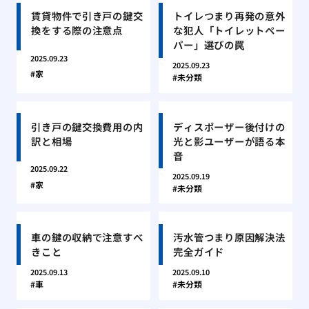
賃貸物件で引き戸の鍵交
トイレつまり再発の意外
換をする際の注意点
な犯人「トイレットペー
パー」選びの罠
2025.09.23
2025.09.23
家
未分類
引き戸の鍵交換費用の内
ディスポーザー後付けの
訳と相場
光と影ユーザーが語る本
音
2025.09.22
2025.09.19
家
未分類
車の鍵の収納で注意すべ
汚水管つまり原因解決法
きこと
完全ガイド
2025.09.13
2025.09.10
車
未分類