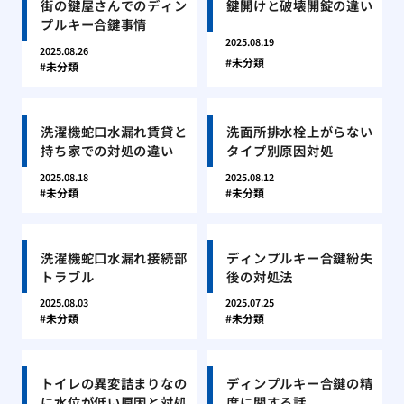
街の鍵屋さんでのディン
鍵開けと破壊開錠の違い
プルキー合鍵事情
2025.08.19
2025.08.26
未分類
未分類
洗濯機蛇口水漏れ賃貸と
洗面所排水栓上がらない
持ち家での対処の違い
タイプ別原因対処
2025.08.18
2025.08.12
未分類
未分類
洗濯機蛇口水漏れ接続部
ディンプルキー合鍵紛失
トラブル
後の対処法
2025.08.03
2025.07.25
未分類
未分類
トイレの異変詰まりなの
ディンプルキー合鍵の精
に水位が低い原因と対処
度に関する話