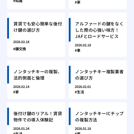
知識
家
賃貸でも安心簡単な後付
アルファードの鍵をなく
け鍵の選び方
した際の心強い味方！
JAFとロードサービス
2026.02.18
2026.02.18
鍵交換
車
ノンタッチキーの複製、
ノンタッチキー複製業者
法的側面と倫理
の選び方
2026.02.14
2026.02.01
家
生活
後付け鍵のリアル！賃貸
ノンタッチキーICチップ
物件での導入体験記
の複製方法
2026.01.24
2026.01.18
生活
家