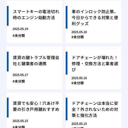
スマートキーの電池切れ
車のインロック防止策、
時のエンジン始動方法
今日からできる対策と便
利グッズ
2025.05.19
2025.05.18
未分類
未分類
賃貸の鍵トラブル管理会
ドアチェーンが壊れた！
社と鍵業者の連携
修理・交換方法と業者選
び
2025.05.17
2025.05.16
未分類
未分類
賃貸でも安心！穴あけ不
ドアチェーンは本当に安
要の引き戸用鍵おすすめ
全？外されないための対
策と強化方法
2025.05.15
2025.05.15
未分類