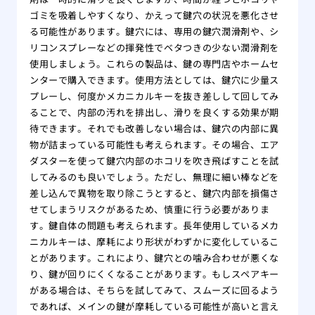
ゴミを吸着しやすくなり、かえって鍵穴の状況を悪化させ
る可能性があります。鍵穴には、専用の鍵穴潤滑剤や、シ
リコンスプレーなどの揮発性でベタつきの少ない潤滑剤を
使用しましょう。これらの製品は、鍵の専門店やホームセ
ンターで購入できます。使用方法としては、鍵穴に少量ス
プレーし、何度かメカニカルキーを抜き差しして回してみ
ることで、内部の汚れを排出し、滑りを良くする効果が期
待できます。それでも改善しない場合は、鍵穴の内部に異
物が詰まっている可能性も考えられます。その場合、エア
ダスターを使って鍵穴内部のホコリを吹き飛ばすことを試
してみるのも良いでしょう。ただし、無理に細い棒などを
差し込んで異物を取り除こうとすると、鍵穴内部を損傷さ
せてしまうリスクがあるため、慎重に行う必要がありま
す。鍵自体の問題も考えられます。長年使用しているメカ
ニカルキーは、摩耗により形状がわずかに変化しているこ
とがあります。これにより、鍵穴との噛み合わせが悪くな
り、鍵が回りにくくなることがあります。もしスペアキー
がある場合は、そちらを試してみて、スムーズに回るよう
であれば、メインの鍵が摩耗している可能性が高いと言え