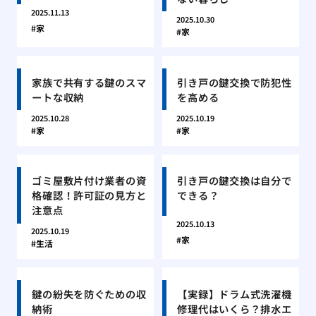
2025.11.13
2025.10.30
家
家
家族で共有する鍵のスマ
引き戸の鍵交換で防犯性
ートな収納
を高める
2025.10.28
2025.10.19
家
家
ゴミ屋敷片付け業者の資
引き戸の鍵交換は自分で
格確認！許可証の見方と
できる？
注意点
2025.10.13
2025.10.19
家
生活
鍵の紛失を防ぐための収
【実録】ドラム式洗濯機
納術
修理代はいくら？排水エ