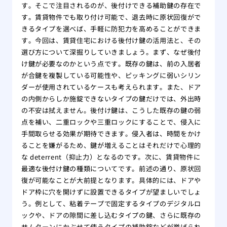
す。そこで注目されるのが、後付けできる補助鍵の存在で
す。賃貸物件でも取り付け可能で、退去時に原状回復がで
きるタイプを選べば、手軽に防犯力を高めることができま
す。今回は、賃貸住宅における後付け鍵の活用法と、その
選び方について深掘りしていきましょう。まず、なぜ後付
け鍵が必要なのかという点です。既存の鍵は、前の入居者
が合鍵を複製している可能性や、ピッキングに弱いシリン
ダーが使用されているケースも考えられます。また、ドア
の内側からしか施錠できないタイプの鍵だけでは、外出時
の不安は拭えません。後付け鍵は、こうした既存の鍵の弱
点を補い、二重ロックや三重ロックにすることで、侵入に
手間取らせる効果が期待できます。侵入者は、時間をかけ
ることを嫌がるため、鍵が増えることはそれだけで心理的
な deterrent（抑止力）となるのです。次に、賃貸物件に
最適な後付け鍵の種類についてです。前述の通り、原状回
復が可能なことが大前提となります。具体的には、ドアや
ドア枠に穴を開けずに設置できるタイプが望ましいでしょ
う。例として、粘着テープで固定するタイプのデジタルロ
ックや、ドアの隙間に差し込むタイプの鍵、さらに既存の
サムターンにかぶせて使うタイプの補助錠などが挙げられ