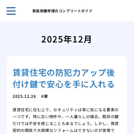
家庭用鍵修理のコンプリートガイド
鍵の
ント
2025年12月
キー
採用
スマ
ライ
賃貸住宅の防犯力アップ後
旅行
対策
付け鍵で安心を手に入れる
温泉
自動
2025.12.26
家
タル
鍵を
賃貸住宅に住む上で、セキュリティは常に気になる要素の
一つです。特に古い物件や、一人暮らしの場合、既存の鍵
だけでは不安を感じることもあるでしょう。しかし、賃貸
契約の関係で大規模なリフォームはできないのが実情で