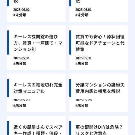
較
法
2025.06.02
2025.06.01
未分類
未分類
キーレス玄関錠の選び
賃貸でも安心！原状回復
方、賃貸・一戸建て・マ
可能なドアチェーンと代
ンション別
替策
2025.05.31
2025.05.31
未分類
未分類
キーレスの電池切れ完全
分譲マンションの鍵紛失
対策マニュアル
費用内訳と相場を解説
2025.05.29
2025.05.28
未分類
未分類
近くの鍵屋さんでスペア
車の鍵開けDIYは危険？
キー作成！種類・値段・
リスクと注意点