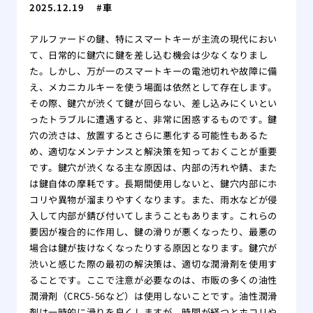
2025.12.19
車
アルファードの鍵、特にスマートキーが主流の現代におい
て、日常的に鍵穴に鍵を差し込む機会は少なくなりまし
た。しかし、万が一のスマートキーの電池切れや故障に備
え、メカニカルキーを使う場面は依然として存在します。
その際、鍵穴が渋くて鍵が回らない、差し込みにくいとい
ったトラブルに遭遇すると、非常に困惑するものです。鍵
穴の渋さは、放置するとさらに悪化する可能性もあるた
め、適切なメンテナンスと解決策を知っておくことが重要
です。鍵穴が渋くなる主な原因は、内部の汚れや錆、また
は鍵自体の摩耗です。長期間使用しないと、鍵穴内部にホ
コリや異物が溜まりやすくなります。また、雨水などが侵
入して内部が錆び付いてしまうこともあります。これらの
要因が複合的に作用し、鍵の滑りが悪くなったり、最悪の
場合は鍵が抜けなくなったりする原因となります。鍵穴が
渋いと感じた際の最初の解決策は、適切な潤滑剤を使用す
ることです。ここで注意が必要なのは、市販の多くの油性
潤滑剤（CRC5-56など）は使用しないことです。油性潤滑
剤は一時的に滑りを良くしますが、時間が経つとホコリや