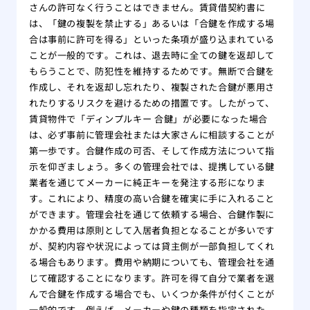
さんの許可なく行うことはできません。賃貸借契約書に
は、「鍵の複製を禁止する」あるいは「合鍵を作成する場
合は事前に許可を得る」といった条項が盛り込まれている
ことが一般的です。これは、退去時に全ての鍵を返却して
もらうことで、防犯性を維持するためです。無断で合鍵を
作成し、それを返却し忘れたり、複製された合鍵が悪用さ
れたりするリスクを避けるための措置です。したがって、
賃貸物件で「ディンプルキー 合鍵」が必要になった場合
は、必ず事前に管理会社または大家さんに相談することが
第一歩です。合鍵作成の可否、そして作成方法について指
示を仰ぎましょう。多くの管理会社では、提携している鍵
業者を通じてメーカーに純正キーを発注する形になりま
す。これにより、精度の高い合鍵を確実に手に入れること
ができます。管理会社を通じて依頼する場合、合鍵作製に
かかる費用は原則として入居者負担となることが多いです
が、契約内容や状況によっては貸主側が一部負担してくれ
る場合もあります。費用や納期についても、管理会社を通
じて確認することになります。許可を得て自分で業者を選
んで合鍵を作成する場合でも、いくつか条件が付くことが
一般的です。例えば、メーカーや鍵の種類を指定された