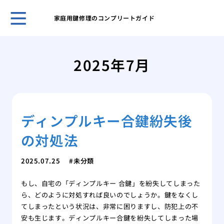
家庭用鍵修理のコンプリートガイド
鍵の
ント
2025年7月
キー
採用
スマ
ライ
ディンプルキー合鍵紛失後
旅行
対策
の対処法
温泉
自動
2025.07.25
未分類
タル
鍵を
もし、自宅の「ディンプルキー 合鍵」を紛失してしまった
ら、どのように対処すれば良いのでしょうか。鍵をなくし
てしまったという状況は、非常に困りますし、防犯上の不
安も生じます。ディンプルキー合鍵を紛失してしまった場