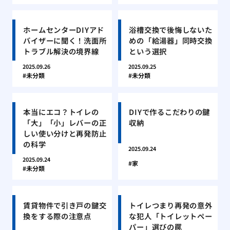
ホームセンターDIYアド
浴槽交換で後悔しないた
バイザーに聞く！洗面所
めの「給湯器」同時交換
トラブル解決の境界線
という選択
2025.09.26
2025.09.25
未分類
未分類
本当にエコ？トイレの
DIYで作るこだわりの鍵
「大」「小」レバーの正
収納
しい使い分けと再発防止
の科学
2025.09.24
2025.09.24
家
未分類
賃貸物件で引き戸の鍵交
トイレつまり再発の意外
換をする際の注意点
な犯人「トイレットペー
パー」選びの罠