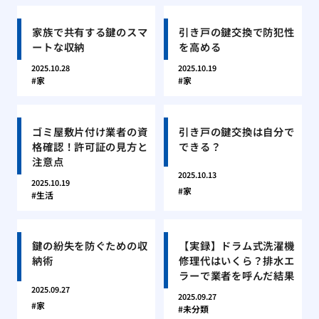
家族で共有する鍵のスマ
引き戸の鍵交換で防犯性
ートな収納
を高める
2025.10.28
2025.10.19
家
家
ゴミ屋敷片付け業者の資
引き戸の鍵交換は自分で
格確認！許可証の見方と
できる？
注意点
2025.10.13
2025.10.19
家
生活
鍵の紛失を防ぐための収
【実録】ドラム式洗濯機
納術
修理代はいくら？排水エ
ラーで業者を呼んだ結果
2025.09.27
2025.09.27
家
未分類