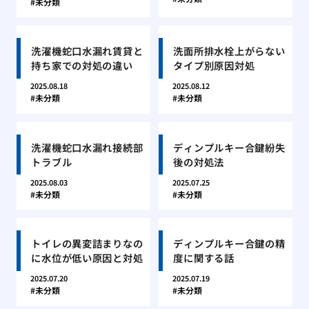
未分類
洗濯機蛇口水漏れ賃貸と
洗面所排水栓上がらない
持ち家での対処の違い
タイプ別原因対処
2025.08.18
2025.08.12
未分類
未分類
洗濯機蛇口水漏れ接続部
ディンプルキー合鍵紛失
トラブル
後の対処法
2025.08.03
2025.07.25
未分類
未分類
トイレの異変詰まりなの
ディンプルキー合鍵の精
に水位が低い原因と対処
度に関する話
2025.07.20
2025.07.19
未分類
未分類