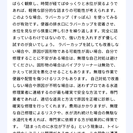
ばらく観察し、時間が経てばゆっくりと水位が戻るようで
あれば、軽微な部分的な詰まりの可能性が考えられます。
このような場合、ラバーカップ（すっぽん）を使ってみる
のが有効です。便器の排水口にラバーカップを密着させ、
水位を見ながら慎重に押し引きを繰り返します。完全に詰
まっているわけではないので、強い力を入れすぎず優しく
試すのが良いでしょう。 ラバーカップを試しても改善しな
い場合や、原因が固形物である可能性が高い場合、自分で
修理することに不安がある場合は、無理な自己対処は避け
てください。固形物の場合はパイプクリーナーは無効で、
かえって状況を悪化させることもあります。無理な作業で
便器や配管を傷つけるリスクもあります。 自己対処で改善
しない場合や原因が不明な場合は、迷わずプロである水道
修理業者に連絡するのが最も確実で安全な方法です。専門
業者であれば、適切な道具と方法で原因を正確に診断し、
確実な修理を行ってくれます。費用はかかりますが、無理
な自己修理によるリスクや、水が流れ続けた場合の無駄な
水道代を考えれば、専門家に依頼する方が結果的に得策で
す。 「詰まったのに水位が下がる」という現象は、トイレ