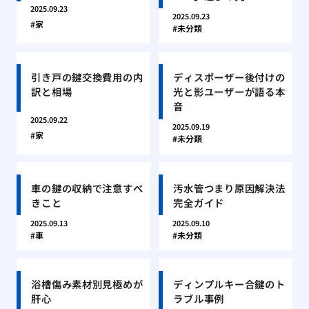
2025.09.23
2025.09.23
家
未分類
引き戸の鍵交換費用の内
ディスポーザー後付けの
訳と相場
光と影ユーザーが語る本
音
2025.09.22
2025.09.19
家
未分類
車の鍵の収納で注意すべ
汚水管つまり原因解決法
きこと
完全ガイド
2025.09.13
2025.09.10
車
未分類
浴槽傷み素材別見極めが
ディンプルキー合鍵のト
肝心
ラブル事例