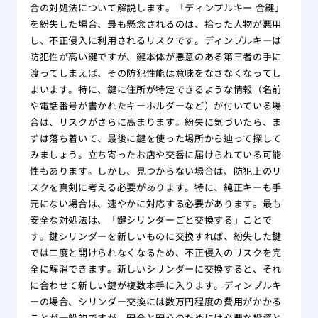
合の対処法について解説します。「ディンプルキー 合鍵」
を紛失した場合、最も懸念されるのは、拾った人物が悪用
し、不正侵入に利用されるリスクです。ディンプルキーは
防犯性が高い鍵ですが、鍵本体が悪意のある第三者の手に
渡ってしまえば、その防犯性能は意味をなさなくなってし
まいます。特に、鍵に住所が特定できるような情報（名前
や電話番号が書かれたキーホルダーなど）が付いている場
合は、リスクがさらに高まります。紛失に気づいたら、ま
ずは落ち着いて、最後に鍵を使った場所から辿って探して
みましょう。立ち寄ったお店や交番に届けられている可能
性もあります。しかし、見つからない場合は、防犯上のリ
スクを真剣に考える必要があります。特に、純正キーも手
元にない場合は、速やかに対応する必要があります。最も
安全な対処法は、「鍵シリンダーごと交換する」ことで
す。鍵シリンダーを新しいものに交換すれば、紛失した鍵
では二度と開けられなくなるため、不正侵入のリスクを完
全に解消できます。新しいシリンダーに交換すると、それ
に合わせて新しい鍵が複数本手に入ります。ディンプルキ
ーの場合、シリンダー交換には数万円程度の費用がかかる
ことが一般的ですが、安全と安心のためには必要な投資と