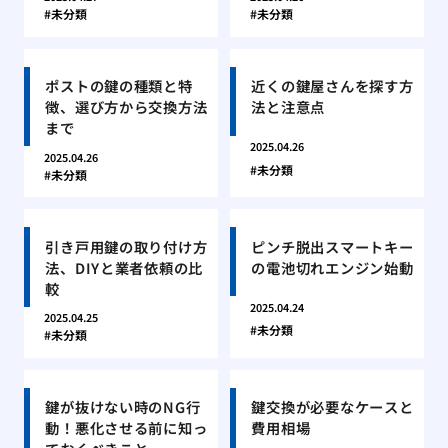
未分類
未分類
ポストの鍵の種類と特
近くの鍵屋さんを探す方
徴、選び方から交換方法
法と注意点
まで
2025.04.26
2025.04.26
未分類
未分類
引き戸用鍵の取り付け方
ピンチ脱出スマートキー
法、DIYと業者依頼の比
の電池切れエンジン始動
較
2025.04.24
2025.04.25
未分類
未分類
鍵が抜けない時のNG行
鍵交換が必要なケースと
動！悪化させる前に知っ
費用相場