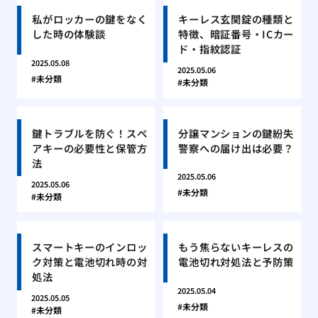
私がロッカーの鍵をなく
キーレス玄関錠の種類と
した時の体験談
特徴、暗証番号・ICカー
ド・指紋認証
2025.05.08
2025.05.06
未分類
未分類
鍵トラブルを防ぐ！スペ
分譲マンションの鍵紛失
アキーの必要性と保管方
警察への届け出は必要？
法
2025.05.06
2025.05.06
未分類
未分類
スマートキーのインロッ
もう焦らないキーレスの
ク対策と電池切れ時の対
電池切れ対処法と予防策
処法
2025.05.04
2025.05.05
未分類
未分類