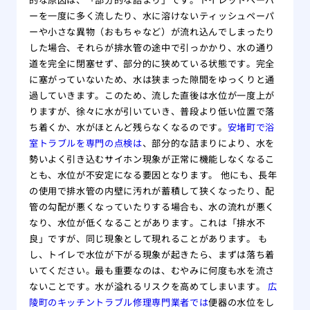
ーを一度に多く流したり、水に溶けないティッシュペーパ
ーや小さな異物（おもちゃなど）が流れ込んでしまったり
した場合、それらが排水管の途中で引っかかり、水の通り
道を完全に閉塞せず、部分的に狭めている状態です。完全
に塞がっていないため、水は狭まった隙間をゆっくりと通
過していきます。このため、流した直後は水位が一度上が
りますが、徐々に水が引いていき、普段より低い位置で落
ち着くか、水がほとんど残らなくなるのです。
安堵町で浴
室トラブルを専門の点検は
、部分的な詰まりにより、水を
勢いよく引き込むサイホン現象が正常に機能しなくなるこ
とも、水位が不安定になる要因となります。 他にも、長年
の使用で排水管の内壁に汚れが蓄積して狭くなったり、配
管の勾配が悪くなっていたりする場合も、水の流れが悪く
なり、水位が低くなることがあります。これは「排水不
良」ですが、同じ現象として現れることがあります。 も
し、トイレで水位が下がる現象が起きたら、まずは落ち着
いてください。最も重要なのは、むやみに何度も水を流さ
ないことです。水が溢れるリスクを高めてしまいます。
広
陵町のキッチントラブル修理専門業者では
便器の水位をし