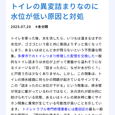
トイレの異変詰まりなのに
水位が低い原因と対処
2025.07.20
未分類
トイレを使った後、水を流したら、いつもは溜まるはずの
水位が、ゴゴゴという音と共に普段よりずっと低くなって
しまう、あるいはほとんど水が残らないという不思議な現
象。
多摩市でのトイレつまり修理した配管を交換した
一般
的なトイレ詰まりは水位が上がって便器から溢れそうにな
るイメージなので、「詰まったのに、なぜか水が引く？」
と戸惑う方は少なくありません。しかし、この現象は、ト
イレの排水経路に何らかの問題が起きているサインです。
この「詰まったのに水位が下がる」という現象は、排水管
が完全に塞がっているわけではなく、水の流れが部分的に
妨げられている状態、あるいはトイレの排水時に働くサイ
ホン現象に異常が生じている可能性が高いことを示してい
ます。
トイレトラブル専門修理業者には墨田区の
最も一般
的な原因は、「部分的な詰まり」です。トイレットペーパ