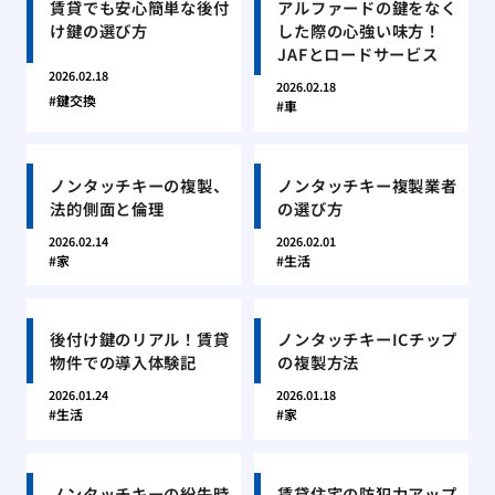
賃貸でも安心簡単な後付
アルファードの鍵をなく
け鍵の選び方
した際の心強い味方！
JAFとロードサービス
2026.02.18
2026.02.18
鍵交換
車
ノンタッチキーの複製、
ノンタッチキー複製業者
法的側面と倫理
の選び方
2026.02.14
2026.02.01
家
生活
後付け鍵のリアル！賃貸
ノンタッチキーICチップ
物件での導入体験記
の複製方法
2026.01.24
2026.01.18
生活
家
ノンタッチキーの紛失時
賃貸住宅の防犯力アップ