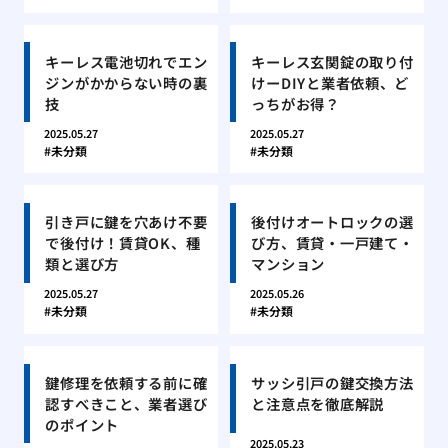
キーレス電池切れでエン
キーレス玄関錠の取り付
ジンがかからない時の裏
けーDIYと業者依頼、ど
技
っちがお得？
2025.05.27
2025.05.27
未分類
未分類
引き戸に鍵を穴あけ不要
後付けオートロックの選
で後付け！賃貸OK、種
び方、賃貸・一戸建て・
類と選び方
マンション
2025.05.27
2025.05.26
未分類
未分類
鍵修理を依頼する前に確
サッシ引戸の鍵交換方法
認すべきこと、業者選び
と注意点を徹底解説
のポイント
2025.05.23