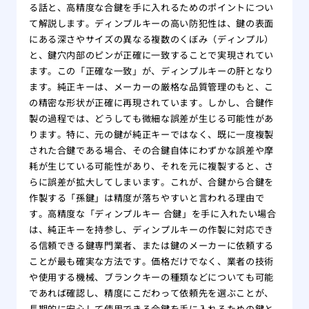
る話と、高精度な合鍵を手に入れるためのポイントについ
て解説します。ディンプルキーの高い防犯性は、鍵の表面
にある深さやサイズの異なる複数のくぼみ（ディンプル）
と、鍵穴内部のピンが正確に一致することで実現されてい
ます。この「正確な一致」が、ディンプルキーの肝となり
ます。純正キーは、メーカーの厳格な品質管理のもと、こ
の精密な形状が正確に再現されています。しかし、合鍵作
製の過程では、どうしても微細な誤差が生じる可能性があ
ります。特に、元の鍵が純正キーではなく、既に一度複製
された合鍵である場合、その合鍵自体にわずかな誤差や摩
耗が生じている可能性があり、それを元に複製すると、さ
らに誤差が拡大してしまいます。これが、合鍵から合鍵を
作製する「孫鍵」は精度が落ちやすいと言われる理由で
す。高精度な「ディンプルキー 合鍵」を手に入れたい場合
は、純正キーを持参し、ディンプルキーの作製に対応でき
る信頼できる鍵専門業者、または鍵のメーカーに依頼する
ことが最も確実な方法です。価格だけでなく、業者の技術
や使用する機械、ブランクキーの種類などについても可能
であれば確認し、精度にこだわって依頼先を選ぶことが、
長期的に安心して使用できる合鍵を手に入れるための鍵と