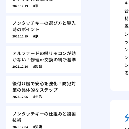
キ
車
2025.12.19
合
特
ノンタッチキーの選び方と導入
異
時のポイント
シ
家
2025.12.19
ッ
ン
アルファードの鍵リモコンが効
ン
かない！修理or交換の判断基準
シ
知識
2025.12.16
る
後付け鍵で安心を強化！防犯対
策の具体的なステップ
生活
2025.12.06
ノンタッチキーの仕組みと複製
技術
知識
2025.12.04