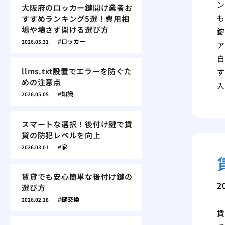
ン
大阪府のロッカー鍵開け業者お
も
すすめランキング5選！費用相
場や壊さず開ける選び方
錠
ロッカー
2026.05.31
ア
自
llms.txt設置でエラーを防ぐた
す
めの注意点
入
知識
2026.05.05
スマートな選択！後付け鍵で賃
貸の防犯レベルを向上
家
2026.03.01
賃貸でも安心簡単な後付け鍵の
2
選び方
鍵交換
2026.02.18
賃