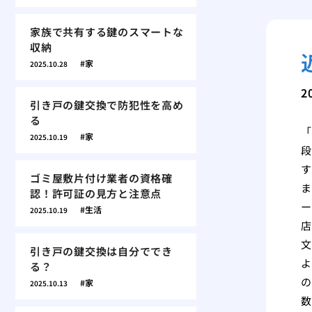
家族で共有する鍵のスマートな
収納
家
2025.10.28
2
引き戸の鍵交換で防犯性を高め
る
「
家
2025.10.19
段
す
ゴミ屋敷片付け業者の資格確
ま
認！許可証の見方と注意点
ー
生活
2025.10.19
店
文
引き戸の鍵交換は自分ででき
よ
る？
の
家
2025.10.13
数