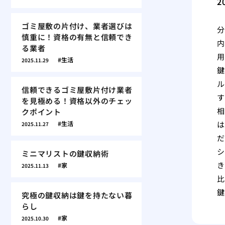
2
ゴミ屋敷の片付け、業者選びは
分
慎重に！資格の有無と信頼でき
内
る業者
用
生活
2025.11.29
鍵
ル
信頼できるゴミ屋敷片付け業者
す
を見極める！資格以外のチェッ
相
クポイント
生活
は
2025.11.27
だ
シ
ミニマリストの鍵収納術
き
家
2025.11.13
比
鍵
究極の鍵収納は鍵を持たない暮
らし
家
2025.10.30