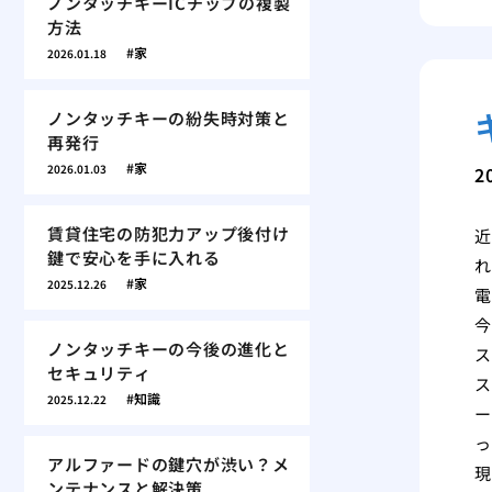
ノンタッチキーICチップの複製
方法
家
2026.01.18
ノンタッチキーの紛失時対策と
再発行
家
2026.01.03
2
賃貸住宅の防犯力アップ後付け
近
鍵で安心を手に入れる
れ
家
2025.12.26
電
今
ノンタッチキーの今後の進化と
ス
セキュリティ
ス
知識
2025.12.22
ー
っ
アルファードの鍵穴が渋い？メ
現
ンテナンスと解決策