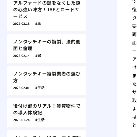
で
アルファードの鍵をなくした際
の心強い味方！JAFとロードサ
復
ービス
タ
車
2026.02.18
要
両
ノンタッチキーの複製、法的側
面
面と倫理
ー
家
2026.02.14
ア
け
ノンタッチキー複製業者の選び
ま
方
た
生活
2026.02.01
サ
取
後付け鍵のリアル！賃貸物件で
よ
の導入体験記
は
生活
2026.01.24
と