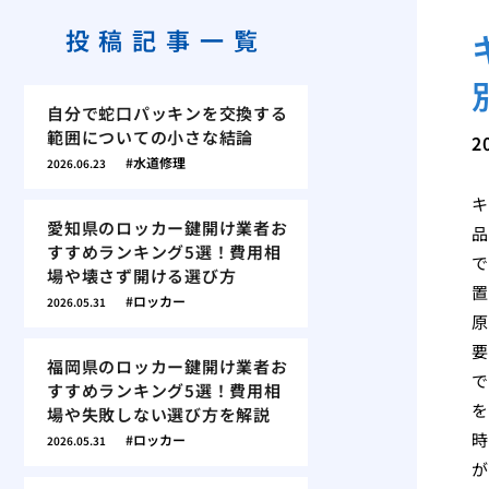
投稿記事一覧
自分で蛇口パッキンを交換する
範囲についての小さな結論
2
水道修理
2026.06.23
キ
愛知県のロッカー鍵開け業者お
品
すすめランキング5選！費用相
で
場や壊さず開ける選び方
置
ロッカー
2026.05.31
原
要
福岡県のロッカー鍵開け業者お
で
すすめランキング5選！費用相
を
場や失敗しない選び方を解説
時
ロッカー
2026.05.31
が