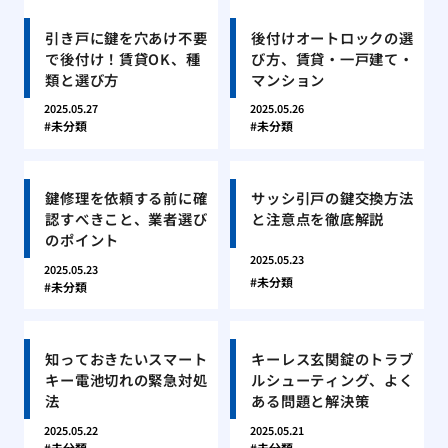
引き戸に鍵を穴あけ不要
後付けオートロックの選
で後付け！賃貸OK、種
び方、賃貸・一戸建て・
類と選び方
マンション
2025.05.27
2025.05.26
未分類
未分類
鍵修理を依頼する前に確
サッシ引戸の鍵交換方法
認すべきこと、業者選び
と注意点を徹底解説
のポイント
2025.05.23
2025.05.23
未分類
未分類
知っておきたいスマート
キーレス玄関錠のトラブ
キー電池切れの緊急対処
ルシューティング、よく
法
ある問題と解決策
2025.05.22
2025.05.21
未分類
未分類