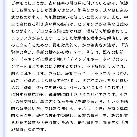
ご存知でしょうか。古い住宅の引き戸に付いている鍵は、施錠
しても扉を少ししか固定できない、簡易なラッチ式やねじ込み
式のものが多く、防犯性は無いに等しいと言えます。また、中
央で合わさる引き違い戸の錠前は、ピッキングが容易な旧式の
ものが多く、プロの空き巣にかかれば、短時間で解錠されてし
まうリスクがあります。こうした脆弱性を根本から解決し、家
の安全を守るための、最も効果的で、かつ確実な方法が、「防
犯性の高い、最新の鍵への交換」です。例えば、既存の錠前
を、ピッキングに極めて強い「ディンプルキー」タイプのシリ
ンダーを備えたものに交換するだけで、不正解錠のリスクは、
劇的に減少します。さらに、施錠すると、デッドボルト（かん
ぬき）が鎌のような形状で飛び出し、ドア枠にがっちりと食い
込む「鎌錠」タイプを選べば、バールなどによる「こじ開け」
に対する抵抗力も、飛躍的に向上させることができます。引き
戸の鍵交換は、単に古くなった部品を取り替える、という修繕
的な意味合いだけではありません。それは、引き戸が持つ構造
的な弱点を、現代の技術で克服し、家族の暮らしを、巧妙化す
る犯罪の脅威から守り抜くための、最も賢明で、効果的な「防
犯投資」なのです。