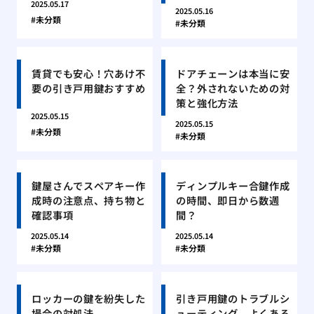
2025.05.17
2025.05.16
未分類
未分類
賃貸でも安心！穴あけ不
ドアチェーンは本当に安
要の引き戸用鍵おすすめ
全？外されないための対
策と強化方法
2025.05.15
2025.05.15
未分類
未分類
鍵屋さんでスペアキー作
ディンプルキー合鍵作成
成時の注意点、持ち物と
の時間、即日から数週
確認事項
間？
2025.05.14
2025.05.14
未分類
未分類
ロッカーの鍵を紛失した
引き戸用鍵のトラブルシ
場合の対処法
ューティング、よくある