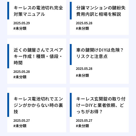
キーレスの電池切れ完全
分譲マンションの鍵紛失
対策マニュアル
費用内訳と相場を解説
2025.05.29
2025.05.28
未分類
未分類
近くの鍵屋さんでスペア
車の鍵開けDIYは危険？
キー作成！種類・値段・
リスクと注意点
時間
2025.05.28
2025.05.28
未分類
未分類
キーレス電池切れでエン
キーレス玄関錠の取り付
ジンがかからない時の裏
けーDIYと業者依頼、ど
技
っちがお得？
2025.05.27
2025.05.27
未分類
未分類