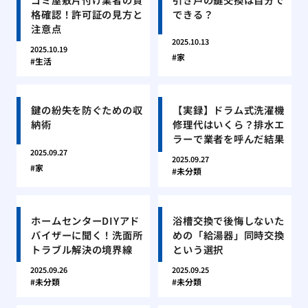
格確認！許可証の見方と
できる？
注意点
2025.10.13
2025.10.19
家
生活
鍵の紛失を防ぐための収
【実録】ドラム式洗濯機
納術
修理代はいくら？排水エ
ラーで業者を呼んだ結果
2025.09.27
2025.09.27
家
未分類
ホームセンターDIYアド
浴槽交換で後悔しないた
バイザーに聞く！洗面所
めの「給湯器」同時交換
トラブル解決の境界線
という選択
2025.09.26
2025.09.25
未分類
未分類