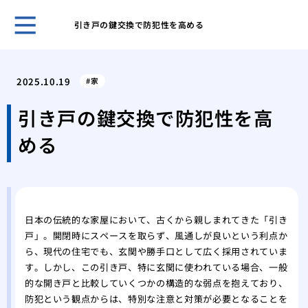
引き戸の鍵交換で防犯性を高める
鍵の
ント
2025.10.19
家
キー
採用
引き戸の鍵交換で防犯性を高
スマ
める
ライ
旅行
対策
温泉
自動
日本の伝統的な家屋において、古くから親しまれてきた「引き
タル
戸」。開閉時にスペースを取らず、風通しが良いという利点か
鍵を
ら、現代の住宅でも、玄関や勝手口として広く採用されていま
す。しかし、この引き戸、特に玄関に使われている場合、一般
的な開き戸と比較していくつかの構造的な弱点を抱えており、
防犯という観点からは、特別な注意と対策が必要となることを