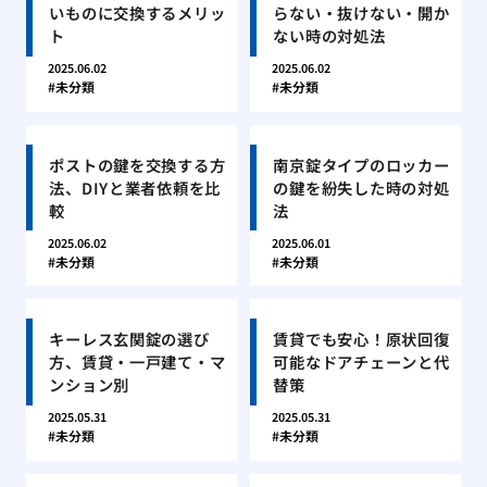
いものに交換するメリッ
らない・抜けない・開か
ト
ない時の対処法
2025.06.02
2025.06.02
未分類
未分類
ポストの鍵を交換する方
南京錠タイプのロッカー
法、DIYと業者依頼を比
の鍵を紛失した時の対処
較
法
2025.06.02
2025.06.01
未分類
未分類
キーレス玄関錠の選び
賃貸でも安心！原状回復
方、賃貸・一戸建て・マ
可能なドアチェーンと代
ンション別
替策
2025.05.31
2025.05.31
未分類
未分類