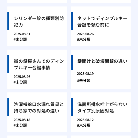
シリンダー錠の種類別防
ネットでディンプルキー
犯力
合鍵を頼む前に
2025.08.31
2025.08.26
未分類
未分類
街の鍵屋さんでのディン
鍵開けと破壊開錠の違い
プルキー合鍵事情
2025.08.19
2025.08.26
未分類
未分類
洗濯機蛇口水漏れ賃貸と
洗面所排水栓上がらない
持ち家での対処の違い
タイプ別原因対処
2025.08.18
2025.08.12
未分類
未分類