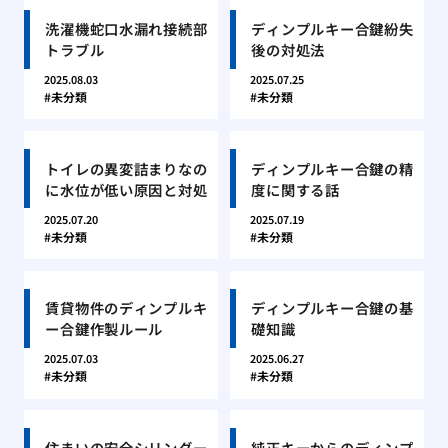
洗濯機蛇口水漏れ接続部
ディンプルキー合鍵紛失
トラブル
後の対処法
2025.08.03
2025.07.25
未分類
未分類
トイレの異変詰まりなの
ディンプルキー合鍵の精
に水位が低い原因と対処
度に関する話
2025.07.20
2025.07.19
未分類
未分類
賃貸物件のディンプルキ
ディンプルキー合鍵の基
ー合鍵作製ルール
礎知識
2025.07.03
2025.06.27
未分類
未分類
住まいの安全シリンダー
純正キーからのディンプ