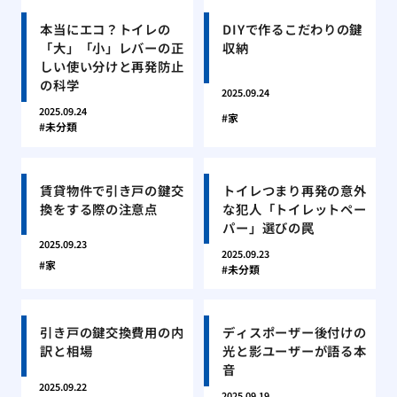
本当にエコ？トイレの
DIYで作るこだわりの鍵
「大」「小」レバーの正
収納
しい使い分けと再発防止
の科学
2025.09.24
2025.09.24
家
未分類
賃貸物件で引き戸の鍵交
トイレつまり再発の意外
換をする際の注意点
な犯人「トイレットペー
パー」選びの罠
2025.09.23
2025.09.23
家
未分類
引き戸の鍵交換費用の内
ディスポーザー後付けの
訳と相場
光と影ユーザーが語る本
音
2025.09.22
2025.09.19