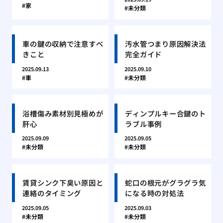
家
未分類
車の鍵の収納で注意すべ
汚水管つまり原因解決法
きこと
完全ガイド
2025.09.13
2025.09.10
車
未分類
浴槽傷み素材別見極めが
ディンプルキー合鍵のト
肝心
ラブル事例
2025.09.09
2025.09.05
未分類
未分類
賃貸シンク下臭い原因と
蛇口の根元がグラグラ気
連絡のタイミング
になる時の対処法
2025.09.05
2025.09.03
未分類
未分類