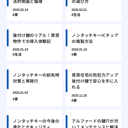
法的側面と倫理
の選び方
2026.02.14
2026.02.01
家
生活
後付け鍵のリアル！賃貸
ノンタッチキーICチップ
物件での導入体験記
の複製方法
2026.01.24
2026.01.18
生活
家
ノンタッチキーの紛失時
賃貸住宅の防犯力アップ
対策と再発行
後付け鍵で安心を手に入
れる
2026.01.03
2025.12.26
家
家
ノンタッチキーの今後の
アルファードの鍵穴が渋
進化とセキュリティ
い？メンテナンスと解決