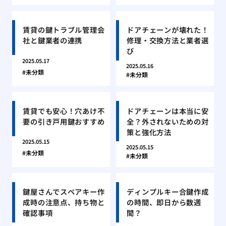
賃貸の鍵トラブル管理会
ドアチェーンが壊れた！
社と鍵業者の連携
修理・交換方法と業者選
び
2025.05.17
2025.05.16
未分類
未分類
賃貸でも安心！穴あけ不
ドアチェーンは本当に安
要の引き戸用鍵おすすめ
全？外されないための対
策と強化方法
2025.05.15
2025.05.15
未分類
未分類
鍵屋さんでスペアキー作
ディンプルキー合鍵作成
成時の注意点、持ち物と
の時間、即日から数週
確認事項
間？