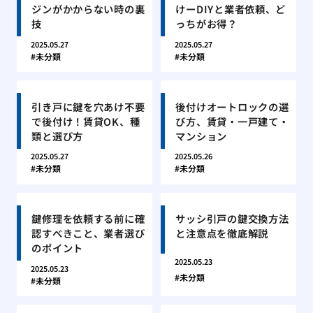
ジンがかからない時の裏
けーDIYと業者依頼、ど
技
っちがお得？
2025.05.27
2025.05.27
未分類
未分類
引き戸に鍵を穴あけ不要
後付けオートロックの選
で後付け！賃貸OK、種
び方、賃貸・一戸建て・
類と選び方
マンション
2025.05.27
2025.05.26
未分類
未分類
鍵修理を依頼する前に確
サッシ引戸の鍵交換方法
認すべきこと、業者選び
と注意点を徹底解説
のポイント
2025.05.23
2025.05.23
未分類
未分類