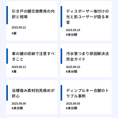
引き戸の鍵交換費用の内
ディスポーザー後付けの
訳と相場
光と影ユーザーが語る本
音
2025.09.22
2025.09.19
家
未分類
車の鍵の収納で注意すべ
汚水管つまり原因解決法
きこと
完全ガイド
2025.09.13
2025.09.10
車
未分類
浴槽傷み素材別見極めが
ディンプルキー合鍵のト
肝心
ラブル事例
2025.09.09
2025.09.05
未分類
未分類