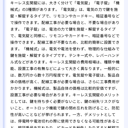
キーレス玄関錠には、大きく分けて「電気錠」「電子錠」「機
械式」の3種類があります。「電気錠」は、電気の力で鍵を施
錠・解錠するタイプで、リモコンやカードキー、暗証番号など
で操作できます。配線工事が必要な場合と、不要な場合があり
ます。「電子錠」は、電池の力で鍵を施錠・解錠するタイプ
で、電気錠と同様に、リモコンやカードキー、暗証番号などで
操作できます。配線工事が不要なため、比較的簡単に設置でき
ます。「機械式」は、電気や電池を使わず、物理的な仕組みで
鍵を施錠・解錠するタイプです。テンキー式や、レバーハンド
ル式などがあります。キーレス玄関錠の費用相場は、種類や機
能、設置工事の有無などによって大きく異なります。一般的に
は、数万円から数十万円程度です。電気錠や電子錠は、製品自
体の価格が高く、配線工事が必要な場合は、さらに工事費用が
かかります。機械式は、製品自体の価格は比較的安価ですが、
設置工事が必要な場合があります。キーレス玄関錠のメリット
としては、鍵を持ち歩く必要がないこと、鍵の紛失リスクがな
いこと、オートロック機能で鍵の閉め忘れを防げること、防犯
性が高いことなどが挙げられます。一方、デメリットとして
は、停電時や電池切れの際に使用できなくなる可能性があるこ
と、暗証番号を忘れたり、ICカードを紛失したりすると解錠で