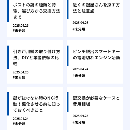
ポストの鍵の種類と特
近くの鍵屋さんを探す方
徴、選び方から交換方法
法と注意点
まで
2025.04.26
2025.04.26
未分類
未分類
引き戸用鍵の取り付け方
ピンチ脱出スマートキー
法、DIYと業者依頼の比
の電池切れエンジン始動
較
2025.04.24
2025.04.25
未分類
未分類
鍵が抜けない時のNG行
鍵交換が必要なケースと
動！悪化させる前に知っ
費用相場
ておくべきこと
2025.04.23
2025.04.24
未分類
未分類