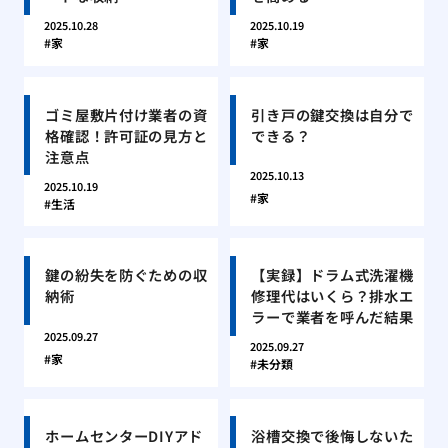
2025.10.28
2025.10.19
家
家
ゴミ屋敷片付け業者の資
引き戸の鍵交換は自分で
格確認！許可証の見方と
できる？
注意点
2025.10.13
2025.10.19
家
生活
鍵の紛失を防ぐための収
【実録】ドラム式洗濯機
納術
修理代はいくら？排水エ
ラーで業者を呼んだ結果
2025.09.27
2025.09.27
家
未分類
ホームセンターDIYアド
浴槽交換で後悔しないた