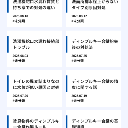
洗濯機蛇口水漏れ賃貸と
洗面所排水栓上がらない
持ち家での対処の違い
タイプ別原因対処
2025.08.18
2025.08.12
未分類
未分類
洗濯機蛇口水漏れ接続部
ディンプルキー合鍵紛失
トラブル
後の対処法
2025.08.03
2025.07.25
未分類
未分類
トイレの異変詰まりなの
ディンプルキー合鍵の精
に水位が低い原因と対処
度に関する話
2025.07.20
2025.07.19
未分類
未分類
賃貸物件のディンプルキ
ディンプルキー合鍵の基
ー合鍵作製ルール
礎知識