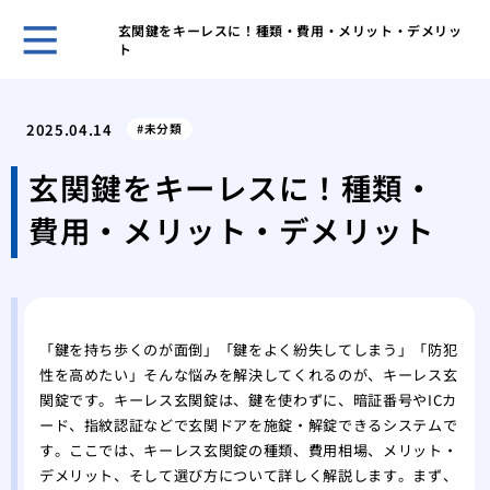
玄関鍵をキーレスに！種類・費用・メリット・デメリッ
ト
鍵の
ント
2025.04.14
未分類
キー
採用
玄関鍵をキーレスに！種類・
スマ
費用・メリット・デメリット
ライ
旅行
対策
温泉
自動
「鍵を持ち歩くのが面倒」「鍵をよく紛失してしまう」「防犯
タル
性を高めたい」そんな悩みを解決してくれるのが、キーレス玄
鍵を
関錠です。キーレス玄関錠は、鍵を使わずに、暗証番号やICカ
ード、指紋認証などで玄関ドアを施錠・解錠できるシステムで
す。ここでは、キーレス玄関錠の種類、費用相場、メリット・
デメリット、そして選び方について詳しく解説します。まず、