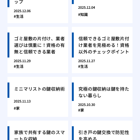
ップ
2025.12.04
2025.12.06
知識
生活
ゴミ屋敷の片付け、業者
信頼できるゴミ屋敷片付
選びは慎重に！資格の有
け業者を見極める！資格
無と信頼できる業者
以外のチェックポイント
2025.11.29
2025.11.27
生活
生活
ミニマリストの鍵収納術
究極の鍵収納は鍵を持た
ない暮らし
2025.11.13
2025.10.30
家
家
家族で共有する鍵のスマ
引き戸の鍵交換で防犯性
ートな収納
を高める