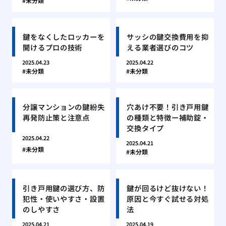
未分類
鍵をなくしたロッカーを
サッシの鍵交換費用を抑
開けるプロの技術
える業者選びのコツ
2025.04.23
2025.04.22
未分類
未分類
分譲マンションの鍵紛失
穴あけ不要！引き戸用鍵
再発防止策と注意点
の種類と特徴ー補助錠・
交換タイプ
2025.04.22
2025.04.21
未分類
未分類
引き戸用鍵の選び方、防
鍵が回るけど抜けない！
犯性・使いやすさ・設置
原因と今すぐ試せる対処
のしやすさ
法
2025.04.21
2025.04.19