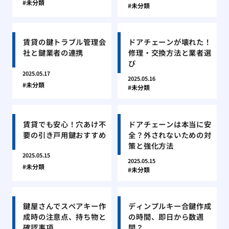
未分類
未分類
賃貸の鍵トラブル管理会
ドアチェーンが壊れた！
社と鍵業者の連携
修理・交換方法と業者選
び
2025.05.17
2025.05.16
未分類
未分類
賃貸でも安心！穴あけ不
ドアチェーンは本当に安
要の引き戸用鍵おすすめ
全？外されないための対
策と強化方法
2025.05.15
2025.05.15
未分類
未分類
鍵屋さんでスペアキー作
ディンプルキー合鍵作成
成時の注意点、持ち物と
の時間、即日から数週
確認事項
間？