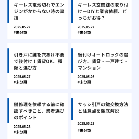
キーレス電池切れでエン
キーレス玄関錠の取り付
ジンがかからない時の裏
けーDIYと業者依頼、ど
技
っちがお得？
2025.05.27
2025.05.27
未分類
未分類
引き戸に鍵を穴あけ不要
後付けオートロックの選
で後付け！賃貸OK、種
び方、賃貸・一戸建て・
類と選び方
マンション
2025.05.27
2025.05.26
未分類
未分類
鍵修理を依頼する前に確
サッシ引戸の鍵交換方法
認すべきこと、業者選び
と注意点を徹底解説
のポイント
2025.05.23
2025.05.23
未分類
未分類