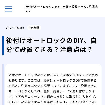
後付けオートロックのDIY、自分で設置できる？注意点
は？
鍵の
ント
2025.04.09
未分類
キー
採用
後付けオートロックのDIY、自
スマ
分で設置できる？注意点は？
ライ
旅行
対策
温泉
自動
後付けオートロックの中には、自分で設置できるタイプのもの
タル
もあります。ここでは、後付けオートロックをDIYで設置する
鍵を
方法と、注意点について解説します。まず、DIYで設置できる
オートロックとしては、主に、両面テープで貼り付けるタイ
プ、ドアのサムターン（内側のつまみ）に取り付けるタイプ、
そして一部の電子錠などが挙げられます。これらのタイプは、