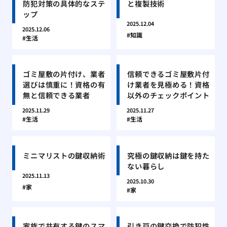
防犯対策の具体的なステ
と複製技術
ップ
2025.12.04
2025.12.06
知識
生活
ゴミ屋敷の片付け、業者
信頼できるゴミ屋敷片付
選びは慎重に！資格の有
け業者を見極める！資格
無と信頼できる業者
以外のチェックポイント
2025.11.29
2025.11.27
生活
生活
ミニマリストの鍵収納術
究極の鍵収納は鍵を持た
ない暮らし
2025.11.13
2025.10.30
家
家
家族で共有する鍵のスマ
引き戸の鍵交換で防犯性