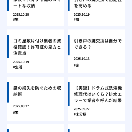
ートな収納
を高める
2025.10.28
2025.10.19
家
家
ゴミ屋敷片付け業者の資
引き戸の鍵交換は自分で
格確認！許可証の見方と
できる？
注意点
2025.10.13
2025.10.19
家
生活
鍵の紛失を防ぐための収
【実録】ドラム式洗濯機
納術
修理代はいくら？排水エ
ラーで業者を呼んだ結果
2025.09.27
2025.09.27
家
未分類