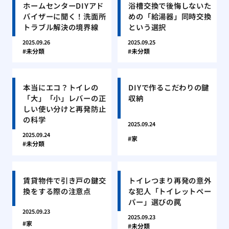
ホームセンターDIYアド
浴槽交換で後悔しないた
バイザーに聞く！洗面所
めの「給湯器」同時交換
トラブル解決の境界線
という選択
2025.09.26
2025.09.25
未分類
未分類
本当にエコ？トイレの
DIYで作るこだわりの鍵
「大」「小」レバーの正
収納
しい使い分けと再発防止
の科学
2025.09.24
2025.09.24
家
未分類
賃貸物件で引き戸の鍵交
トイレつまり再発の意外
換をする際の注意点
な犯人「トイレットペー
パー」選びの罠
2025.09.23
2025.09.23
家
未分類