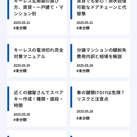
キーレス玄関錠の選び
賃貸でも安心！原状回復
方、賃貸・一戸建て・マ
可能なドアチェーンと代
ンション別
替策
2025.05.31
2025.05.31
未分類
未分類
キーレスの電池切れ完全
分譲マンションの鍵紛失
対策マニュアル
費用内訳と相場を解説
2025.05.29
2025.05.28
未分類
未分類
近くの鍵屋さんでスペア
車の鍵開けDIYは危険？
キー作成！種類・値段・
リスクと注意点
時間
2025.05.28
2025.05.28
未分類
未分類