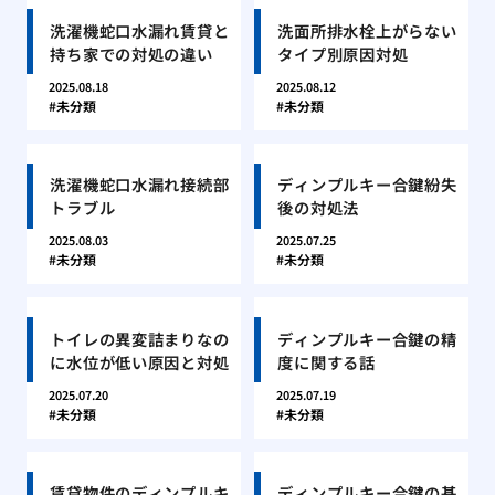
洗濯機蛇口水漏れ賃貸と
洗面所排水栓上がらない
持ち家での対処の違い
タイプ別原因対処
2025.08.18
2025.08.12
未分類
未分類
洗濯機蛇口水漏れ接続部
ディンプルキー合鍵紛失
トラブル
後の対処法
2025.08.03
2025.07.25
未分類
未分類
トイレの異変詰まりなの
ディンプルキー合鍵の精
に水位が低い原因と対処
度に関する話
2025.07.20
2025.07.19
未分類
未分類
賃貸物件のディンプルキ
ディンプルキー合鍵の基