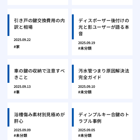
引き戸の鍵交換費用の内
ディスポーザー後付けの
訳と相場
光と影ユーザーが語る本
音
2025.09.22
2025.09.19
家
未分類
車の鍵の収納で注意すべ
汚水管つまり原因解決法
きこと
完全ガイド
2025.09.13
2025.09.10
車
未分類
浴槽傷み素材別見極めが
ディンプルキー合鍵のト
肝心
ラブル事例
2025.09.09
2025.09.05
未分類
未分類