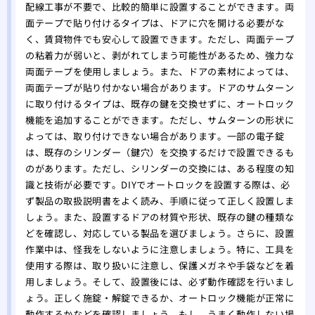
配線工事が不要で、比較的簡単に設置することができます。両
面テープで貼り付けるタイプは、ドアに穴を開ける必要がな
く、賃貸物件でも安心して設置できます。ただし、両面テープ
の粘着力が弱いと、剥がれてしまう可能性があるため、強力な
両面テープを使用しましょう。また、ドアの素材によっては、
両面テープが貼り付かない場合があります。ドアのサムターン
に取り付けるタイプは、既存の鍵を交換せずに、オートロック
機能を追加することができます。ただし、サムターンの形状に
よっては、取り付けできない場合があります。一部の電子錠
は、既存のシリンダー（鍵穴）を交換するだけで設置できるも
のがあります。ただし、シリンダーの交換には、ある程度の知
識と技術が必要です。DIYでオートロックを設置する際は、必
ず製品の取扱説明書をよく読み、手順に従って正しく設置しま
しょう。また、設置するドアの材質や形状、既存の鍵の種類な
どを確認し、対応している製品を選びましょう。さらに、設置
作業中は、怪我をしないように注意しましょう。特に、工具を
使用する際は、取り扱いに注意し、保護メガネや手袋などを着
用しましょう。そして、設置後には、必ず動作確認を行いまし
ょう。正しく施錠・解錠できるか、オートロック機能が正常に
動作するかなどを確認しましょう。もし、うまく動作しない場