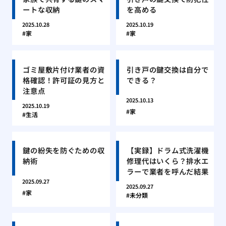
ートな収納
を高める
2025.10.28
2025.10.19
家
家
ゴミ屋敷片付け業者の資
引き戸の鍵交換は自分で
格確認！許可証の見方と
できる？
注意点
2025.10.13
2025.10.19
家
生活
鍵の紛失を防ぐための収
【実録】ドラム式洗濯機
納術
修理代はいくら？排水エ
ラーで業者を呼んだ結果
2025.09.27
2025.09.27
家
未分類