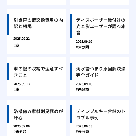
引き戸の鍵交換費用の内
ディスポーザー後付けの
訳と相場
光と影ユーザーが語る本
音
2025.09.22
2025.09.19
家
未分類
車の鍵の収納で注意すべ
汚水管つまり原因解決法
きこと
完全ガイド
2025.09.13
2025.09.10
車
未分類
浴槽傷み素材別見極めが
ディンプルキー合鍵のト
肝心
ラブル事例
2025.09.09
2025.09.05
未分類
未分類