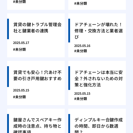
未分類
未分類
賃貸の鍵トラブル管理会
ドアチェーンが壊れた！
社と鍵業者の連携
修理・交換方法と業者選
び
2025.05.17
2025.05.16
未分類
未分類
賃貸でも安心！穴あけ不
ドアチェーンは本当に安
要の引き戸用鍵おすすめ
全？外されないための対
策と強化方法
2025.05.15
2025.05.15
未分類
未分類
鍵屋さんでスペアキー作
ディンプルキー合鍵作成
成時の注意点、持ち物と
の時間、即日から数週
確認事項
間？