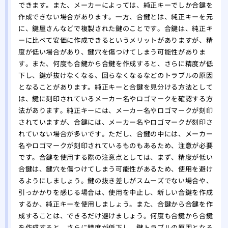
できます。また、メーカーによっては、純正キーでしか合鍵を
作成できない場合があります。一方、合鍵とは、純正キーを元
に、鍵屋さんなどで複製された鍵のことです。合鍵は、純正キ
ーに比べて安価に作成できるというメリットがありますが、精
度が低い場合があり、鍵穴を傷つけてしまう可能性がありま
す。また、何度も合鍵から合鍵を作成すると、さらに精度が低
下し、鍵が抜けなくなる、回らなくなるなどのトラブルの原因
となることがあります。純正キーと合鍵を見分ける方法として
は、鍵に刻印されているメーカー名やロゴマークを確認する方
法があります。純正キーには、メーカー名やロゴマークが刻印
されていますが、合鍵には、メーカー名やロゴマークが刻印さ
れていない場合が多いです。ただし、合鍵の中には、メーカー
名やロゴマークが刻印されているものもあるため、注意が必要
です。合鍵を使用する際の注意点としては、まず、精度が低い
合鍵は、鍵穴を傷つけてしまう可能性があるため、使用を避け
るようにしましょう。鍵の抜き差しがスムーズでない場合や、
引っかかりを感じる場合は、使用を中止し、新しい合鍵を作成
するか、純正キーを使用しましょう。また、合鍵から合鍵を作
成することは、できるだけ避けましょう。何度も合鍵から合鍵
を作成すると、さらに精度が低下し、鍵トラブルの原因となる