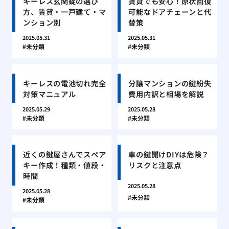
キーレス玄関錠の選び
賃貸でも安心！原状回復
方、賃貸・一戸建て・マ
可能なドアチェーンと代
ンション別
替策
2025.05.31
2025.05.31
未分類
未分類
キーレスの電池切れ完全
分譲マンションの鍵紛失
対策マニュアル
費用内訳と相場を解説
2025.05.29
2025.05.28
未分類
未分類
近くの鍵屋さんでスペア
車の鍵開けDIYは危険？
キー作成！種類・値段・
リスクと注意点
時間
2025.05.28
2025.05.28
未分類
未分類