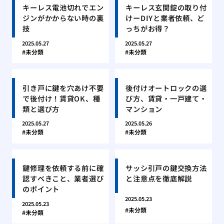
キーレス電池切れでエン
キーレス玄関錠の取り付
ジンがかからない時の裏
けーDIYと業者依頼、ど
技
っちがお得？
2025.05.27
2025.05.27
未分類
未分類
引き戸に鍵を穴あけ不要
後付けオートロックの選
で後付け！賃貸OK、種
び方、賃貸・一戸建て・
類と選び方
マンション
2025.05.27
2025.05.26
未分類
未分類
鍵修理を依頼する前に確
サッシ引戸の鍵交換方法
認すべきこと、業者選び
と注意点を徹底解説
のポイント
2025.05.23
2025.05.23
未分類
未分類