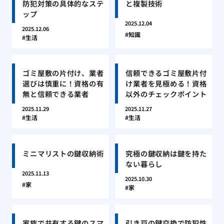
防犯対策の具体的なステ
と複製技術
ップ
2025.12.04
2025.12.06
知識
生活
ゴミ屋敷の片付け、業者
信頼できるゴミ屋敷片付
選びは慎重に！資格の有
け業者を見極める！資格
無と信頼できる業者
以外のチェックポイント
2025.11.29
2025.11.27
生活
生活
ミニマリストの鍵収納術
究極の鍵収納は鍵を持た
ない暮らし
2025.11.13
2025.10.30
家
家
家族で共有する鍵のスマ
引き戸の鍵交換で防犯性