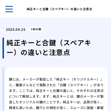
純正キーと合鍵（スペアキー）の違いと注意点
鍵の
ント
2025.04.15
未分類
キー
採用
純正キーと合鍵（スペアキ
スマ
ー）の違いと注意点
ライ
旅行
対策
温泉
自動
鍵には、メーカーが製造した「純正キー（オリジナルキー）」
タル
と、鍵屋さんなどで複製された「合鍵（スペアキー）」があり
鍵を
ます。ここでは、純正キーと合鍵の違いと、それぞれの注意点
について解説します。まず、純正キーとは、鍵のメーカーが製
造したオリジナルの鍵のことです。純正キーは、品質が高く、
精度も高いため、鍵穴との相性が良く、スムーズに施錠・解錠