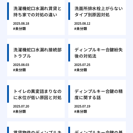
洗濯機蛇口水漏れ賃貸と
洗面所排水栓上がらない
持ち家での対処の違い
タイプ別原因対処
2025.08.18
2025.08.12
未分類
未分類
洗濯機蛇口水漏れ接続部
ディンプルキー合鍵紛失
トラブル
後の対処法
2025.08.03
2025.07.25
未分類
未分類
トイレの異変詰まりなの
ディンプルキー合鍵の精
に水位が低い原因と対処
度に関する話
2025.07.20
2025.07.19
未分類
未分類
賃貸物件のディンプルキ
ディンプルキー合鍵の基