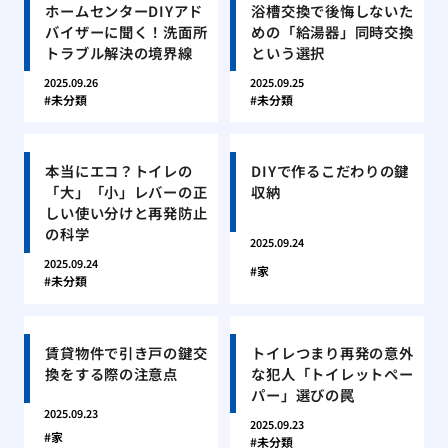
ホームセンターDIYアド
浴槽交換で後悔しないた
バイザーに聞く！洗面所
めの「給湯器」同時交換
トラブル解決の境界線
という選択
2025.09.26
2025.09.25
未分類
未分類
本当にエコ？トイレの
DIYで作るこだわりの鍵
「大」「小」レバーの正
収納
しい使い分けと再発防止
の科学
2025.09.24
2025.09.24
家
未分類
賃貸物件で引き戸の鍵交
トイレつまり再発の意外
換をする際の注意点
な犯人「トイレットペー
パー」選びの罠
2025.09.23
2025.09.23
家
未分類