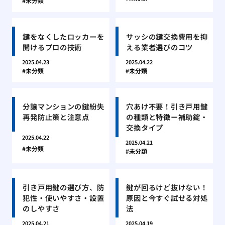
未分類
鍵をなくしたロッカーを
サッシの鍵交換費用を抑
開けるプロの技術
える業者選びのコツ
2025.04.23
2025.04.22
未分類
未分類
分譲マンションの鍵紛失
穴あけ不要！引き戸用鍵
再発防止策と注意点
の種類と特徴ー補助錠・
交換タイプ
2025.04.22
2025.04.21
未分類
未分類
引き戸用鍵の選び方、防
鍵が回るけど抜けない！
犯性・使いやすさ・設置
原因と今すぐ試せる対処
のしやすさ
法
2025.04.21
2025.04.19